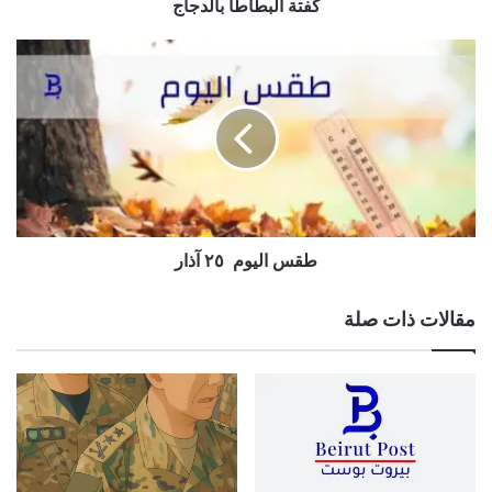
كفتة البطاطا بالدجاج
طقس
اليوم
٢٥
آذار
طقس اليوم ٢٥ آذار
مقالات ذات صلة