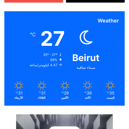
Weather
27
℃
Beirut
35º - 27º
69%
4.47 كيلومتر/ساعة
سماء صافية
31
31
29
36
35
℃
℃
℃
℃
℃
السبت
الأحد
الأثنين
الثلاثاء
الأربعاء