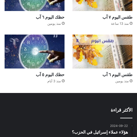
طقس اليوم ٧ آب
حظك اليوم ٦ آب
منذ 13 ساعة
منذ يومين
طقس اليوم ٦ آب
حظك اليوم ٥ آب
منذ يومين
منذ 3 أيام
الأكثر قراءة
2024-09-22
هؤلاء عملاء إسرائيل في الحزب؟