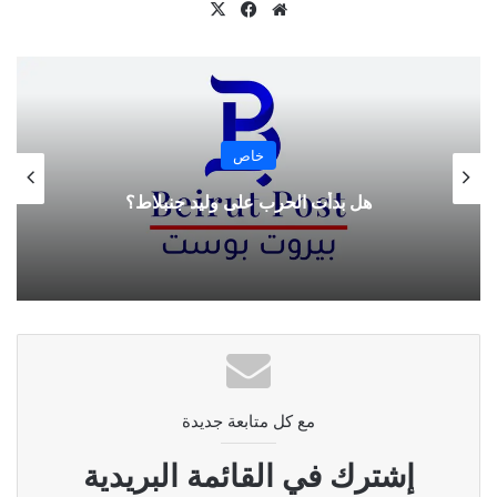
موقع
‫X
فيسبوك
الويب
نسخ الرابط
خاص
هل بدأت الحرب على وليد جنبلاط؟
مع كل متابعة جديدة
إشترك في القائمة البريدية