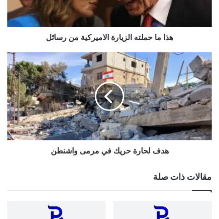
رسائل
هذا ما حملته الزيارة الاميركية من رسائل
هدف
لحارة
حريك
في
مرمى
واشنطن
هدف لحارة حريك في مرمى واشنطن
مقالات ذات صلة