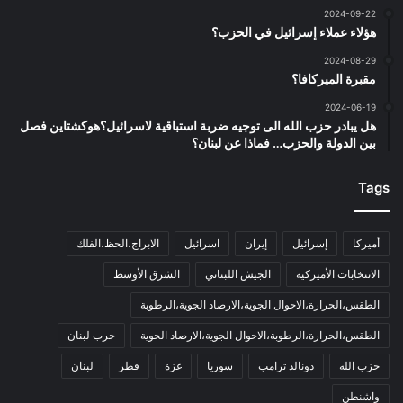
2024-09-22
هؤلاء عملاء إسرائيل في الحزب؟
2024-08-29
مقبرة الميركافا؟
2024-06-19
هل يبادر حزب الله الى توجيه ضربة استباقية لاسرائيل؟هوكشتاين فصل
بين الدولة والحزب… فماذا عن لبنان؟
Tags
أميركا
إسرائيل
إيران
اسرائيل
الابراج،الحظ،الفلك
الانتخابات الأميركية
الجيش اللبناني
الشرق الأوسط
الطقس،الحرارة،الاحوال الجوية،الارصاد الجوية،الرطوبة
الطقس،الحرارة،الرطوبة،الاحوال الجوية،الارصاد الجوية
حرب لبنان
حزب الله
دونالد ترامب
سوريا
غزة
قطر
لبنان
واشنطن