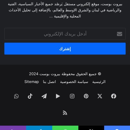
بيروت بوست، موقع إلكتروني مستقل يَرصُد جميع الأخبار السياسية، الفنية
والرياضية في لبنان والشرق الاوسط والعالم، بالإضافة إلى تحليل الأحداث
المحلية والإقليمية ...
أدخل
بريدك
الإلكتروني
© جميع الحقوق محفوظة
بيروت بوست
2024
الرئيسية
سياسة الخصوصية
اتصل بنا
Sitemap
فيسبوك
‫X
بينتيريست
انستقرام
‏Google
تيلقرام
‫TikTok
واتساب
Play
ملخص
الموقع