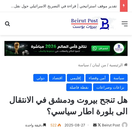
تقدير موقف استراتيجي | قراءة في التصريح الاسرائيلي حول نقل المفاوضات مع لبنان من واشنطن الى روما
القائمة
بح
الرئيسية
/
من لبنان
/
سياسة
سياسة
أمن وقضاء
إقليمي
اقتصاد
دولي
نزاعات وصراعات
نقطة فاصلة
هل تنجح بيروت ودمشق في الانتقال
الى بلورة اطار سياسي؟
تابع
أرسل
Beirut Post
2025-08-27
522
دقيقة واحدة
على
بريدا