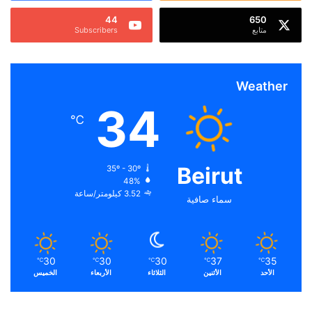
44
650
متابع
Subscribers
Weather
34
℃
Beirut
35º - 30º
48%
3.52 كيلومتر/ساعة
سماء صافية
30
30
30
37
35
℃
℃
℃
℃
℃
الأحد
الأثنين
الثلاثاء
الأربعاء
الخميس