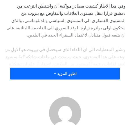
وفي هذا الاطار كشفت مصادر مواكبة ان واشنطن انتزعت من
دمشق قرارا بنقل مستوى العلاقات والتفاوض مع بيروت من
المستوى العسكري الى المستوى السياسي والدبلوماسي، والذي
ستكون اولى بوادره زيارة الوفد السوري الى العاصمة اللبنانية، على
ان يتبعه قبول متبادل لاعتماد السفراء الجدد في البلدين.
وتشير المعطيات الى ان اللقاء الذي سيحصل في بيروت هو الاول من
نوعه على هذا المستوى، حيث سيبحث في ملفات شائكة كما سيمهد
لعقد لقاءات رفيعة المستوى بين الطرفين لاحقا، اذ علم ان تشكيلة
الوفد اللبناني ستكون موازية لما يحمله الوفد السوري من صفات،
اظهر المزيد
حيث سيتم بحث ملف ترسيم الحدود بشكل تفصيلي في ظل التقدم
الحاصل على صعيد ضبط عمليات التهريب ومكافحة المخدرات
والممنوعات، ملف المعتقلين، حيث سيعمل على تحضير اتفاقية
لتبادل المعتقلين يقسم بموجبها الموقوفون الى فئات، عودة
النازحين، حيث ستطالب الدولة اللبنانية باعطاء الاولوية لاعمار
المناطق التي يعود اليها النازحون، واخيرا ستتم مراجعة كامل
الاتفاقات المبرمة سابقا ومن بينها المجلس الاعلى اللبناني –
السوري، الذي تميل الامور نحو الغائه.