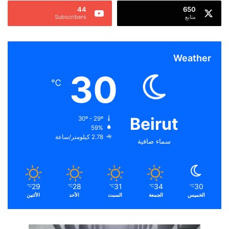
44
650
متابع
Subscribers
Weather
30
℃
Beirut
30º - 29º
59%
2.78 كيلومتر/ساعة
سماء صافية
29
28
31
34
30
℃
℃
℃
℃
℃
الخميس
الجمعة
السبت
الأحد
الأثنين