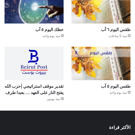
طقس اليوم ٦ آب
حظك اليوم ٥ آب
منذ 5 ساعات
منذ يوم واحد
طقس اليوم ٥ آب
تقدير موقف استراتيجي |حزب الله
يفتح النار على العهد …. بعبدا طرف
منذ يوم واحد
منذ يومين
الأكثر قراءة