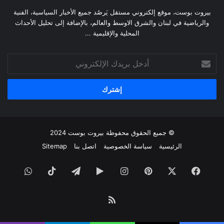
بيروت بوست، موقع إلكتروني مستقل يَرصُد جميع الأخبار السياسية، الفنية
والرياضية في لبنان والشرق الاوسط والعالم، بالإضافة إلى تحليل الأحداث
المحلية والإقليمية ...
أدخل
بريدك
الإلكتروني
© جميع الحقوق محفوظة
بيروت بوست
2024
الرئيسية
سياسة الخصوصية
اتصل بنا
Sitemap
فيسبوك
‫X
بينتيريست
انستقرام
‏Google
تيلقرام
‫TikTok
واتساب
Play
ملخص
الموقع