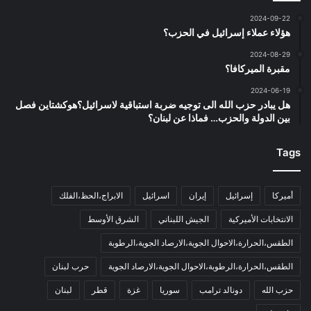
2024-09-22
هؤلاء عملاء إسرائيل في الحزب؟
2024-08-29
مقبرة الميركافا؟
2024-06-19
هل يبادر حزب الله الى توجيه ضربة استباقية لاسرائيل؟هوكشتاين فصل
بين الدولة والحزب… فماذا عن لبنان؟
Tags
أميركا
إسرائيل
إيران
اسرائيل
الابراج،الحظ،الفلك
الانتخابات الأميركية
الجيش اللبناني
الشرق الأوسط
الطقس،الحرارة،الاحوال الجوية،الارصاد الجوية،الرطوبة
الطقس،الحرارة،الرطوبة،الاحوال الجوية،الارصاد الجوية
حرب لبنان
حزب الله
دونالد ترامب
سوريا
غزة
قطر
لبنان