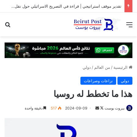
تقدير موقف استراتيجي | قراءة في التصريح الاسرائيلي حول نقل المفاوضات مع لبنان من واشنطن الى روما
القائمة
بح
الرئيسية
/
من العالم
/
دولي
دولي
نزاعات وصراعات
هذا ما تخطط له روسيا
تابع
أرسل
بيروت بوست
2024-09-09
517
دقيقة واحدة
على
بريدا
X
إلكترونيا