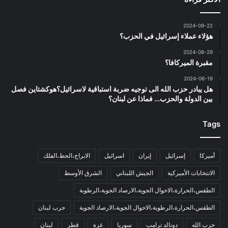
2024-09-22
هؤلاء عملاء إسرائيل في الحزب؟
2024-08-29
مقبرة الميركافا؟
2024-06-19
هل يبادر حزب الله الى توجيه ضربة استباقية لاسرائيل؟هوكشتاين فصل
بين الدولة والحزب… فماذا عن لبنان؟
Tags
أميركا
إسرائيل
إيران
اسرائيل
الابراج،الحظ،الفلك
الانتخابات الأميركية
الجيش اللبناني
الشرق الأوسط
الطقس،الحرارة،الاحوال الجوية،الارصاد الجوية،الرطوبة
الطقس،الحرارة،الرطوبة،الاحوال الجوية،الارصاد الجوية
حرب لبنان
حزب الله
دونالد ترامب
سوريا
غزة
قطر
لبنان