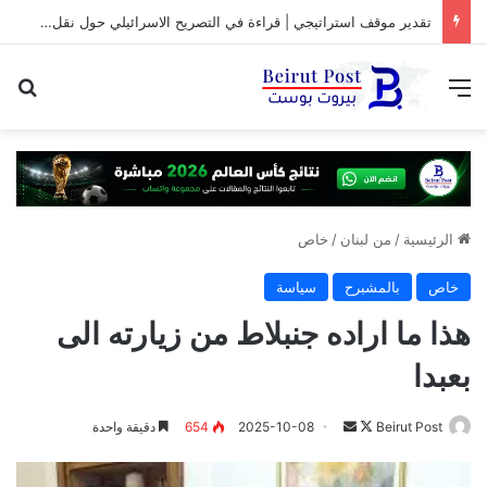
تقدير موقف استراتيجي | قراءة في التصريح الاسرائيلي حول نقل المفاوضات مع لبنان من واشنطن الى روما
القائمة
بح
الرئيسية
/
من لبنان
/
خاص
خاص
بالمشبرح
سياسة
هذا ما اراده جنبلاط من زيارته الى
بعبدا
تابع
أرسل
Beirut Post
2025-10-08
654
دقيقة واحدة
على
بريدا
X
إلكترونيا