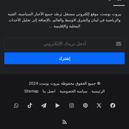
بيروت بوست، موقع إلكتروني مستقل يَرصُد جميع الأخبار السياسية، الفنية
والرياضية في لبنان والشرق الاوسط والعالم، بالإضافة إلى تحليل الأحداث
المحلية والإقليمية ...
أدخل
بريدك
الإلكتروني
© جميع الحقوق محفوظة
بيروت بوست
2024
الرئيسية
سياسة الخصوصية
اتصل بنا
Sitemap
فيسبوك
‫X
بينتيريست
انستقرام
‏Google
تيلقرام
‫TikTok
واتساب
Play
ملخص