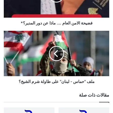
عن
دور
المدير؟
*
فضيحة الامن العام …. ماذا عن دور المدير؟*
ملف
"حماس
-
لبنان"
على
طاولة
شرم
الشيخ؟
ملف "حماس - لبنان" على طاولة شرم الشيخ؟
مقالات ذات صلة