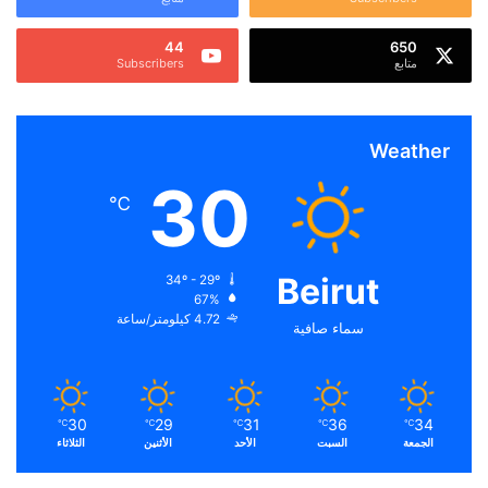
44
650
متابع
Subscribers
Weather
30
℃
Beirut
34º - 29º
67%
4.72 كيلومتر/ساعة
سماء صافية
30
29
31
36
34
℃
℃
℃
℃
℃
الجمعة
السبت
الأحد
الأثنين
الثلاثاء