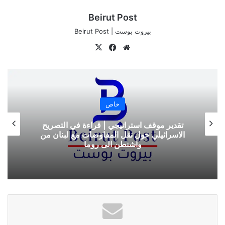
الملفات”.
Beirut Post
بيروت بوست | Beirut Post
موقع
‫X
فيسبوك
نسخ الرابط
الويب
خاص
تقدير موقف استراتيجي |من “المجلس الأعلى”
إلى “اللجنة العليا” …. بين الوصاية والشراكة