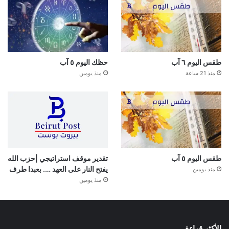
طقس اليوم ٦ آب
حظك اليوم ٥ آب
منذ 21 ساعة
منذ يومين
طقس اليوم ٥ آب
تقدير موقف استراتيجي |حزب الله
يفتح النار على العهد …. بعبدا طرف
منذ يومين
منذ يومين
الأكثر قراءة