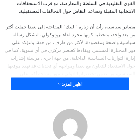
القوى التقليدية في السلطة والمعارضة، مع قرب الاستحقاقات
الانتخابية المقبلة وتصاعد النقاش حول التحالفات المستقبلية.
مصادر سياسية، رأت أن زيارة “البيك” المفاجئة إلى بعبدا حملت أكثر
من بعد واحد، متخطية كونها مجرد لقاء بروتوكولي، لتشكل رسالة
سياسية واضحة ومقصودة، لأكثر من طرف، من جهة، ولتؤكد على
دور المختارة المستمر، وبقاءها كعنصر مركزي في أي تسوية، كما في
إدارة التوازنات السياسية الداخلية، من جهة أخرى، مرسلة إشارات
حول الاستعداد للتعاون مع بعبدا ومواجهة أي تحديات قد تهدد موقعها
السياسي، من ضمن تحضيراتها لتولي تيمور مساحة أكبر على
الساحتين الدرزية والوطنية.
اظهر المزيد
من هنا، يصبح اللقاء أكثر من مجرد حدث مفاجئ، بل خطوة استباقية
في لعبة القوى اللبنانية، تعكس عمق الحسابات الجنبلاطية
السياسية، وقدرة البيك على التأثير في مسارات القرارات الكبرى
على المستويين الداخلي والإقليمي، وهو ما أوحت به الأجواء المسربة
عن الاجتماع، لجهة “أنّ المواضيع التي نوقشت كانت على جانب كبير
من الأهمية، مع تسجيل تطابق في وجهات النظر حيال العديد من