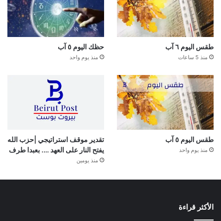
طقس اليوم ٦ آب
حظك اليوم ٥ آب
منذ 5 ساعات
منذ يوم واحد
طقس اليوم ٥ آب
تقدير موقف استراتيجي |حزب الله
يفتح النار على العهد …. بعبدا طرف
منذ يوم واحد
منذ يومين
الأكثر قراءة