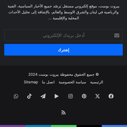
بيروت بوست، موقع إلكتروني مستقل يَرصُد جميع الأخبار السياسية، الفنية
والرياضية في لبنان والشرق الاوسط والعالم، بالإضافة إلى تحليل الأحداث
المحلية والإقليمية ...
أدخل
بريدك
الإلكتروني
© جميع الحقوق محفوظة
بيروت بوست
2024
الرئيسية
سياسة الخصوصية
اتصل بنا
Sitemap
فيسبوك
‫X
بينتيريست
انستقرام
‏Google
تيلقرام
‫TikTok
واتساب
Play
ملخص
الموقع