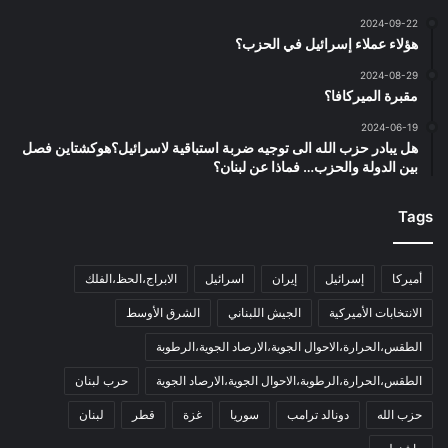
2024-09-22
هؤلاء عملاء إسرائيل في الحزب؟
2024-08-29
مقبرة الميركافا؟
2024-06-19
هل يبادر حزب الله الى توجيه ضربة استباقية لاسرائيل؟هوكشتاين فصل
بين الدولة والحزب… فماذا عن لبنان؟
Tags
أميركا
إسرائيل
إيران
اسرائيل
الابراج،الحظ،الفلك
الانتخابات الأميركية
الجيش اللبناني
الشرق الأوسط
الطقس،الحرارة،الاحوال الجوية،الارصاد الجوية،الرطوبة
الطقس،الحرارة،الرطوبة،الاحوال الجوية،الارصاد الجوية
حرب لبنان
حزب الله
دونالد ترامب
سوريا
غزة
قطر
لبنان