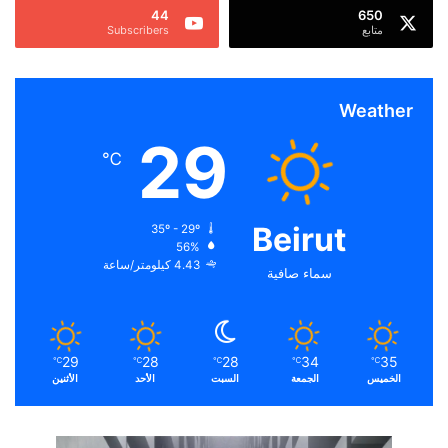
44
650
متابع
Subscribers
Weather
29
℃
Beirut
35º - 29º
56%
4.43 كيلومتر/ساعة
سماء صافية
29
28
28
34
35
℃
℃
℃
℃
℃
الخميس
الجمعة
السبت
الأحد
الأثنين