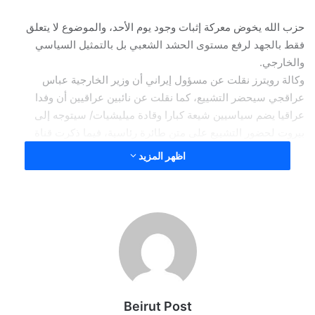
حزب الله يخوض معركة إثبات وجود يوم الأحد، والموضوع لا يتعلق
فقط بالجهد لرفع مستوى الحشد الشعبي بل بالتمثيل السياسي
والخارجي.
وكالة رويترز نقلت عن مسؤول إيراني أن وزير الخارجية عباس
عراقجي سيحضر التشييع، كما نقلت عن نائبين عراقيين أن وفدا
عراقيا يضم سياسيين شيعة كبارا وقادة ميليشيات/ سيتوجه إلى
بيروت لحضور التشييع على متن طائرة رئاسية، فيما ذكرت قناة
المسيرة التابعة للحوثيين أن حركة الحوثي في اليمن سترسل وفدا
اظهر المزيد
رفيع المستوى برئاسة المفتي.
وفيما التحضيرات تتسارع ليوم الأحد ، موقف أميركي بالغ الأهمية عبَّر
عنه عضو الكونغرس الأميركي داريل عيسى بعد لقائه الرئيس عون،
مع عضوين من الكونغرس. يقول عيسى، ردًا على سؤال عن النقاط
الخمس : “انسحبت القوات الإسرائيلية من معظم الأراضي اللبنانية ما
عدا خمسة أماكن، والجيش اللبناني عزز سيطرته على الأراضي
Beirut Post
اللبنانية.