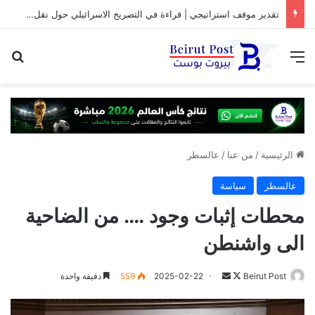
تقدير موقف استراتيجي | قراءة في التصريح الاسرائيلي حول نقل المفاوضات مع لبنان من واشنطن الى روما
القائمة
بح
الرئيسية
/
من عنا
/
عالسطر
عالسطر
سياسة
محطات إثبات وجود …. من الضاحية
الى واشنطن
تابع
أرسل
Beirut Post
2025-02-22
559
دقيقة واحدة
على
بريدا
X
إلكترونيا