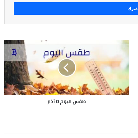
طقس
اليوم
٥
آذار
طقس اليوم ٥ آذار