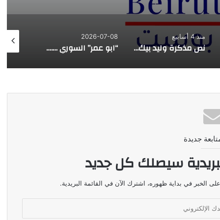
منذ 4 أسابيع
2026-07-08
026-07-07
نص مذكرة وليد بيك للمجلس المذهبي الدرزي
“ابو عمر” السوري …. هذه المرة
تابعة جديدة
بريدية سيصلك كل جديد
لى الخبر في بداية ظهوره، اشترك الآن في القائمة البريدية.