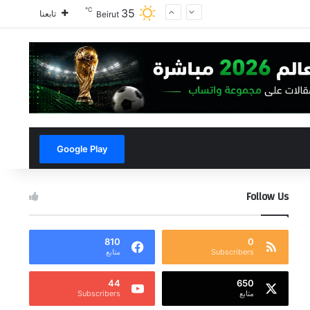
℃
35
تابعنا
Beirut
Google Play
Follow Us
810
0
Subscribers
متابع
44
650
متابع
Subscribers