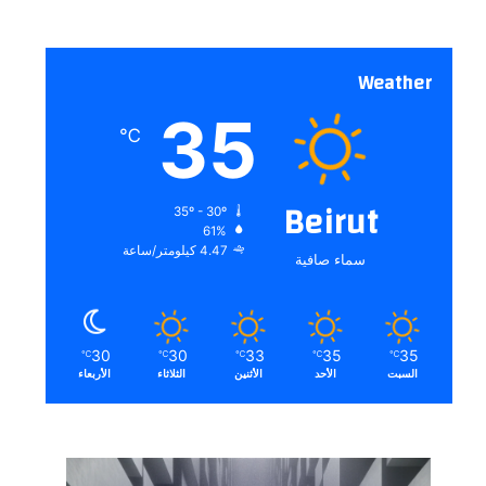
Weather
35
℃
Beirut
35º - 30º
61%
4.47 كيلومتر/ساعة
سماء صافية
30
30
33
35
35
℃
℃
℃
℃
℃
السبت
الأحد
الأثنين
الثلاثاء
الأربعاء