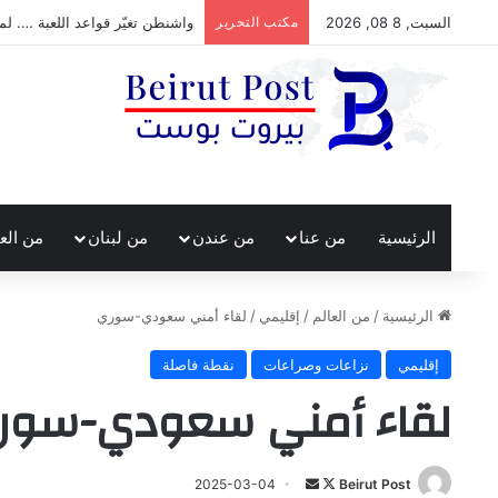
السبت, 8 08, 2026
مكتب التحرير
واشنطن تغيّر قواعد اللعبة …. لم
الرئيسية
من عنا
من عندن
من لبنان
من الع
الرئيسية
/
من العالم
/
إقليمي
/
لقاء أمني سعودي-سوري
إقليمي
نزاعات وصراعات
نقطة فاصلة
لقاء أمني سعودي-سور
تابع
أرسل
2025-03-04
Beirut Post