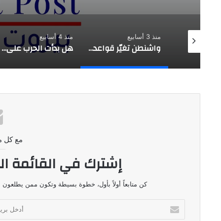
منذ 3 أسابيع
منذ 4 أسابيع
تقدير موقف استراتيجي |حزب الله يفتح النار على العهد …. بعبدا طرف
واشنطن تغيّر قواعد اللعبة …. لماذا استهداف السواحل الإيرانية الآن؟
هل بدأت الحرب على وليد جنبلاط؟
مع كل م
إشترك في القائمة ال
كن متابعاً أولاً بأول، خطوة بسيطة وتكون ممن يطلعون ع
أدخل
بريدك