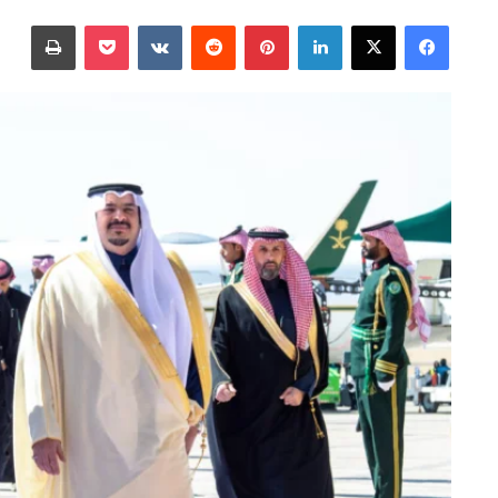
على
بريدا
فيسبوك
‫X
لينكدإن
بينتيريست
‫Pocket
طباعة
X
إلكترونيا