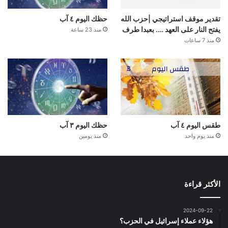
تقدير موقف استراتيجي |حزب الله
حظك اليوم ٤ آب
يفتح النار على العهد …. بعبدا طرف
منذ 23 ساعة
منذ 7 ساعات
طقس اليوم ٤ آب
حظك اليوم ٣ آب
منذ يوم واحد
منذ يومين
الأكثر قراءة
2024-09-22
هؤلاء عملاء إسرائيل في الحزب؟