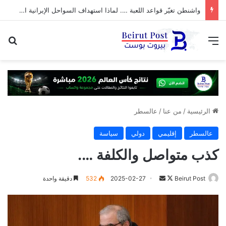
واشنطن تغيّر قواعد اللعبة …. لماذا استهداف السواحل الإيرانية الآن؟
القائمة
بح
الرئيسية
/
من عنا
/
عالسطر
عالسطر
إقليمي
دولي
سياسة
كذب متواصل والكلفة ….
تابع
أرسل
Beirut Post
2025-02-27
532
دقيقة واحدة
على
بريدا
X
إلكترونيا