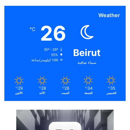
Weather
26
℃
Beirut
35º - 26º
55%
1.66 كيلومتر/ساعة
سماء صافية
29
28
28
34
35
℃
℃
℃
℃
℃
الخميس
الجمعة
السبت
الأحد
الأثنين