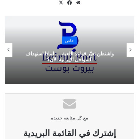
موقع
‫X
فيسبوك
الويب
نسخ الرابط
خاص
واشنطن تغيّر قواعد اللعبة …. لماذا استهداف
السواحل الإيرانية الآن؟
مع كل متابعة جديدة
إشترك في القائمة البريدية