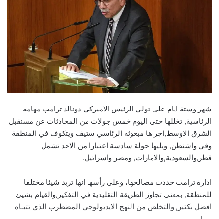
شهر وستة ايام على تولي الرئيس الاميركي دونالد ترامب مهامه
الرئاسية, تخللها حتى اليوم خمس جولات من المحادثات عن مستقبل
الشرق الاوسط,اجراها مبعوثه الرئاسي ستيف ويتكوف في المنطقة
وفي واشنطن, ويليها جولة سادسة اعتبارا من الاحد تشمل
قطر,والسعودية,والامارات, ومصر واسرائيل.
ادارة ترامب حددت مصالحها، وعلى رأسها انها تريد شيئا مختلفا
للمنطقة, بمعنى تجاوز الطريقة التقليدية في التفكير,والقيام بشيئ
افضل بكثير, والتخلص من النهج الايديولوجي المضطرب الذي تتبناه
حماس.