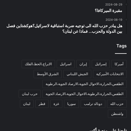
2024-08-29
مقبرة الميركافا؟
2024-06-19
هل يبادر حزب الله الى توجيه ضربة استباقية لاسرائيل؟هوكشتاين فصل
بين الدولة والحزب… فماذا عن لبنان؟
Tags
أميركا
إسرائيل
إيران
اسرائيل
الابراج،الحظ،الفلك
الانتخابات الأميركية
الجيش اللبناني
الشرق الأوسط
الطقس،الحرارة،الاحوال الجوية،الارصاد الجوية،الرطوبة
الطقس،الحرارة،الرطوبة،الاحوال الجوية،الارصاد الجوية
حرب لبنان
حزب الله
دونالد ترامب
سوريا
غزة
قطر
لبنان
واشنطن
تابعنا على منصة أكس