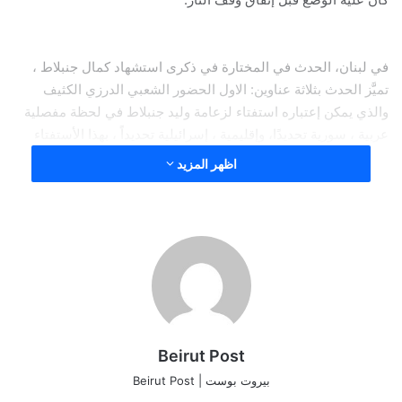
في لبنان، الحدث في المختارة في ذكرى استشهاد كمال جنبلاط ،
تميَّز الحدث بثلاثة عناوين: الاول الحضور الشعبي الدرزي الكثيف
والذي يمكن إعتباره استفتاء لزعامة وليد جنبلاط في لحظة مفصلية
عربية ، سورية تحديدًا، وإقليمية ، إسرائيلية تحديداً ، بهذا الأستفتاء
أراد جنبلاط ان يوجِّه رسالةً إلى دروز سوريا ودروز إسرائيل، ومَن
اظهر المزيد
ورائهم ، تحت بندين : لا لوصاية ولا لحماية على الدروز، والبند الثاني
سوريا يجب أن تبقى موحدة.
اللافت أن جنبلاط طوى تقليد 16 آذار، فأعلن باسمه وباسم عائلته
واسم الحزب ختم هذا التقليد كون عدالة التاريخ أخذت مجراها في
مكان ما ولو بعد حين.
Beirut Post
العنوان الثاني في حدث المختارة الحضور السياسي وفي المقدمة
بيروت بوست | Beirut Post