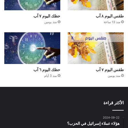
طقس اليوم ٨ آب
حظك اليوم ٧ آب
منذ 13 ساعة
منذ يومين
طقس اليوم ٧ آب
حظك اليوم ٦ آب
منذ يومين
منذ 3 أيام
الأكثر قراءة
2024-09-22
هؤلاء عملاء إسرائيل في الحزب؟