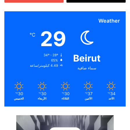
Weather
29
℃
Beirut
34º - 28º
65%
4.49 كيلومتر/ساعة
سماء صافية
30
30
30
37
34
℃
℃
℃
℃
℃
الأحد
الأثنين
الثلاثاء
الأربعاء
الخميس