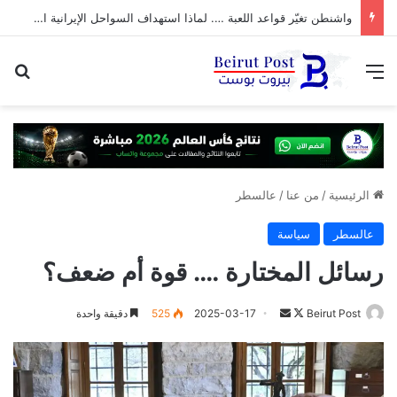
واشنطن تغيّر قواعد اللعبة …. لماذا استهداف السواحل الإيرانية الآن؟
القائمة
بح
الرئيسية
/
من عنا
/
عالسطر
عالسطر
سياسة
رسائل المختارة …. قوة أم ضعف؟
تابع
أرسل
Beirut Post
2025-03-17
525
دقيقة واحدة
على
بريدا
X
إلكترونيا