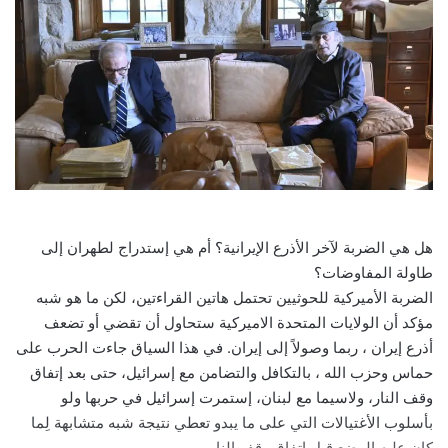
هل هي الضربة لآخر الأذرع الإيرانية؟ أم هي إستدراج لطهران إلى
طاولة المفاوضات؟
الضربة الأميركية للحوثيين تحتمل هاتين القراءتين، لكن ما هو شبه
مؤكد أن الولايات المتحدة الاميركية ستحاول أن تقضي أو تضعف
أذرع إيران ، ربما وصولاً إلى إيران. في هذا السياق جاءت الحرب على
حماس وحزب الله ، بالتكافل والتضامن مع إسرائيل، حتى بعد إتفاق
وقف النار، ولاسيما مع لبنان، إستمرت إسرائيل في حربها ولو
بأسلوب الأغتيالات التي على ما يبدو تعطي نتيجة شبه متشابهة لِما
كان عليه الوضع قبل إتفاق وقف النار.