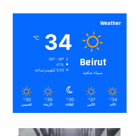
Weather
34
℃
Beirut
34º - 30º
47%
5.03 كيلومتر/ساعة
سماء صافية
30
30
30
37
34
℃
℃
℃
℃
℃
الأحد
الأثنين
الثلاثاء
الأربعاء
الخميس