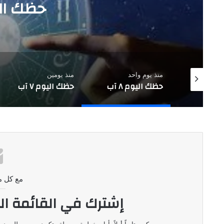
حظك اليوم ٨ آب
منذ يوم واحد
منذ يومين
حظك اليوم ٨ آب
حظك اليوم ٧ آب
مع كل م
إشترك في القائمة ال