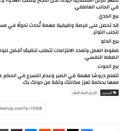
تظهر فرص استثمارية جيدة، لكن النجاح يتطلب الهدوء وع
في الجانب العاطفي.
برج الجدي
قد تحصل على فرصة وظيفية مهمة تُحدث تحولًا في مسارك
لتجنب التوتر.
برج الدلو
ضغوط العمل وتعدد الالتزامات تتطلب تنظيمًا أفضل للوقت 
الضغط النفسي.
برج الحوت
تتعلم دروسًا مهمة في الصبر وعدم التسرع في الحكم على
معها بحكمة تعزز مكانتك وثقة من حولك بك.
الوسوم
الابراج،الحظ،الفلك
فيسبوك
‫X
بينتيريست
ماسنجر
مشاركة عبر البريد