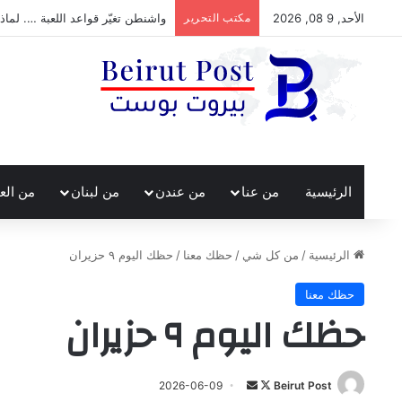
الأحد, 9 08, 2026
مكتب التحرير
واشنطن تغيّر قواعد اللعبة …. لماذ
الرئيسية
من عنا
من عندن
من لبنان
من الع
الرئيسية
/
من كل شي
/
حظك معنا
/
حظك اليوم ٩ حزيران
حظك معنا
حظك اليوم ٩ حزيران
تابع
أرسل
2026-06-09
Beirut Post