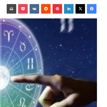
على
بريدا
فيسبوك
‫X
لينكدإن
بينتيريست
‫Pocket
طباعة
X
إلكترونيا