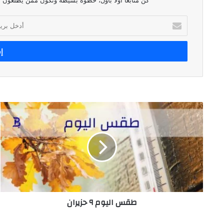
كن متابعاً أولاً بأول، خطوة بسيطة وتكون ممن يطلعون ع
أدخل
بريدك
الإلكتروني
طقس
اليوم
٩
حزيران
طقس اليوم ٩ حزيران