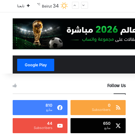
℃
34
تابعنا
Beirut
Google Play
Follow Us
810
0
Subscribers
متابع
44
650
متابع
Subscribers