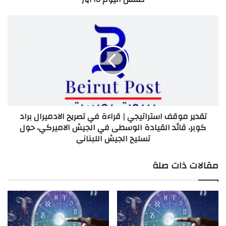
تقدير
نسخ الرابط
موقف
استراتيجي
|
قراءة
في
تصريح
الادميرال
براد
تقدير موقف استراتيجي | قراءة في تصريح الادميرال براد
كوبر،
كوبر، قائد القيادة الوسطى في الجيش الاميركي، حول
قائد
تسليح الجيش اللبناني
القيادة
الوسطى
في
مقالات ذات صلة
الجيش
الاميركي،
حول
تسليح
الجيش
اللبناني