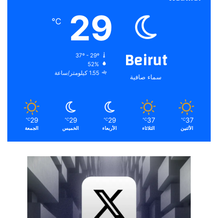
29
℃
Beirut
37º - 29º
52%
1.55 كيلومتر/ساعة
سماء صافية
29
29
29
37
37
℃
℃
℃
℃
℃
الأثنين
الثلاثاء
الأربعاء
الخميس
الجمعة