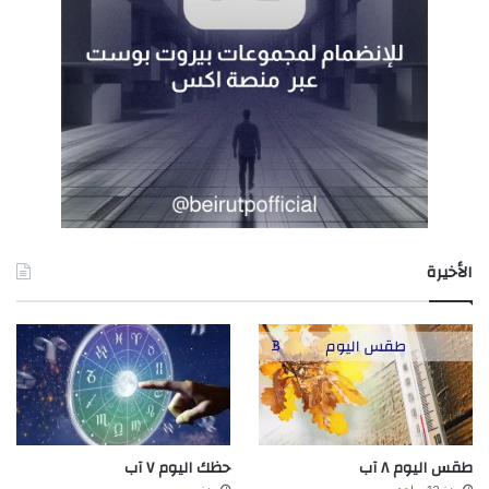
الأخيرة
طقس اليوم ٨ آب
حظك اليوم ٧ آب