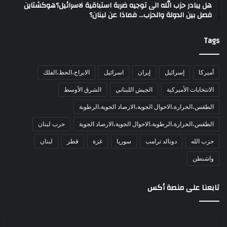
هل يبادر حزب الله الى توجيه ضربة استباقية لاسرائيل؟هوكشتاين
فصل بين الدولة والحزب… فماذا عن لبنان؟
Tags
أميركا
إسرائيل
إيران
اسرائيل
الابراج،الحظ،الفلك
الانتخابات الأميركية
الجيش اللبناني
الشرق الأوسط
الطقس،الحرارة،الاحوال الجوية،الارصاد الجوية،الرطوبة
الطقس،الحرارة،الرطوبة،الاحوال الجوية،الارصاد الجوية
حرب لبنان
حزب الله
دونالد ترامب
سوريا
غزة
قطر
لبنان
واشنطن
تابعنا على منصة أكس