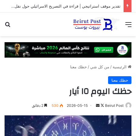
تقدير موقف استراتيجي | قراءة في التصريح الاسرائيلي حول نقل المفاوضات مع لبنان من واشنطن الى روما
القائمة
بح
الرئيسية
/
من كل شي
/
حظك معنا
حظك معنا
حظك اليوم ١٥ أيار
تابع
أرسل
Beirut Post
2026-05-15
530
2 دقائق
على
بريدا
X
إلكترونيا