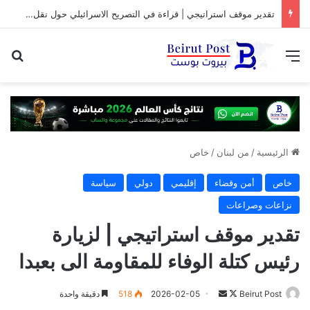
تقدير موقف استراتيجي | قراءة في التصريح الاسرائيلي حول نقل المفاوضات مع لبنان من واشنطن الى روما
القائمة
بح
الرئيسية
/
من لبنان
/
خاص
خاص
أمن وقضاء
إقليمي
دولي
سياسة
نزاعات وصراعات
تقدير موقف استراتيجي | لزيارة
رئيس كتلة الوفاء للمقاومة الى بعبدا
تابع
أرسل
Beirut Post
2026-02-05
518
دقيقة واحدة
على
بريدا