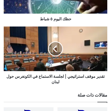
حظك اليوم ٥ شباط
تقدير
موقف
استراتيجي
|
لجلسة
الاستماع
في
الكونغرس
حول
لبنان
تقدير موقف استراتيجي | لجلسة الاستماع في الكونغرس حول
لبنان
مقالات ذات صلة