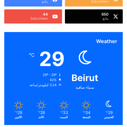
Subscribers
متابع
44
650
متابع
Subscribers
Weather
29
℃
Beirut
29º - 29º
62%
3.24 كيلومتر/ساعة
سماء صافية
29
28
33
34
29
℃
℃
℃
℃
℃
الخميس
الجمعة
السبت
الأحد
الأثنين