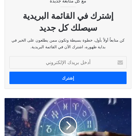
مع كل متابعة جديدة
رابعاً:
الخلاصة السياسية
إشترك في القائمة البريدية
اللقاء لا يُنهي الخلاف، بل يؤجّل انفجاره ويضبط حدوده. فنحن أمام
سيصلك كل جديد
مرحلة “إدارة التناقض” بين رئاسة تسعى لتكريس الدولة، وحزب
يرفض التنازل عن دوره الاستراتيجي.
كن متابعاً أولاً بأول، خطوة بسيطة وتكون ممن يطلعون على الخبر في
فنجاح هذه المعادلة مرهون بتطورات الإقليم، لا بالنوايا وحدها، وأي
بداية ظهوره، اشترك الآن في القائمة البريدية.
تبدل في ميزان الضغط الخارجي قد يعيد هذا الخلاف إلى الواجهة
أدخل
بشكل أكثر حدّة.
بريدك
الإلكتروني
نسخ الرابط
حظك
اليوم
٥
شباط