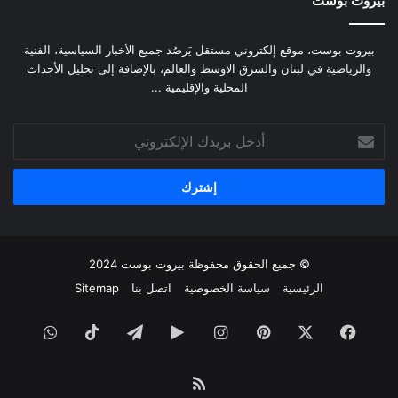
بيروت بوست
بيروت بوست، موقع إلكتروني مستقل يَرصُد جميع الأخبار السياسية، الفنية
والرياضية في لبنان والشرق الاوسط والعالم، بالإضافة إلى تحليل الأحداث
المحلية والإقليمية ...
أدخل
بريدك
الإلكتروني
© جميع الحقوق محفوظة
بيروت بوست
2024
الرئيسية
سياسة الخصوصية
اتصل بنا
Sitemap
فيسبوك
‫X
بينتيريست
انستقرام
‏Google
تيلقرام
‫TikTok
واتساب
Play
ملخص