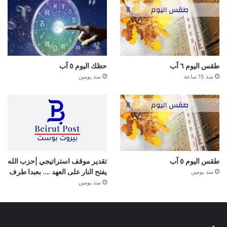
طقس اليوم ٦ آب
حظك اليوم ٥ آب
منذ 15 ساعة
منذ يومين
طقس اليوم ٥ آب
تقدير موقف استراتيجي |حزب الله
يفتح النار على العهد …. بعبدا طرف
منذ يومين
منذ يومين