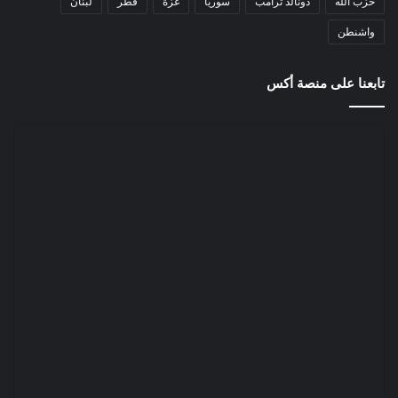
حزب الله
دونالد ترامب
سوريا
غزة
قطر
لبنان
واشنطن
تابعنا على منصة أكس