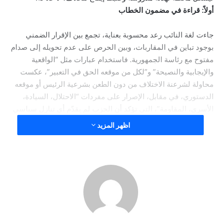
أولاً: قراءة في مضمون الخطاب
جاءت لغة النائب رعد محسوبة بعناية، تجمع بين الإقرار الضمني
بوجود تباين في المقاربات، وبين الحرص على عدم تحويله إلى صدام
مفتوح مع رئاسة الجمهورية. فاستخدام عبارات مثل “الواقعية
والإيجابية والنصيحة” و”لكل من موقعه الحق في التعبير”، عكست
محاولة لشرعنة الاختلاف من دون الطعن بشرعية الرئيس أو موقعه
الدستوري، في مقابل، الإصرار على مفردات “الاحتلال، السيادة،
الأسرى، المقاومة”، التي تؤكد أن الحزب لم يقدّم أي تنازل سياسي
أو استراتيجي في جوهر موقفه.
اظهر المزيد
ثانياً: الرسائل الضمنية
– رسالة إلى الداخل اللبناني
: حزب الله يريد القول إنه منفتح على
الحوار، لكنه غير مستعد للقبول بأي مقاربة تُضعف معادلة “المقاومة”
أو تحصر ملف السيادة حصراً بيد الدولة وفق المفهوم الغربي
التقليدي.