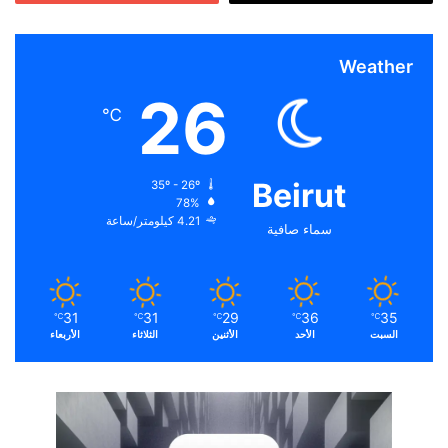
Weather
26
℃
Beirut
35º - 26º
78%
4.21 كيلومتر/ساعة
سماء صافية
31
31
29
36
35
℃
℃
℃
℃
℃
السبت
الأحد
الأثنين
الثلاثاء
الأربعاء