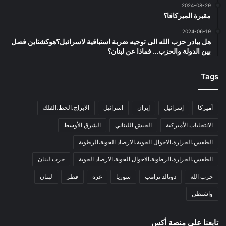
2024-08-29
مقبرة الميركافا؟
2024-06-19
هل يبادر حزب الله الى توجيه ضربة استباقية لاسرائيل؟هوكشتاين فصل
بين الدولة والحزب… فماذا عن لبنان؟
Tags
أميركا
إسرائيل
إيران
اسرائيل
الابراج،الحظ،الفلك
الانتخابات الأميركية
الجيش اللبناني
الشرق الأوسط
الطقس،الحرارة،الاحوال الجوية،الارصاد الجوية،الرطوبة
الطقس،الحرارة،الرطوبة،الاحوال الجوية،الارصاد الجوية
حرب لبنان
حزب الله
دونالد ترامب
سوريا
غزة
قطر
لبنان
واشنطن
تابعنا على منصة أكس