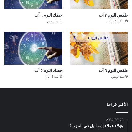
طقس اليوم ٧ آب
حظك اليوم ٦ آب
منذ 13 ساعة
منذ يومين
طقس اليوم ٦ آب
حظك اليوم ٥ آب
منذ يومين
منذ 3 أيام
الأكثر قراءة
2024-09-22
هؤلاء عملاء إسرائيل في الحزب؟