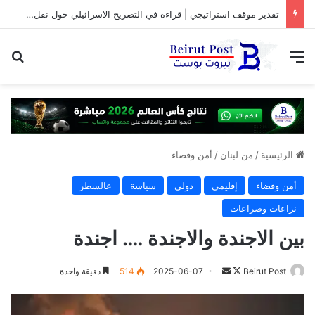
تقدير موقف استراتيجي | قراءة في التصريح الاسرائيلي حول نقل المفاوضات مع لبنان من واشنطن الى روما
القائمة
بح
الرئيسية
/
من لبنان
/
أمن وقضاء
أمن وقضاء
إقليمي
دولي
سياسة
عالسطر
نزاعات وصراعات
بين الاجندة والاجندة …. اجندة
تابع
أرسل
Beirut Post
2025-06-07
514
دقيقة واحدة
على
بريدا
X
إلكترونيا