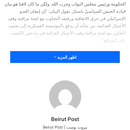
الحكومة ورئيس مجلس النواب وحزب الله. ولكن ما كان لافتا هو بيان
قيادة الجيش السياسيُ بامتياز. يقول البيان: “إن إمعان العدو
الإسرائيلي في خرق الاتفاقية ورفضَه التجاوب مع لجنة مراقبة وقف
الأعمال العدائية، من شأنه أن يدفع بالمؤسسة العسكرية إلى تجميد
التعاون مع لجنة مراقبة وقف الأعمال العدائية في ما خص الكشف
على المواقع”.
فهل تجميد التعاون مع لجنة المراقبة قرار تتخذه قيادة الجيش أو
اظهر المزيد
مجلس الوزراء؟
ما حصل حظي بقراءتين: الأولى قراءة إسرائيلية مفادها أن حزب الله
لا يلتزم بنود اتفاق وقف النار التي تتحدث عن نزع سلاح حزب الله،
من كل لبنان لا من جنوبي الليطاني فقط، وقراءة لبنانية مفادها أن
إسرائيل لا تلتزم بالإتفاق.
والسؤال هنا: مَن سيستطيع فرض قراءته؟ لبنان أو إسرائيل؟ مع
Beirut Post
التذكير أن الولايات المتحدة الأميركية تعتمد القراءة الإسرائيلية،
وأكثرُ من مرة أعلنت إسرائيل أنها تُعلِم واشنطن بالضربة قبل القيام
بيروت بوست | Beirut Post