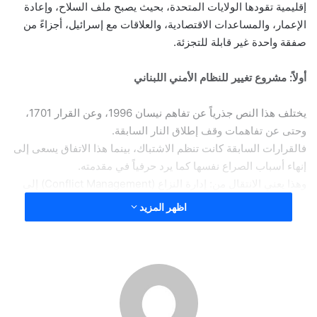
إقليمية تقودها الولايات المتحدة، بحيث يصبح ملف السلاح، وإعادة
الإعمار، والمساعدات الاقتصادية، والعلاقات مع إسرائيل، أجزاءً من
صفقة واحدة غير قابلة للتجزئة.
أولاً: مشروع تغيير للنظام الأمني اللبناني
يختلف هذا النص جذرياً عن تفاهم نيسان 1996، وعن القرار 1701،
وحتى عن تفاهمات وقف إطلاق النار السابقة.
فالقرارات السابقة كانت تنظم الاشتباك، بينما هذا الاتفاق يسعى إلى
إنهاء أسباب الصراع نفسها كما يرد حرفياً في مقدمته.
وهذا يعني الانتقال من: إدارة النزاع (Conflict Management) إلى
إنهاء النزاع (Conflict Resolution)، وهو تطور بالغ الخطورة لأنه
اظهر المزيد
ينقل لبنان من حالة “الهدنة الدائمة” مع إسرائيل إلى مسار سلام
تدريجي وإن لم يُسمَّ كذلك بصورة مباشرة.
ثانياً: إنهاء معادلة المقاومة
يكاد النص بأكمله يدور حول محور واحد: