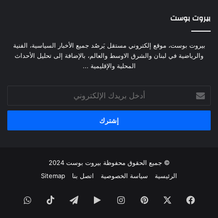
بيروت بوست
بيروت بوست، موقع إلكتروني مستقل يَرصُد جميع الأخبار السياسية، الفنية
والرياضية في لبنان والشرق الاوسط والعالم، بالإضافة إلى تحليل الأحداث
المحلية والإقليمية ...
أدخل
بريدك
الإلكتروني
© جميع الحقوق محفوظة
بيروت بوست
2024
الرئيسية
سياسة الخصوصية
اتصل بنا
Sitemap
فيسبوك
‫X
بينتيريست
انستقرام
‏Google
تيلقرام
‫TikTok
واتساب