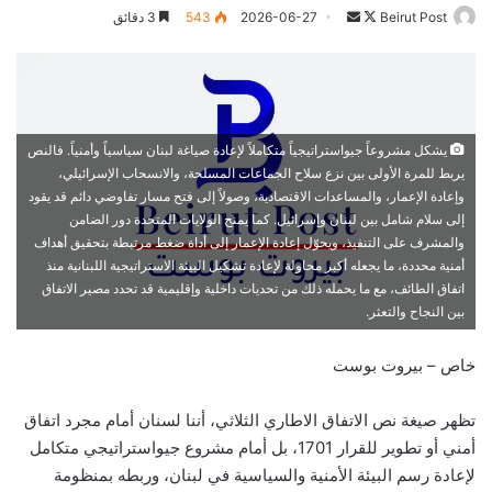
تابع
أرسل
Beirut Post
2026-06-27
543
3 دقائق
على
بريدا
X
إلكترونيا
يشكل مشروعاً جيواستراتيجياً متكاملاً لإعادة صياغة لبنان سياسياً وأمنياً. فالنص
يربط للمرة الأولى بين نزع سلاح الجماعات المسلحة، والانسحاب الإسرائيلي،
وإعادة الإعمار، والمساعدات الاقتصادية، وصولاً إلى فتح مسار تفاوضي دائم قد يقود
إلى سلام شامل بين لبنان وإسرائيل. كما يمنح الولايات المتحدة دور الضامن
والمشرف على التنفيذ، ويحوّل إعادة الإعمار إلى أداة ضغط مرتبطة بتحقيق أهداف
أمنية محددة، ما يجعله أكبر محاولة لإعادة تشكيل البيئة الاستراتيجية اللبنانية منذ
اتفاق الطائف، مع ما يحمله ذلك من تحديات داخلية وإقليمية قد تحدد مصير الاتفاق
بين النجاح والتعثر.
خاص – بيروت بوست
تظهر صيغة نص الاتفاق الاطاري الثلاثي، أننا لسنان أمام مجرد اتفاق
أمني أو تطوير للقرار 1701، بل أمام مشروع جيواستراتيجي متكامل
لإعادة رسم البيئة الأمنية والسياسية في لبنان، وربطه بمنظومة