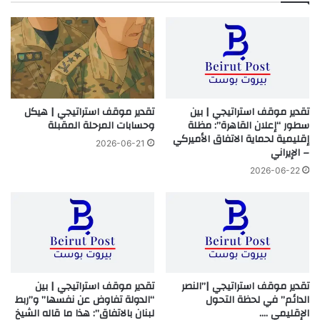
أي لا أموال قبل تنفيذ الشروط، لا مساعدات دون تحقق أميركي، ولا
استثمارات دون نتائج أمنية.
هذا يختلف جذرياً عن كل مؤتمرات باريس وسيدر السابقة، إذ تصبح
الأموال جزءاً من منظومة الضغط.
ثامناً: العقوبات المالية تدخل داخل الاتفاق
تقدير موقف استراتيجي | بين
تقدير موقف استراتيجي | هيكل
سطور “إعلان القاهرة”: مظلة
وحسابات المرحلة المقبلة
إقليمية لحماية الاتفاق الأميركي
البند الحادي عشر بالغ الأهمية، إذ لا يكتفي بمنع تمويل الجماعات
2026-06-21
– الإيراني
المسلحة، بل يفرض على لبنان:
2026-06-22
– حظر المؤسسات المرتبطة بها،
– منع وصول أموال الإعمار إليها،
-اتخاذ إجراءات قانونية بحقها.
أي أن الدولة اللبنانية تصبح شريكاً مباشراً في منظومة العقوبات
الأميركية.
تاسعاً: بداية مسار تطبيع
تقدير موقف استراتيجي |”النصر
تقدير موقف استراتيجي | بين
الدائم” في لحظة التحول
“الدولة تفاوض عن نفسها” و”ربط
الإقليمي ….
لبنان بالاتفاق”: هذا ما قاله الشيخ
رغم أن كلمة “تطبيع” لم ترد، إلا أن البنود تتحدث عن: