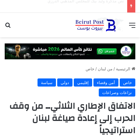
“ابو عمر” السوري …. هذه المرة
القائمة
بح
الرئيسية
/
من لبنان
/
خاص
خاص
أمن وقضاء
إقليمي
دولي
سياسة
نزاعات وصراعات
الاتفاق الإطاري الثلاثي… من وقف
الحرب إلى إعادة صياغة لبنان
استراتيجياً