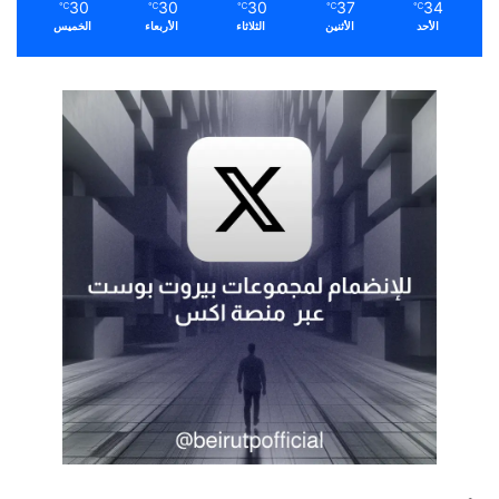
30
30
30
37
34
℃
℃
℃
℃
℃
الأحد
الأثنين
الثلاثاء
الأربعاء
الخميس
نسخ الرابط