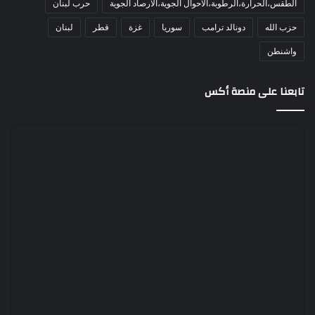
الطقس،الحرارة،الرطوبة،الاحوال الجوية،الارصاد الجوية
حرب لبنان
حزب الله
دونالد ترامب
سوريا
غزة
قطر
لبنان
واشنطن
تابعنا على منصة أكس