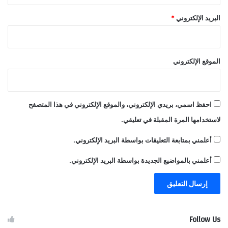
البريد الإلكتروني
*
الحادي عشر: هل تستطيع الدولة اللبنانية تنفيذ الاتفاق؟
هنا تكمن العقدة الأساسية. فالتنفيذ يتطلب:
الموقع الإلكتروني
– قراراً سياسياً داخلياً موحداً.
– توافقاً وطنياً واسعاً.
– قدرة الجيش على الانتشار والسيطرة.
– قبول القوى المسلحة بالتخلي عن سلاحها.
احفظ اسمي، بريدي الإلكتروني، والموقع الإلكتروني في هذا المتصفح
– استقراراً أمنياً يمنع الانزلاق إلى صدام داخلي.
لاستخدامها المرة المقبلة في تعليقي.
ففي غياب هذه العناصر، قد يتحول الاتفاق إلى مصدر توتر داخلي بدل
أن يكون مدخلاً للاستقرار.
أعلمني بمتابعة التعليقات بواسطة البريد الإلكتروني.
أعلمني بالمواضيع الجديدة بواسطة البريد الإلكتروني.
الثاني عشر: السيناريوهات المحتملة
– سيناريو النجاح الكامل:
ينجح تنفيذ الالتزامات تدريجياً، تنسحب
إسرائيل، تتدفق أموال إعادة الإعمار، ويبدأ مسار سلام طويل الأمد.
– سيناريو التنفيذ الجزئي:
يتحقق انتشار للجيش في بعض المناطق
Follow Us
مع تعثر ملف نزع السلاح، فتؤجل إسرائيل انسحابها الكامل ويستمر