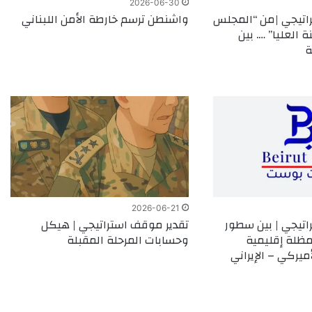
2026-06-30
اتيجي |من “المجلس
واشنطن ترسم خارطة الأمن اللبناني
ة العليا” …. بين
ة
2026-06-21
اتيجي | بين سطور
تقدير موقف استراتيجي | هيكل
 مظلة إقليمية
وحسابات المرحلة المقبلة
أميركي – الإيراني