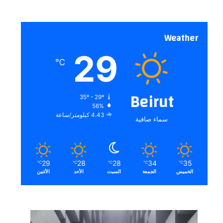
Weather
29
℃
Beirut
35º - 29º
56%
4.43 كيلومتر/ساعة
سماء صافية
29
28
28
34
35
℃
℃
℃
℃
℃
الخميس
الجمعة
السبت
الأحد
الأثنين