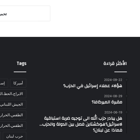
تحمي
الأكثر قراءة
Tags
2024-09-22
أميركا
إسر
هؤلاء عملاء إسرائيل في الحزب؟
الابراج،الحظ،ال
2024-08-29
مقبرة الميركافا؟
الجيش اللبناني
2024-06-19
الطقس،الحرارة،
هل يبادر حزب الله الى توجيه ضربة استباقية
لاسرائيل؟هوكشتاين فصل بين الدولة والحزب…
الطقس،الحرارة،
فماذا عن لبنان؟
حرب لبنان