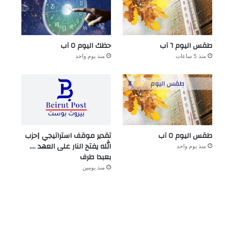
طقس اليوم ٦ آب
حظك اليوم ٥ آب
منذ 5 ساعات
منذ يوم واحد
طقس اليوم ٥ آب
تقدير موقف استراتيجي |حزب
الله يفتح النار على العهد ….
منذ يوم واحد
بعبدا طرف
منذ يومين