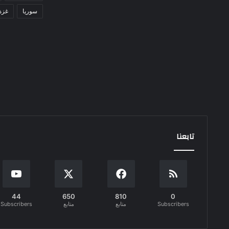
سوريا
غزة
تابعنا
44
650
810
0
Subscribers
متابع
متابع
Subscribers