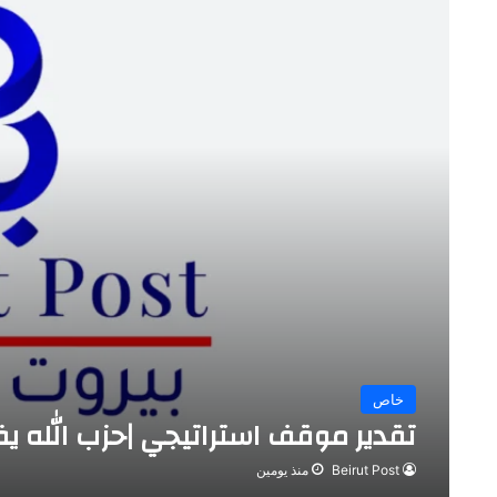
خاص
تقدير موقف استراتيجي |حزب الله يفت
Beirut Post
منذ يومين