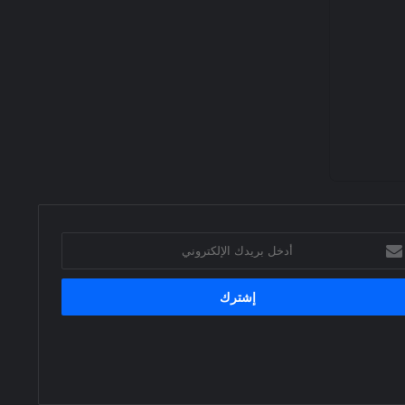
خل
يدك
إلكتروني