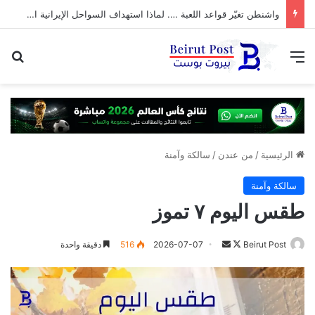
واشنطن تغيّر قواعد اللعبة …. لماذا استهداف السواحل الإيرانية الآن؟
القائمة
بح
الرئيسية
/
من عندن
/
سالكة وآمنة
سالكة وآمنة
طقس اليوم ٧ تموز
تابع
أرسل
Beirut Post
2026-07-07
516
دقيقة واحدة
على
بريدا
X
إلكترونيا