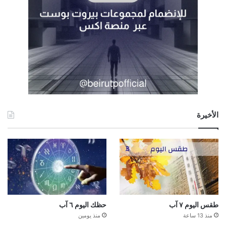
الأخيرة
طقس اليوم ٧ آب
حظك اليوم ٦ آب
منذ 13 ساعة
منذ يومين