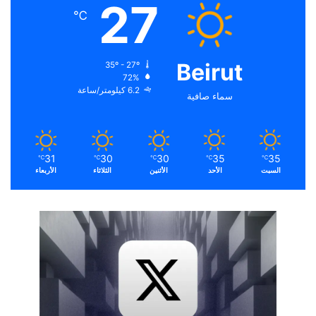
27
℃
Beirut
35º - 27º
72%
6.2 كيلومتر/ساعة
سماء صافية
31
30
30
35
35
℃
℃
℃
℃
℃
السبت
الأحد
الأثنين
الثلاثاء
الأربعاء