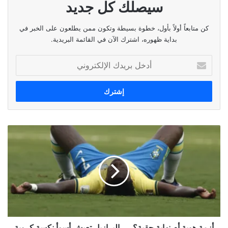
سيصلك كل جديد
أي ما يعادل: 758 ملم زئبق
كن متابعاً أولاً بأول، خطوة بسيطة وتكون ممن يطلعون على الخبر في
بداية ظهوره، اشترك الآن في القائمة البريدية.
الوسوم
الطقس،الحرارة،الاحوال الجوية،الارصاد الجوية،الرطوبة
أدخل
بريدك
نسخ الرابط
الإلكتروني
أزمة
هوية
أم
نهاية
حقبة؟
….
البرازيل
تعيش
أسوأ
نكسة
أزمة هوية أم نهاية حقبة؟ …. البرازيل تعيش أسوأ نكسة كروية