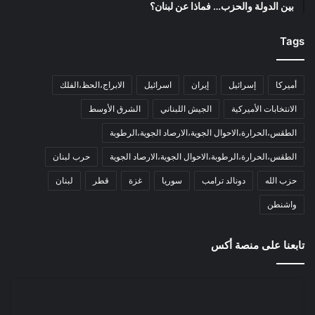
بين الدولة والحزب… فماذا عن لبنان؟
Tags
أميركا
إسرائيل
إيران
اسرائيل
الابراج،الحظ،الفلك
الانتخابات الأميركية
الجيش اللبناني
الشرق الأوسط
الطقس،الحرارة،الاحوال الجوية،الارصاد الجوية،الرطوبة
الطقس،الحرارة،الرطوبة،الاحوال الجوية،الارصاد الجوية
حرب لبنان
حزب الله
دونالد ترامب
سوريا
غزة
قطر
لبنان
واشنطن
تابعنا على منصة أكس