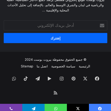
والرياضية في لبنان والشرق الاوسط والعالم، بالإضافة إلى تحليل الأحداث
المحلية والإقليمية ...
أدخل
بريدك
الإلكتروني
© جميع الحقوق محفوظة
بيروت بوست
2024
الرئيسية
سياسة الخصوصية
اتصل بنا
Sitemap
فيسبوك
‫X
بينتيريست
انستقرام
‏Google
تيلقرام
‫TikTok
واتساب
Play
ملخص
الموقع