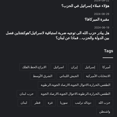
2024-09-22
هؤلاء عملاء إسرائيل في الحزب؟
2024-08-29
مقبرة الميركافا؟
2024-06-19
هل يبادر حزب الله الى توجيه ضربة استباقية لاسرائيل؟هوكشتاين فصل
بين الدولة والحزب… فماذا عن لبنان؟
Tags
أميركا
إسرائيل
إيران
اسرائيل
الابراج،الحظ،الفلك
الانتخابات الأميركية
الجيش اللبناني
الشرق الأوسط
الطقس،الحرارة،الاحوال الجوية،الارصاد الجوية،الرطوبة
الطقس،الحرارة،الرطوبة،الاحوال الجوية،الارصاد الجوية
حرب لبنان
حزب الله
دونالد ترامب
سوريا
غزة
قطر
لبنان
واشنطن