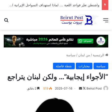
واشنطن تغيّر قواعد اللعبة …. لماذا استهداف السواحل الإيرانية الآن؟
القائمة
بح
الرئيسية
/
من لبنان
/
سياسة
سياسة
مختارات
نقطة فاصلة
“الأجواء إيجابية”… ولكن لبنان يتراجع
تابع
أرسل
Beirut Post
2025-07-16
519
2 دقائق
على
بريدا
X
إلكترونيا