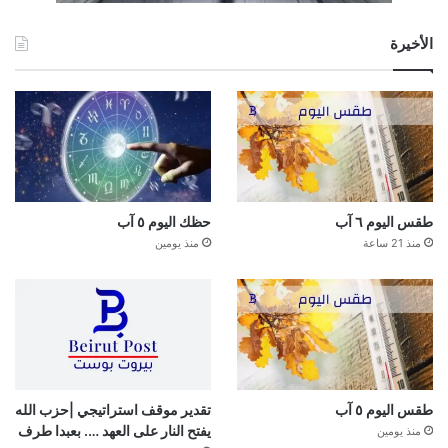
الأخيرة
طقس اليوم ٦ آب
حظك اليوم ٥ آب
منذ 21 ساعة
منذ يومين
طقس اليوم ٥ آب
تقدير موقف استراتيجي |حزب الله
يفتح النار على العهد …. بعبدا طرف
منذ يومين