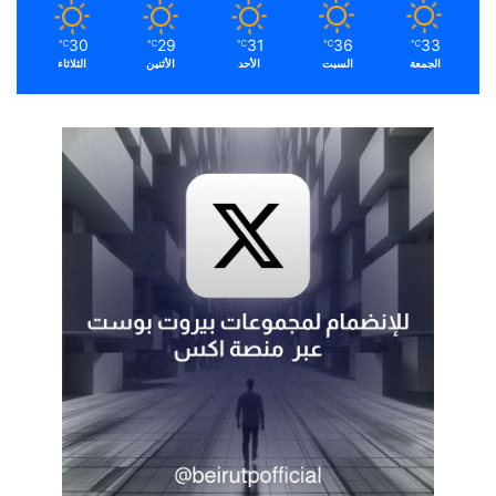
30
29
31
36
33
℃
℃
℃
℃
℃
الجمعة
السبت
الأحد
الأثنين
الثلاثاء