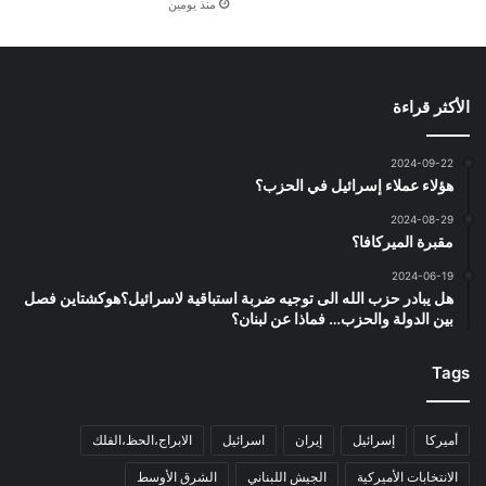
منذ يومين
الأكثر قراءة
2024-09-22
هؤلاء عملاء إسرائيل في الحزب؟
2024-08-29
مقبرة الميركافا؟
2024-06-19
هل يبادر حزب الله الى توجيه ضربة استباقية لاسرائيل؟هوكشتاين فصل
بين الدولة والحزب… فماذا عن لبنان؟
Tags
أميركا
إسرائيل
إيران
اسرائيل
الابراج،الحظ،الفلك
الانتخابات الأميركية
الجيش اللبناني
الشرق الأوسط