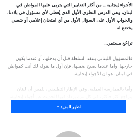
الأجواء إيجابية… من أكثر التعابير التي يتربى عليها المواطن في
لبنان، وهي الدرس النظري الأول الذي يُعطى لأي مسؤول في بلادنا،
والجواب الأول على السؤال الأول من أي امتحان إعلامي أو شعبي
يخضع له.
تراجُع مستمر…
فالمسؤول اللبناني ينتقد السلطة قبل أن يدخلها، أو عندما يكون
خارجها. وأما عندما يصبح ضمنها، فإن أول ما يقوله لك أنت كمواطن
في لبنان، هو ان الأجواء إيجابية.
وأما بالممارسة العملية، وفي الإطار التطبيقي، نلمس أن لبنان
يتراجع أكثر فأكثر، في كل مرة يزداد فيها الحديث عن أجواء إيجابية،
بينما يتراجع المواطن اللبناني معه (لبنان) أيضاً.
اظهر المزيد
كل الاجتماعات
وإذا رغبنا بالتوغّل والتوسّع قليلاً في عوالم الأجواء الإيجابية في بلادنا،