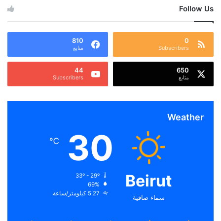
Follow Us
810
0
Subscribers
متابع
44
650
متابع
Subscribers
Weather
30
℃
Beirut
33º - 29º
69%
5.27 كيلومتر/ساعة
سماء صافية