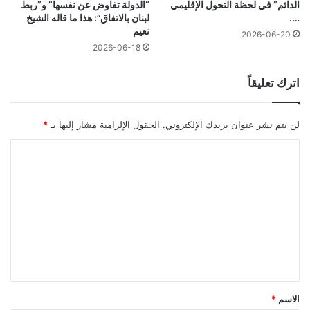
الدائم” في لحظة التحول الإقليمي
“الدولة تفاوض عن نفسها” و”ربط
….
لبنان بالاتفاق”: هذا ما قاله الشيخ
نعيم
2026-06-20
2026-06-18
اترك تعليقاً
لن يتم نشر عنوان بريدك الإلكتروني.
الحقول الإلزامية مشار إليها بـ
*
ا
ل
ت
ع
ل
ي
ق
*
الاسم
*