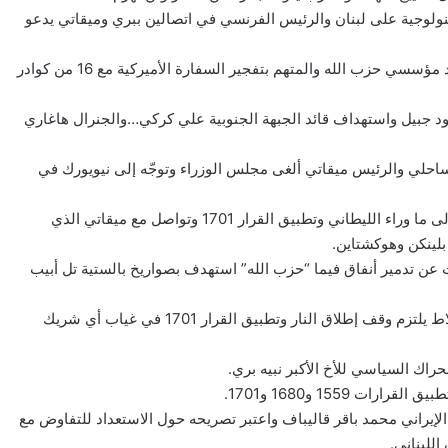
كنولوجية على لبنان والرئيس الفرنسي في اتصالين ببري وميقاتي يدعو
في 20 أيلول إسرائيل اغتالت قائد قوة “الرضوان” إبراهيم عقيل أحد مؤسسي حزب الله والمتهم بتفجير السفارة الأميركية مع 16 من كوادر
جنوب وبعلبك وجرود جبيل واستهداف قائد الجبهة الجنوبية علي كركي…والجنرال هاغاري
 الساحلي والرئيس ميقاتي ألغى مجلس الوزراء وتوجّه إلى نيويورك في
في 25 أيلول بري اقترح هدنة 4 أسابيع لاقناع “حزب الله” بالتراجع إلى ما وراء الليطاني وتطبيق القرار 1701 وتواصل مع ميقاتي الذي
بلينكن وهوكشتاين.
دث عن تدمير أنفاق فيما “حزب الله” استهدف بصواريخ بالستية تل أبيب
في 2 تشرين الأول لقاء ثلاثي في عين التينة بين بري وميقاتي وجنبلاط يلتزم وقف إطلاق النار وتطبيق القرار 1701 في غياب أي شريك
الإيراني محمد باقر قاليباف واعتبر تصريحه حول الاستعداد للتفاوض مع