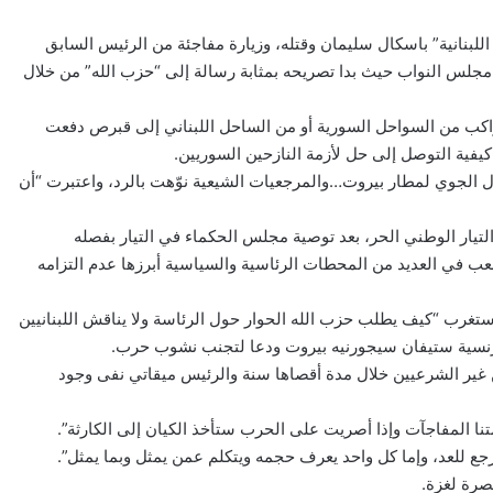
للبنانية” باسكال سليمان وقتله، وزيارة مفاجئة من الرئيس السابق
 مجلس النواب حيث بدا تصريحه بمثابة رسالة إلى “حزب الله” من خلال
مراكب من السواحل السورية أو من الساحل اللبناني إلى قبرص دفعت
فية التوصل إلى حل لأزمة النازحين السوريين.
 المجال الجوي لمطار بيروت…والمرجعيات الشيعية نوّهت بالرد، واعتبرت “أن
التيار الوطني الحر، بعد توصية مجلس الحكماء في التيار بفصله
 صعب في العديد من المحطات الرئاسية والسياسية أبرزها عدم التزامه
 نيسان انعقد لقاء في معراب وطالب بتطبيق القرار 1701 واستغرب “كيف يطلب حزب الله الحوار حول الرئاسة ولا يناقش اللبنانيين
فرنسية ستيفان سيجورنيه بيروت ودعا لتجنب نشوب حرب.
يين غير الشرعيين خلال مدة أقصاها سنة والرئيس ميقاتي نفى وجود