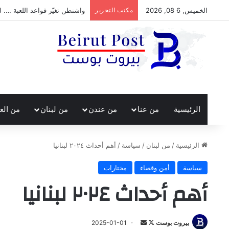
الخميس, 6 08, 2026
مكتب التحرير
واشنطن تغيّر قواعد اللعبة …. ل
الرئيسية
من عنا
من عندن
من لبنان
من الع
الرئيسية
/
من لبنان
/
سياسة
/
أهم أحداث ٢٠٢٤ لبنانيا
سياسة
أمن وقضاء
مختارات
أهم أحداث ٢٠٢٤ لبنانيا
تابع
أرسل
بيروت بوست
2025-01-01