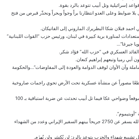
ل بلا ضوابط وعلى العدو انتظارنا براً وجواً وبحراً ونحذّر قبرص من فتح
الاستعدادات لمناورة برية كبيرة في لبنان، ورئيس حزب “القوات اللبنانية”
يا جيرغا”…
ً شاملة وآن الأوان لوقف الدوامة والعودة إلى المفاوضات”…والحكومة
ت عنوان “عماد 4-جبالنا خزائننا” مقطعًا مصوراً عن منشأة عسكرية تحت الأرض تحوي راجمات صاروخية
في 25 آب نفّذ “حزب الله” رده على اغتيال فؤاد شكر مستهدفاً 11 موقعاً وضواحي عكا فيما تل أبيب تحدثت عن ضربة استباقية بـ 100
في 17 أيلول أوسع اختراق إسرائيلي لأجهزة “البيجر” التابعة لحزب الله يسفر عن 2750 جريحاً بينهم السفير الإيراني وعدد من الشهداء