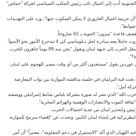
حية الجنوبية أدت إلى اغتيال نائب رئيس المكتب السياسي لحركة “حماس”
ه “أن جريمة اغتيال العاروري لا يمكن السكوت عنها”، ورد على التهديدات
 ضوابط”.
في 14 كانون الثاني السيد نصرالله يرد على «تهديدات غير مجدية» بنقل الحرب إلى جبهة لبنان ويقول “نحن منذ 99 يوماً جاهزون للحرب
؟”.
ل أوري غوردين يقول “مستعدون أكثر من أي وقت مضى للهجوم على لبنان
د غزة تحت قبة البرلمان في جلسة مناقشة الموازنة بين نواب المعارضة
ركة أمل”.
ور “حزب الله” الذي نشر له صورة مفبركة بلباس ضابط إسرائيلي ووصفته
افة الموت والانتصارات الوهمية والهزائم المخزية”.
البطريركية في إنشاء لبنان الكبير، وتحدث عن “إقصاء مبرمج للموارنة
بد اللهيان الذي أكد “الاستمرار في دعم المقاومة”، معتبراً “أن أمن