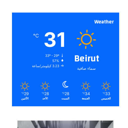
Weather
31
℃
Beirut
33º - 29º
57%
3.23 كيلومتر/ساعة
سماء صافية
29
28
28
34
33
℃
℃
℃
℃
℃
الخميس
الجمعة
السبت
الأحد
الأثنين