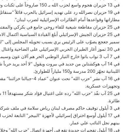
في 13 حزيران هجوم واسع لحزب الله بـ 150 صاروخاً على ثكنات وقواعد إسرائيلية وتل أبيب تتوعد بالرد بقوة.
في 19 حزيران نصرالله رد على تهديد إسرائيل بالحرب قائلاً “سنقات
مطاراتها وقواعدها أمام الطائرات الإسرائيلية لضرب لبنان”.
في 25 حزيران مقاطعة شيعية للقاء روحي جامع في بكركي والمفتي احمد قبلان شكا البطريرك الماروني إلى الفاتيكان.
في 25 حزيران الجيش الإسرائيلي أبلغ القيادة السياسية اكتمال 
سمير جعجع يصوّب على الرئيس بري بسبب تحويله المجلس إلى “لو
في 30 تموز أغار الطيران الحربي الإسرائيلي على الضاحية واغتال القائد العسكري في “حزب الله” فؤاد شكر.
في 7 آب 3 نواب باتوا خارج التيار الوطني الحر هم آلان عون وسيمون أبي رميا وتبعهم إبراهيم كنعان.
في 14 آب هوكشتاين من جديد في بيروت ويقول “لا أحد يريد حربا
اللبنانية تجهّز 200 مدرسة و150 ملياراً للطوارئ.
في 16 آب نشر “حزب الله” تح
وتجهيزات عسكرية.
طائرة.
في 3 أيلول توقيف حاكم مصرف لبنان رياض سلامة في ملف شركة “أوبتيموم”.
بينهم نجل النائب علي عمار.
في 18 أيلول تفجيرات جديدة تقع في أجهزة اتصال “حزب الله” وخلال تشييع شهداء والحزب يتوعد بالرد: لن نُكسَر ولن نُهزَم.