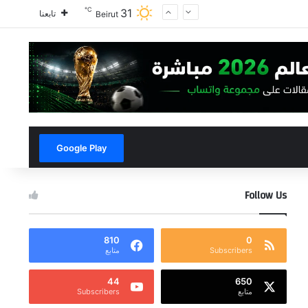
℃
31
تابعنا
Beirut
Google Play
Follow Us
810
0
Subscribers
متابع
44
650
متابع
Subscribers