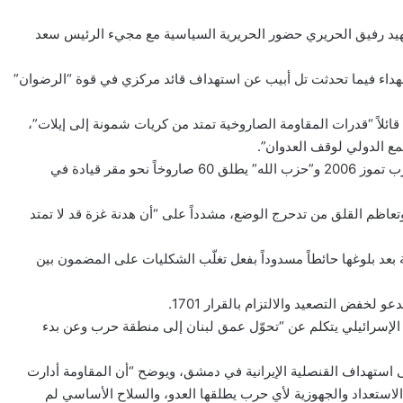
 الذكرى 19 لاغتيال الرئيس الشهيد رفيق الحريري حضور الحريرية السياسية مع مجيء الرئيس سعد
 شباط توسع العدوان الإسرائيلي ليطال النبطية ويُسقط 8 شهداء فيما تحدثت تل أبيب عن استهداف قائد مركزي في قوة “الرضوان”
ت قائلاً “قدرات المقاومة الصاروخية تمتد من كريات شمونة إلى إيلات”،
ع الدولي لوقف العدوان”.
في 26 شباط، الغارات الإسرائيلية تطال بعلبك للمرة الأولى منذ حرب تموز 2006 و”حزب الله” يطلق 60 صاروخاً نحو مقر قيادة في
 وتعاظم القلق من تدحرج الوضع، مشدداً على “أن هدنة غزة قد لا تمتد
سية بعد بلوغها حائطاً مسدوداً بفعل تغلّب الشكليات على المضمون بين
لبنان ضد إسرائيل 22 شكوى، والجيش الإسرائيلي يتكلم عن “تحوّل عمق لبنان إلى منطقة حرب وعن بدء
على استهداف القنصلية الإيرانية في دمشق، ويوضح “أن المقاومة أدارت
الاستعداد والجهوزية لأي حرب يطلقها العدو، والسلاح الأساسي لم