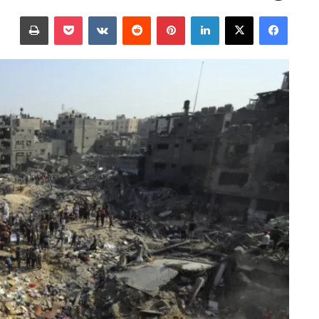
على
بريدا
فيسبوك
‫X
لينكدإن
بينتيريست
‫Pocket
طباعة
X
إلكترونيا