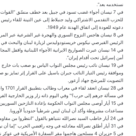
نستخدمه بعد”.
في 7 نيسان أجواء غضب تسود في جبيل بعد خطف منسّق “القوات ا
للحزب التقدمي الاشتراكي وليد جنبلاط إلى عين التينة للقاء رئيس
دعوته للعودة إلى اتفاق الهدنة عام 1949.
في 8 نيسان هاجس النزوح السوري والهجرة غير الشرعية عبر ال
الرئيس القبرصي نيكوس خريستودوليدس لزيارة لبنان والبحث في كي
في 14 نيسان عبرت الصواريخ الايرانية الأجواء اللبنانية واقفل
أمن إسرائيل تحت أقدام إيران”.
في 19 نيسان نائب رئيس مجلس النواب الياس بو صعب بات خارج 
وموافقة رئيس التيار النائب جبران باسيل على القرار إثر تمايز بو
التصويت للمرشح جهاد أزعور.
في 28
في مسألة جرهم إلى حرب؟” وفي اليوم ذاته زار وزير الخارجية ال
في 15 أيار أوصى مجلس النواب الحكومة بإعادة النازحين السور
مساعدات مشروطة وأكد أن لبنان ليس شرطياً حدودياً لأوروبا.
في 24 أيار خاطب السيد نصرالله نتنياهو بالقول “انتظروا من مقاومتنا المفاجآت وإذا أصريت على الحرب ستأخذ الكيان إلى الكارثة”.
في 31 أيار أطلق نصرالله معادلته في وجه رافضي الحرب “إما أن نرجع للعد، وإما كل واحد يعرف حجمه ويتكلم عمن يمثل وبما يمثل”.
في 5 حزيران 4 مسلحين هاجموا مقر السفارة الأمريكية في عوكر نصرة لغزة.