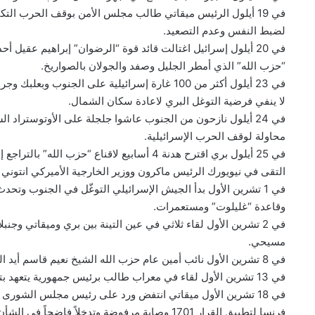
في 19 أيلول الرئيس ميقاتي طالب مجلس الأمن بوقف الحرب الت
لضبط النفس وعدم التصعيد.
“حزب الله” الذي أمطر الجليل وصفد والجولان بالصواريخ.
في 23 أيلول أكثر من 100 غارة إسرائيلية على ال
لا ينفي فرضية التوغل البري لاعادة سكان الشمال.
في 24 أيلول نازحون من الجنوب عاشوا جلجلة على الأوتوستراد
محاولة لوقف الحرب الإسرائيلية.
التقى في نيويورك الرئيس ماكرون ووزير الخارجية الأميركي انتوني 
في 1 تشرين الأول بدأ الجيش الإسرائيلي التوغّل في الجنوب وتح
وقاعدة “غليلوت” ومستعمرات.
مسيحي.
في 8 تشرين الأول نائب أمين عام حزب الله الشيخ نعيم قاسم أيد الحراك السياسي للأخ الأكبر نبيه بري.
في 13 تشرين الأول لقاء في معراب طالب برئيس جمهورية يتعهد بتطبيق القرارات 1559 و1680 و1701.
في 18 تشرين الأول ميقاتي انتفض ورد على رئيس مجلس الشورى 
فرنسا لتطبيق القرار 1701 وصاية مرفوضة وتدخلاً فاضحاً في الشأن اللبناني.