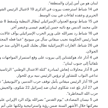
لبنان هو من أمن إيران والمنطقة”.
في 14 شباط استرجعت بيروت في
الحريري وعقده لقاءات في بيت الوسط.
في 15
علي محمد الدبس مع نائبه حسن إبراهيم عيسى وعنصر آخر.
في 16 شباط رد نصرالله على وزير الحرب الإسرائيلي يوآف غالان
فيما رئيس الحكومة نجيب ميقاتي سأل من ميونيخ “عما فعله المجتم
الجولان.
في 4 آذار عاد هوكشتاين إلى بيروت على وقع استمرار المواجهات
تلقائياً إلى جنوب لبنان”.
في 8 آذار محاولات إنعاش لمبادرة “كتلة الاعتدال الوطني” الرئا
تداعي النواب للتشاور أو ترؤس الرئيس نبيه بري للحوار.
في 19 آذار الرئيس ميقاتي يأمل توقف حرب التدمير، و”اليونيفيل” تدعو لخفض التصعيد والالتزام بالقرار 1701.
في 27 آذار بلغ عدد شكاوى 
حزب الله المخاطرة”.
في 5 نيسان المصادف “يوم القدس” نصرالله يؤكد الرد الإيراني 
معركتها خلال الأشهر الستة ضمن رؤية واستراتيجية ولكنها على أتم 