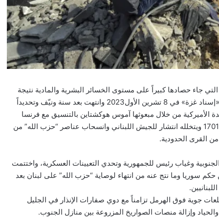
ادراً ما شهد لبنان سنة عصيبة ومدمرة بعد حرب تموز كسنة 2024 التي جاء حصادها كبيراً على مستوى الخسائر البشرية والمادية نتيجة
استهداف إسرائيل للأراضي اللبنانية انتقاما من فتح حزب الله جبهة «إسناد غزة» في 8 تشرين الأول2023 وانتهت بعد سنة ونيّف وتحديداً
ه الولايات المتحدة الأميركية من خلال مبعوثها آموس هوكشتاين بالتنسيق مع فرنسا
وأثمر عن وقف لإطلاق النار لمدة 60 يوماً مرفق بآلية لتنفيذ القرار 1701 ويتخلله انتشار للجيش اللبناني وانسحاب عناصر “حزب الله” من
من القرى الحدودية.
على الجبهة الجنوبية وغياب رئيس للجمهورية وتحدي التعيينات العسكرية، واختتمت
لنظام السوري بسقوط بشار الأسد بعد 54 عاماً من حكم سوريا وما نتج عنه من انتهاء لوصاية “حزب الله” على لبنان بعد
بنانيين.
وطلعات جوية فوق الهرمل تزامناً مع دوي صفارات الإنذار في الجليل
لحياد وإزالة منصات الصواريخ المزروعة بين منازل الجنوب.