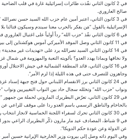
في 2 كانون الثاني نفّذت طائرات إسرائيلية غارة في قلب الضا
صالح العاروري.
في 3 كانون الثاني، اعتبر أمين عام حزب الله السيد حسن نصرالل
الإسرائيلية بالقول “مَن يفكر بالحرب معنا سيندم وسيكون قتالنا بلا
في 6 كانون الثاني نفّذ “حزب الله” رداً أولياً على اغتيال العاروري فقصف قاعدة “ميرون” الجوية بـ 62 صاروخاً.
في 11 كانون الثاني وصل الموفد الأميركي آموس هوكشتاين إلى بيروت حاملاً معه مبادرة لحل دبلوماسي كي لا تتدحرج الأمور نحو الأسوأ.
ولا نخافها وبماذا يهدد العدو؟ بألويته التعبة والمهزومة في شمال غزة
في 16 كانون الثاني، قائد المنطقة الشمالية في جيش الاحتلا
وجاهزون للتصرف حتى في هذه الليلة إذا لزم الأمر”.
في 24 كانون الثاني برز الانقسام اللبناني حول فتح جبهة إسنا
ونواب “حزب الله” وتخلله سجال حاد بين النواب التغييريين ونواب “ح
في 29 كانون الثاني، تعرّض البطريرك الماروني لحملة من جمه
بالحاخام والناطق الرسمي باسم العدو ردا على موقف للراعي عن “ثق
في 30 كانون الثاني تحرك لسفراء اللجنة الخماسية لانجاز انتخاب رئيس ولتحذير لبنان من جدية احتمالات الحرب.
في 9 شباط، المصادف عيد مار مارون ذكّر البطريرك الراعي بدور 
عن الدولة وعن عودة حكم الدويكا”.
وفي اليوم ذاته وصل إلى بيروت وزير الخارجية الإيرانية حسين أمير ع