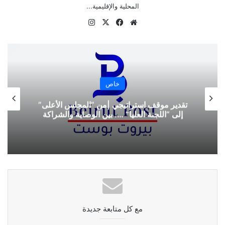
المحلية والإقليمية...
موقع
‫X
فيسبوك
انستقرام
الويب
خاص
واشنطن ترسم خارطة الأمن اللبناني
مع كل متابعة جديدة