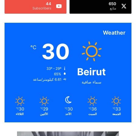
44
650
متابع
Subscribers
Weather
30
℃
Beirut
33º - 29º
65%
6.61 كيلومتر/ساعة
سماء صافية
30
29
30
36
33
℃
℃
℃
℃
℃
الجمعة
السبت
الأحد
الأثنين
الثلاثاء