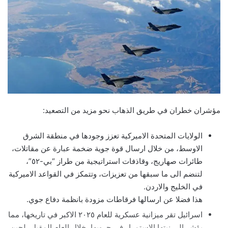
مؤشران خطران في طريق الذهاب نحو مزيد من التصعيد:
الولايات المتحدة الاميركية تعزز وجودها في منطقة الشرق
الاوسط، من خلال ارسال قوة جوية ضخمة عبارة عن مقاتلات،
طائرات صهاريج، وقاذفات استراتيجية من طراز “بي-٥٢”،
لتنضم الى ما سبقها من تعزيزات، وتتمكز في القواعد الاميركية
في الخليج والاردن.
هذا فضلا عن ارسالها فرقاطات مزودة بانظمة دفاع جوي.
اسرائيل تقر ميزانية عسكرية للعام ٢٠٢٥ الاكبر في تاريخها، مما
يؤشر إلى نيتها الاستمرار في حروبها، خلال العام المقبل، لحين