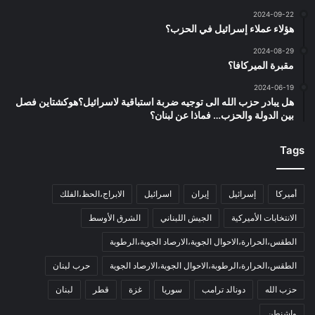
2024-09-22
هؤلاء عملاء إسرائيل في الحزب؟
2024-08-29
مقبرة الميركافا؟
2024-06-19
هل يبادر حزب الله الى توجيه ضربة استباقية لاسرائيل؟هوكشتاين فصل
بين الدولة والحزب… فماذا عن لبنان؟
Tags
أميركا
إسرائيل
إيران
اسرائيل
الابراج،الحظ،الفلك
الانتخابات الأميركية
الجيش اللبناني
الشرق الأوسط
الطقس،الحرارة،الاحوال الجوية،الارصاد الجوية،الرطوبة
الطقس،الحرارة،الرطوبة،الاحوال الجوية،الارصاد الجوية
حرب لبنان
حزب الله
دونالد ترامب
سوريا
غزة
قطر
لبنان
واشنطن