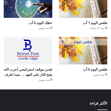
طقس اليوم ٦ آب
حظك اليوم ٥ آب
منذ 21 ساعة
منذ يومين
طقس اليوم ٥ آب
تقدير موقف استراتيجي |حزب الله
يفتح النار على العهد …. بعبدا طرف
منذ يومين
منذ يومين
الأكثر قراءة