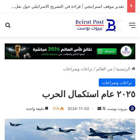
تقدير موقف استراتيجي | قراءة في التصريح الاسرائيلي حول نقل المفاوضات مع لبنان من واشنطن الى روما
القائمة
بح
الرئيسية
/
من العالم
/
نزاعات وصراعات
نزاعات وصراعات
٢٠٢٥ عام استكمال الحرب
تابع
أرسل
بيروت بوست
2024-11-02
516
دقيقة واحدة
على
بريدا
X
إلكترونيا