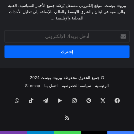
بيروت بوست، موقع إلكتروني مستقل يَرصُد جميع الأخبار السياسية، الفنية
والرياضية في لبنان والشرق الاوسط والعالم، بالإضافة إلى تحليل الأحداث
المحلية والإقليمية ...
أدخل
بريدك
الإلكتروني
© جميع الحقوق محفوظة
بيروت بوست
2024
الرئيسية
سياسة الخصوصية
اتصل بنا
Sitemap
فيسبوك
‫X
بينتيريست
انستقرام
‏Google
تيلقرام
‫TikTok
واتساب
Play
ملخص
الموقع