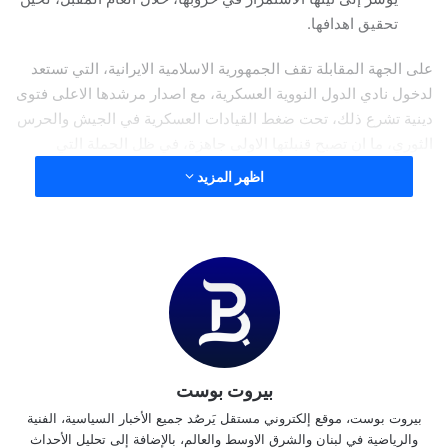
تحقيق اهدافها.
على الجهة المقابلة تقف الجمهورية الاسلامية الايرانية، التي تستعد
لدخول نادي الدول النووية العسكرية، مع اصدار مرشدها الاعلى فتوى
دينية تشرع ذلك، تحت ضغط القيادات العسكرية في الجيش والحرس
الثوري، ما ان تصبح قنبلتها الاولى جاهزة، في ظل الحملة التي
تتعرض لها اذرعها في المنطقة، في فلسطين، لبنان، سوريا،العراق،
اظهر المزيد
واليمن، في الحملة الدولية لتحجيم دورها الاقليمي في الشرق
الاوسط.
ازاء هذا المشهد، واضح ان هذه الحشود هدفها استكمال مشروع
الشرق الاوسط الجديد بصيغته الاسرائيلية.
فكم من وقت سيستغرق التنفيذ؟
الوسوم
أميركا
الشرق الأوسط
قوة جوية
بيروت بوست
بيروت بوست، موقع إلكتروني مستقل يَرصُد جميع الأخبار السياسية، الفنية
نسخ الرابط
والرياضية في لبنان والشرق الاوسط والعالم، بالإضافة إلى تحليل الأحداث