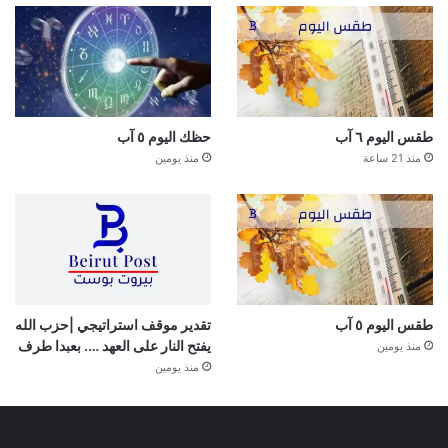
طقس اليوم ٦ آب
حظك اليوم ٥ آب
منذ 21 ساعة
منذ يومين
طقس اليوم ٥ آب
تقدير موقف استراتيجي |حزب الله
يفتح النار على العهد …. بعبدا طرف
منذ يومين
منذ يومين