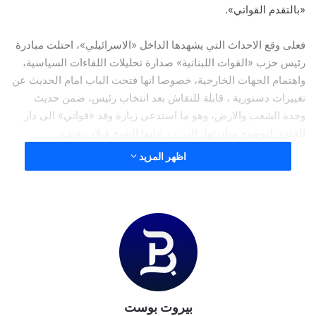
«بالتقدم القواتي».
فعلى وقع الاحداث التي يشهدها الداخل «الاسرائيلي»، احتلت مبادرة
رئيس حزب «القوات اللبنانية» صدارة تحليلات اللقاءات السياسية،
واهتمام الجهات الخارجية، خصوصا انها فتحت الباب امام الحديث عن
تغييرات دستورية ، قابلة للنقاش بعد انتخاب رئيس، ضمن حديث
وحدة الشعب والارض، وهو ما استدعى زيارة وفد «قواتي» الى دار
الفتوى لتوضيح مبادرتها، التي رد عليها الشيخ قبلان بعنف.
اظهر المزيد
طهران – واشنطن
في غضون ذلك، وفي وقت يبدو ان «شيئا ما» قد تحرك على الخط
الايراني – الاميركي، بعد سلسلة المواقف الاخيرة، تكشف اوساط
ديبلوماسية ان قناة تواصل جديدة بين الطرفين دخلت على الخط، في
موازاة قناتي عمان والدوحة عنوانها بيروت، نجحت في تحقيق بعض
التقدم، خصوصا في مسألة الرد الايراني على «اسرائيل».
بيروت بوست
وتابعت الاوساط بان هذا الخط تتولاه شخصية شيعية، تعمل بعيدا عن