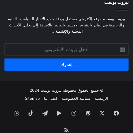
بيروت بوست
بيروت بوست، موقع إلكتروني مستقل يَرصُد جميع الأخبار السياسية، الفنية
والرياضية في لبنان والشرق الاوسط والعالم، بالإضافة إلى تحليل الأحداث
المحلية والإقليمية ...
أدخل
بريدك
الإلكتروني
© جميع الحقوق محفوظة
بيروت بوست
2024
الرئيسية
سياسة الخصوصية
اتصل بنا
Sitemap
فيسبوك
‫X
بينتيريست
انستقرام
‏Google
تيلقرام
‫TikTok
واتساب
Play
ملخص