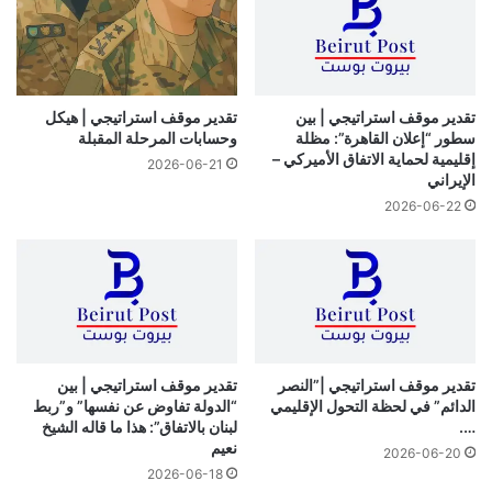
واخراج من تكتل لبنان القوي، مشيرة الى ان ميرنا الشالوحي
ستدرس مبادرة «الحكيم»، رغم انها تتقاطع مع طرح المعارضة
الرئاسي في اكثر من نقطة، خاتمة بان انتخاب رؤساء اللجان النيابية
ومقرريها، سيكون محطة فاصلة بالنسبة للبناني القوي، لتحديد
تقدير موقف استراتيجي | بين
تقدير موقف استراتيجي | هيكل
تحالفاته على ضوء ما ستشهده تلك الانتخابات، ولبيان خطوط
سطور “إعلان القاهرة”: مظلة
وحسابات المرحلة المقبلة
إقليمية لحماية الاتفاق الأميركي –
التحالف البيض من السود.
2026-06-21
الإيراني
2026-06-22
ليس بعيدا، وعشية زيارة مرتقبة للنواب الخارجين من التيار الى
الديمان، استبقهم وفد من «التيار الوطني الحر»، ضم النائبين ندى
البستاني وجورج عطالله ونائبة الرئيس للشؤون السياسية مارتين
نجم كتيلي، والتقى البطريرك مار بشارة بطرس الراعي في مقره
الصيفي في الديمان.
كتلة مسيحية ثالثة
تقدير موقف استراتيجي |”النصر
تقدير موقف استراتيجي | بين
الدائم” في لحظة التحول الإقليمي
“الدولة تفاوض عن نفسها” و”ربط
….
لبنان بالاتفاق”: هذا ما قاله الشيخ
وتشير الأوساط ، إلى أن أحد المطارنة الموارنة. طرح امام زواره
نعيم
2026-06-20
فكرة انشاء تكتل نيابي على غرار ما عرف خلال الحرب بتجمع
2026-06-18