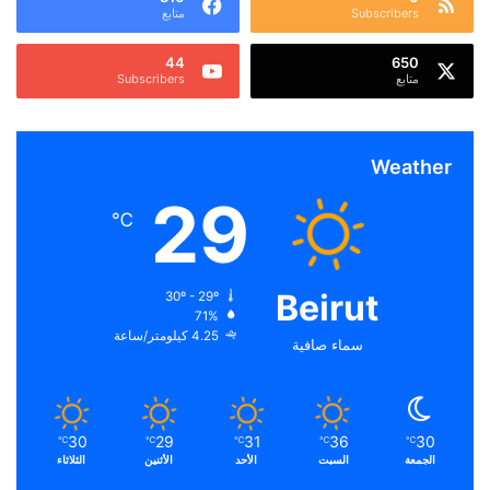
Subscribers
متابع
44
650
متابع
Subscribers
Weather
29
℃
Beirut
30º - 29º
71%
4.25 كيلومتر/ساعة
سماء صافية
30
29
31
36
30
℃
℃
℃
℃
℃
الجمعة
السبت
الأحد
الأثنين
الثلاثاء