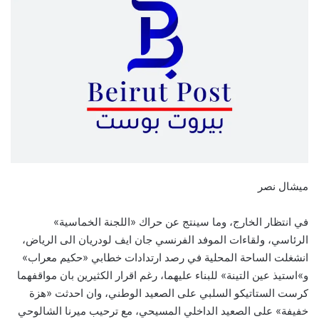
ميشال نصر
في انتظار الخارج، وما سينتج عن حراك «اللجنة الخماسية»
الرئاسي، ولقاءات الموفد الفرنسي جان ايف لودريان الى الرياض،
انشغلت الساحة المحلية في رصد ارتدادات خطابي «حكيم معراب»
و»استيذ عين التينة» للبناء عليهما، رغم اقرار الكثيرين بان مواقفهما
كرست الستاتيكو السلبي على الصعيد الوطني، وان احدثت «هزة
خفيفة» على الصعيد الداخلي المسيحي، مع ترحيب ميرنا الشالوحي