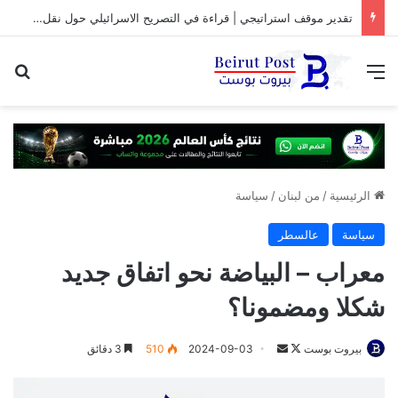
تقدير موقف استراتيجي | قراءة في التصريح الاسرائيلي حول نقل المفاوضات مع لبنان من واشنطن الى روما
القائمة
بح
الرئيسية
/
من لبنان
/
سياسة
سياسة
عالسطر
معراب – البياضة نحو اتفاق جديد
شكلا ومضمونا؟
تابع
أرسل
بيروت بوست
2024-09-03
510
3 دقائق
على
بريدا
X
إلكترونيا