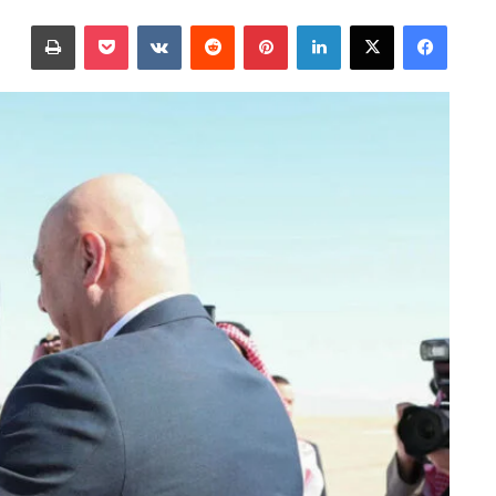
على
بريدا
فيسبوك
‫X
لينكدإن
بينتيريست
‫Pocket
طباعة
X
إلكترونيا