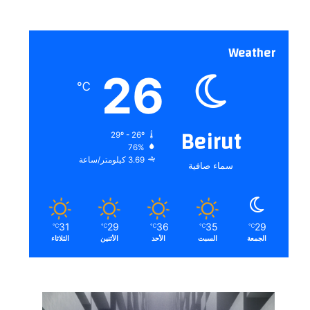
Weather
26
℃
Beirut
29º - 26º
76%
3.69 كيلومتر/ساعة
سماء صافية
31
29
36
35
29
℃
℃
℃
℃
℃
الجمعة
السبت
الأحد
الأثنين
الثلاثاء