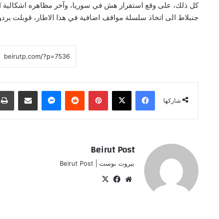
كل ذلك، على وقع استقرار هش في سوريا، وآخر مظاهره اشكالية العل
جنبلاط الى اتخاذ سلسلة مواقف اضافية في هذا الاطار، قوبلت بردو
فيسبوك
‫X
بينتيريست
ماسنجر
مشاركة عبر البريد
شاركها
Beirut Post
بيروت بوست | Beirut Post
موقع
‫X
فيسبوك
الويب