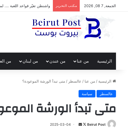
الجمعة, 7 08, 2026
مكتب التحرير
واشنطن تغيّر قواعد اللعبة …. لما
الرئيسية
من عنا
من عندن
من لبنان
من الع
الرئيسية
/
من عنا
/
عالسطر
/
متى تبدأ الورشة الموعودة؟
عالسطر
سياسة
متى تبدأ الورشة الموعو
تابع
أرسل
2025-03-04
Beirut Post