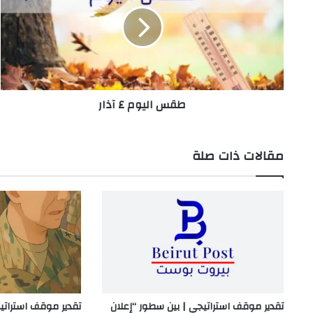
٤
آذار
طقس اليوم ٤ آذار
مقالات ذات صلة
تقدير موقف استراتيجي | بين سطور “إعلان
تقدير موقف استرات