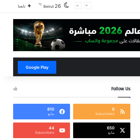
℃
26
تابعنا
Beirut
Google Play
Follow Us
810
0
Subscribers
متابع
44
650
متابع
Subscribers