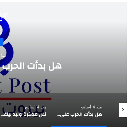
أقرأ
منذ 4 أسابي
هل بدأت الحرب 
منذ 4 أسابيع
منذ 4 أسابيع
تقدير موقف استراتيجي |حزب الله يفتح النار على العهد …. بعبدا طرف
هل بدأت الحرب على وليد جنبلاط؟
نص مذكرة وليد بيك للمجلس المذهبي الدرزي