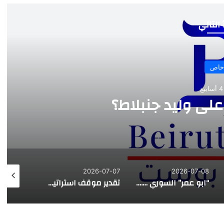
 التالي
خاص
ع
على وليد جنبلاط؟
026-07-03
2026-07-07
2026-07-08
“ابو عمر” السوري …. هذه المرة
تقدير موقف استراتيجي | قراءة في التصريح الاسرائيلي حول نقل المفاوضات مع لبنان من واشنطن الى روما