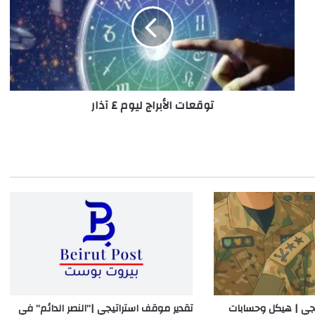
ليوم
٤
آذار
توقعات الأبراج ليوم ٤ آذار
يجي | هيكل وحسابات
تقدير موقف استراتيجي |”النصر الدائم” في