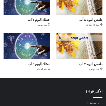
طقس اليوم ٨ آب
حظك اليوم ٧ آب
منذ 13 ساعة
منذ يومين
طقس اليوم ٧ آب
حظك اليوم ٦ آب
منذ يومين
منذ 3 أيام
الأكثر قراءة
2024-09-22