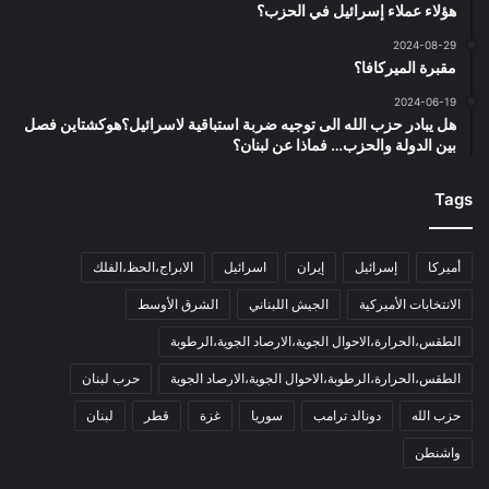
هؤلاء عملاء إسرائيل في الحزب؟
2024-08-29
مقبرة الميركافا؟
2024-06-19
هل يبادر حزب الله الى توجيه ضربة استباقية لاسرائيل؟هوكشتاين فصل
بين الدولة والحزب… فماذا عن لبنان؟
Tags
أميركا
إسرائيل
إيران
اسرائيل
الابراج،الحظ،الفلك
الانتخابات الأميركية
الجيش اللبناني
الشرق الأوسط
الطقس،الحرارة،الاحوال الجوية،الارصاد الجوية،الرطوبة
الطقس،الحرارة،الرطوبة،الاحوال الجوية،الارصاد الجوية
حرب لبنان
حزب الله
دونالد ترامب
سوريا
غزة
قطر
لبنان
واشنطن