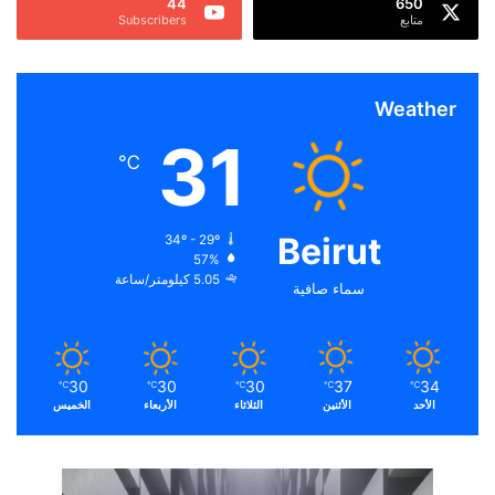
44
650
متابع
Subscribers
Weather
31
℃
Beirut
34º - 29º
57%
5.05 كيلومتر/ساعة
سماء صافية
30
30
30
37
34
℃
℃
℃
℃
℃
الأحد
الأثنين
الثلاثاء
الأربعاء
الخميس