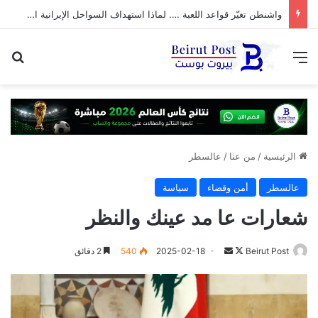
واشنطن تغيّر قواعد اللعبة …. لماذا استهداف السواحل الإيرانية الآن؟
القائمة
بح
الرئيسية
/
من عنا
/
عالسطر
عالسطر
أمن وقضاء
سياسة
شعارات عا مد عينك والنظر
تابع
أرسل
Beirut Post
2025-02-18
540
2 دقائق
على
بريدا
X
إلكترونيا