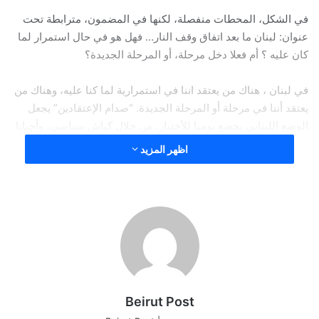
في الشكل، المحطات منفصلة، لكنها في المضمون، مترابطة تحت
عنوان: لبنان ما بعد اتفاق وقف النار… فهل هو في حال استمرار لما
كان عليه ؟ أم فعلا دخل مرحلة، أو المرحلة الجديدة؟
في لبنان ، هناك من يعتقد اننا في استمرارية لما كنا عليه، وهناك من
يعتقد أننا في مرحلة أو المرحلة الجديدة. “صدام الإعتقادين” يجعل
الوضع اللبناني يخضع يوميا للأختبار، من خلال كباش سياسي، وأحيانا
ميداني، مثلما حدث ويحدث على طريق المطار. هذا الواقع ستظهر
اظهر المزيد
أولى نتائجه في البيان الوزاري، فهل سيأتي مضمونه مختلفا عن
البيانات الوزارية منذ اتفاق الدوحة؟
بعد شهر وثمانية أيام على بداية عهد رئاسي جديد، واثني عشر يوما
على تأليف الحكومة، الصورة السياسية تكاد تكون أكثر ضبابية من
عهد الفراغ الرئاسي والحكومة الخارجة على الدستور والميثاق.
فعلى المستوى السيادي، ساعات قليلة وتنقضي المهلة الثانية
Beirut Post
الممدة للانسحاب الاسرائيلي بموجب اتفاق وقف اطلاق النار، وكل