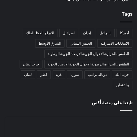
Tags
أميركا
إسرائيل
إيران
اسرائيل
الابراج،الحظ،الفلك
الانتخابات الأميركية
الجيش اللبناني
الشرق الأوسط
الطقس،الحرارة،الاحوال الجوية،الارصاد الجوية،الرطوبة
الطقس،الحرارة،الرطوبة،الاحوال الجوية،الارصاد الجوية
حرب لبنان
حزب الله
دونالد ترامب
سوريا
غزة
قطر
لبنان
واشنطن
تابعنا على منصة أكس