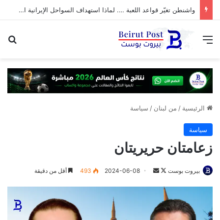
واشنطن تغيّر قواعد اللعبة …. لماذا استهداف السواحل الإيرانية الآن؟
القائمة
بح
الرئيسية
/
من لبنان
/
سياسة
سياسة
زعامتان حريريتان
تابع
أرسل
بيروت بوست
2024-06-08
493
أقل من دقيقة
على
بريدا
X
إلكترونيا