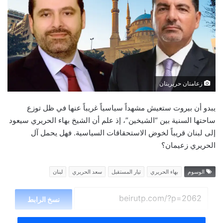
زعامتان حريريتان
يبدو أن بيروت ستعيش مشهداً سياسياً غريباً عنها في ظل توزع
ساحتها السنية بين “الشيخين”، إذ علم أن الشيخ بهاء الحريري سيعود
إلى لبنان قريباً لخوض الاستحقاقات السياسية. فهل يحمل آل
الحريري زعيمان؟
الوسوم
بهاء الحريري
تيار المستقبل
سعد الحريري
لبنان
نسخ الرابط