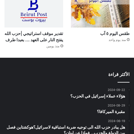
طقس اليوم ٥ آب
تقدير موقف استراتيجي |حزب الله
يفتح النار على العهد …. بعبدا طرف
منذ يوم واحد
منذ يومين
الأكثر قراءة
2024-09-22
هؤلاء عملاء إسرائيل في الحزب؟
2024-08-29
مقبرة الميركافا؟
2024-06-19
هل يبادر حزب الله الى توجيه ضربة استباقية لاسرائيل؟هوكشتاين فصل
بين الدولة والحزب… فماذا عن لبنان؟