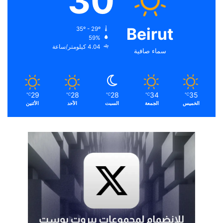
30
Beirut
35º - 29º
59%
4.04 كيلومتر/ساعة
سماء صافية
29
28
28
34
35
℃
℃
℃
℃
℃
الخميس
الجمعة
السبت
الأحد
الأثنين