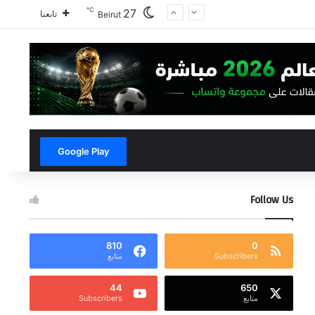
℃
27
تابعنا
Beirut
Google Play
Follow Us
810
0
Subscribers
متابع
44
650
متابع
Subscribers