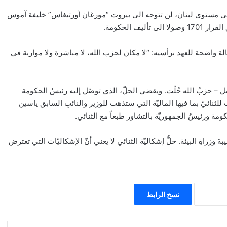
لى مستوى لبنان، لن تتوجه الى بيروت “مورغان أورتيغاس” خليفة آموس
ف الحكومة.
واضحة للعهد برأسيه: “لا مكان لحزب الله، لا مباشرة ولا مواربة في
ل – حزبُ الله حُلّت. ويقضي الحلّ، الذي توصّل إليه رئيسُ الحكومة
لثنائيّ بما فيها الماليّة التي ستذهب للوزير والنائبِ السابق ياسين
مة ورئيسُ الجمهوريّة بالتشاور طبعاً مع الثنائي.
 وزراةِ البيئة. حلُّ إشكاليّة الثنائي لا يعني أنّ الإشكاليّات التي تعترض
نسخ الرابط