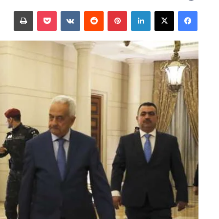
على
بريدا
فيسبوك
‫X
لينكدإن
بينتيريست
‫Pocket
طباعة
X
إلكترونيا