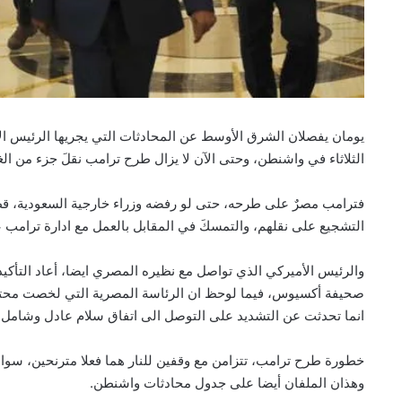
يومان يفصلان الشرق الأوسط عن المحادثات التي يجريها الرئيس الأم
الثلاثاء في واشنطن، وحتى الآن لا يزال طرح ترامب نقلَ جزء من الغزّ
فترامب مصرٌ على طرحه، حتى لو رفضه وزراء خارجية السعودية، قطر
التشجيع على نقلهم، والتمسكَ في المقابل بالعمل مع ادارة ترامب ع
والرئيس الأميركي الذي تواصل مع نظيره المصري ايضا، أعاد التأكي
صحيفة أكسيوس، فيما لوحظ ان الرئاسة المصرية التي لخصت محتوى
انما تحدثت عن التشديد على التوصل الى اتفاق سلام عادل وشامل.
خطورة طرح ترامب، تتزامن مع وقفين للنار هما فعلا مترنحين، سواء
وهذان الملفان أيضا على جدول محادثات واشنطن.