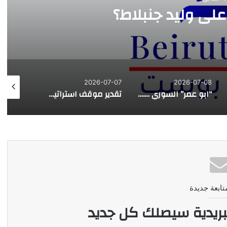
على وليد جنبلاط؟
026-07-03
2026-07-07
2026-07-08
“ابو عمر” السوري …. هذه المرة
تقدير موقف استراتيجي | قراءة في التصريح الاسرائيلي حول نقل المفاوضات مع لبنان من واشنطن الى روما
تابعة جديدة
بريدية سيصلك كل جديد