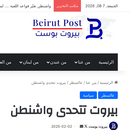
الجمعة, 7 08, 2026
مكتب التحرير
واشنطن تغيّر قواعد اللعبة …. لما
الرئيسية
من عنا
من عندن
من لبنان
من الع
الرئيسية
/
من عنا
/
عالسطر
/
بيروت تتحدى واشنطن
عالسطر
سياسة
بيروت تتحدى واشنطن
تابع
أرسل
بيروت بوست
2025-02-02