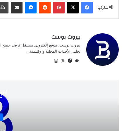
فيسبوك
‫X
بينتيريست
ماسنجر
مشاركة عبر البريد
شاركها
بيروت بوست
بيروت بوست، موقع إلكتروني مستقل يَرصُد جميع الأخ
تحليل الأحداث المحلية والإقليمية...
موقع
‫X
فيسبوك
انستقرام
الويب
أقرأ
منذ 4 أسابي