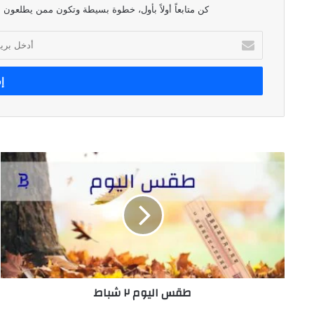
كن متابعاً أولاً بأول، خطوة بسيطة وتكون ممن يطلعون ع
أدخل
بريدك
الإلكتروني
طقس
اليوم
٢
شباط
طقس اليوم ٢ شباط