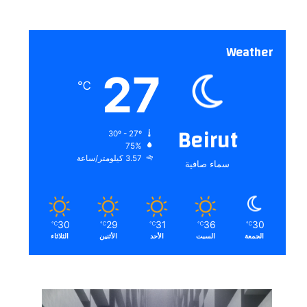
Weather
27
℃
Beirut
30º - 27º
75%
3.57 كيلومتر/ساعة
سماء صافية
30
29
31
36
30
℃
℃
℃
℃
℃
الجمعة
السبت
الأحد
الأثنين
الثلاثاء