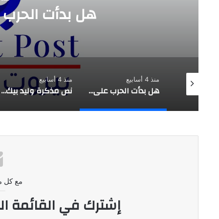
هل بدأت الحرب 
منذ 4 أسابيع
منذ 4 أسابيع
تقدير موقف استراتيجي |حزب الله يفتح النار على العهد …. بعبدا طرف
هل بدأت الحرب على وليد جنبلاط؟
نص مذكرة وليد بيك للمجلس المذهبي الدرزي
مع كل م
إشترك في القائمة ال