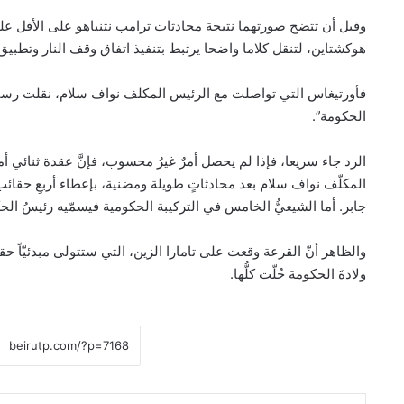
وقبل أن تتضح صورتهما نتيجة محادثات ترامب نتنياهو على الأقل ع
هوكشتاين، لتنقل كلاما واضحا يرتبط بتنفيذ اتفاق وقف النار وتطبيق القرار 1701 وصولا الى تألي
فأورتيغاس التي تواصلت مع الرئيس المكلف نواف سلام، نقلت رسالة 
الحكومة”.
الرد جاء سريعا، فإذا لم يحصل أمرٌ غيرُ محسوب، فإنَّ عقدة ثنائي أم
المكلّف نواف سلام بعد محادثاتٍ طويلة ومضنية، بإعطاء أربعِ حقائب ل
جابر. أما الشيعيُّ الخامس في التركيبة الحكومية فيسمّيه رئيسُ الحكو
والظاهر أنّ القرعة وقعت على تامارا الزين، التي ستتولى مبدئيّاً حقيبةَ
ولادةَ الحكومة حُلّت كلُّها.