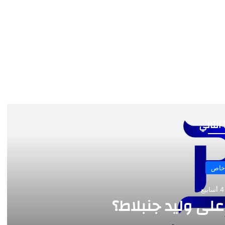
 التالي
خاص
منذ 4 أسابيع
ص مذكرة وليد بيك للمجلس المذهب