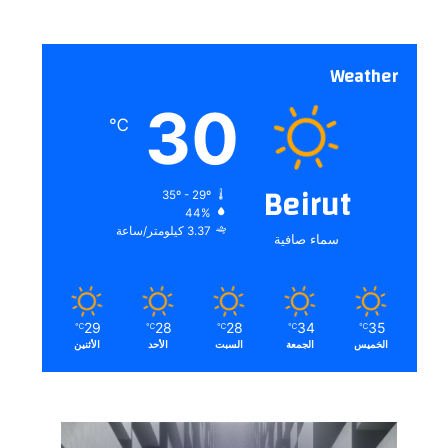
Weather
30
℃
Beirut
35º - 29º
44%
3.37 كيلومتر/ساعة
سماء صافية
29
28
28
34
35
℃
℃
℃
℃
℃
الخميس
الجمعة
السبت
الأحد
الأثنين