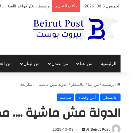
الخميس, 6 08, 2026
مكتب التحرير
واشنطن تغيّر قواعد اللعبة …. ل
الرئيسية
من عنا
من عندن
من لبنان
من الع
الرئيسية
/
من عنا
/
عالسطر
/
الدولة مش ماشية …. مكربجة
عالسطر
أمن وقضاء
سياسة
الدولة مش ماشية …. مك
تابع
أرسل
2025-10-03
Beirut Post