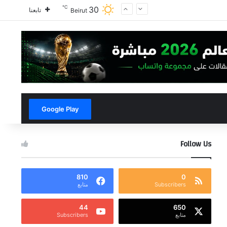
℃
30
تابعنا
Beirut
Google Play
Follow Us
810
0
Subscribers
متابع
44
650
متابع
Subscribers