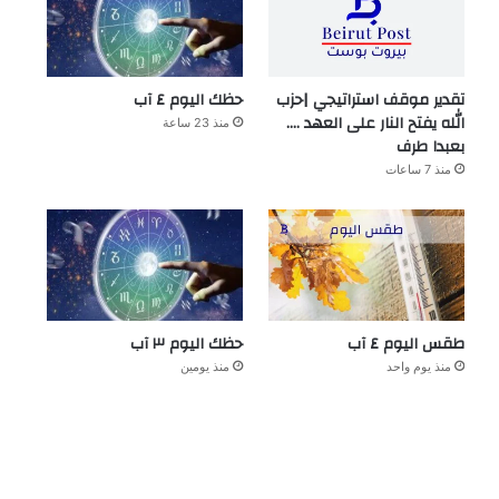
تقدير موقف استراتيجي |حزب
حظك اليوم ٤ آب
الله يفتح النار على العهد ….
منذ 23 ساعة
بعبدا طرف
منذ 7 ساعات
طقس اليوم ٤ آب
حظك اليوم ٣ آب
منذ يوم واحد
منذ يومين