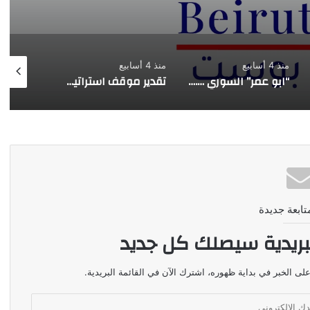
منذ 4 أسابيع
2026-07-03
0
“ابو عمر” السوري …. هذه المرة
تقدير موقف استراتيجي | قراءة في التصريح الاسرائيلي حول نقل المفاوضات مع لبنان من واشنطن الى روما
تقدير موقف استراتيجي |من “المجلس الأعلى” إلى “اللجنة العليا” …. بين الوصاية والشراكة
تابعة جديدة
بريدية سيصلك كل جديد
لى الخبر في بداية ظهوره، اشترك الآن في القائمة البريدية.