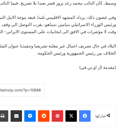
وسيط، كان النائب محمد رعد يزور قصر بعبدا بلا تصريح، فيما النا
وفي غضون ذلك، يزداد المشهد الاقليمي تلبدا. فبعد موجة الامل التي
ورئيس الوزراء الاسرائيلي بنيامين نتنياهو، بقرب التوصل الى وقف لا
وقت لا مؤشرات في الافق الى ايجابيات على المستوى الايراني- ال
البلاد في حال تصريف اعمال غير معلنة تشريعيا وتنفيذيا عنوان الشلل
الخلاف بين رئيس الجمهورية ورئيس الحكومة.
(مقدمة ال او.تي.في)
فيسبوك
‫X
بينتيريست
ماسنجر
مشاركة عبر البريد
شاركها