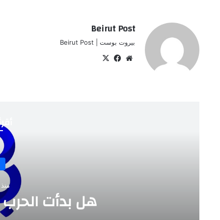
Beirut Post
بيروت بوست | Beirut Post
موقع
‫X
فيسبوك
الويب
أقرأ
جنبلاط؟
ن