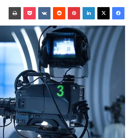
على
بريدا
فيسبوك
‫X
لينكدإن
بينتيريست
‫Pocket
طباعة
X
إلكترونيا