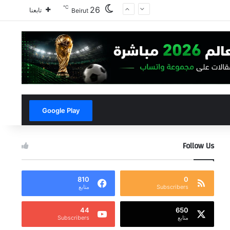
℃
26
تابعنا
Beirut
Google Play
Follow Us
810
0
Subscribers
متابع
44
650
متابع
Subscribers