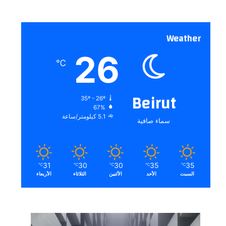
Weather
26
℃
Beirut
35º - 26º
67%
5.1 كيلومتر/ساعة
سماء صافية
31
30
30
35
35
℃
℃
℃
℃
℃
السبت
الأحد
الأثنين
الثلاثاء
الأربعاء