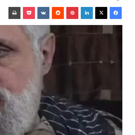
على
بريدا
فيسبوك
‫X
لينكدإن
بينتيريست
‫Pocket
طباعة
X
إلكترونيا