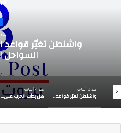
أقرأ
منذ 3 أسابي
واشنطن تغيّر قواعد ا
السواحل الإ
منذ 3 أسابيع
منذ 4 أسابيع
تقدير موقف استراتيجي |حزب الله يفتح النار على العهد …. بعبدا طرف
واشنطن تغيّر قواعد اللعبة …. لماذا استهداف السواحل الإيرانية الآن؟
هل بدأت الحرب على وليد جنبلاط؟