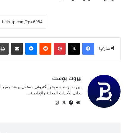
فيسبوك
‫X
بينتيريست
ماسنجر
مشاركة عبر البريد
شاركها
بيروت بوست
بيروت بوست، موقع إلكتروني مستقل يَرصُد جميع الأخ
تحليل الأحداث المحلية والإقليمية...
موقع
‫X
فيسبوك
انستقرام
الويب