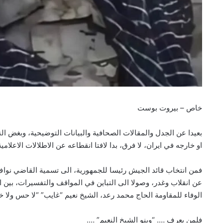
خاص – بيروت بوست
بعيدا عن الجدل والمقالات الصحافية والبيانات التوضيحية، وبغض 
او خارجه في ايران، لا فرق، بدا لافتا انقطاعه عن الاطلالات الاعلامي
فمن انتخاب قائد الجيش رئيسا للجمهورية، الى تسمية القاضي نواف 
عن انقلاب وغدر، وصولا الى التباين في المواقف والتفسيرات، بي
الوفاء للمقاومة الحاج محمد رعد، الشيخ نعيم “غايب” “لا حس ولا خب
فلمن يعرف …. “وينو الشيخ النعيم” ….