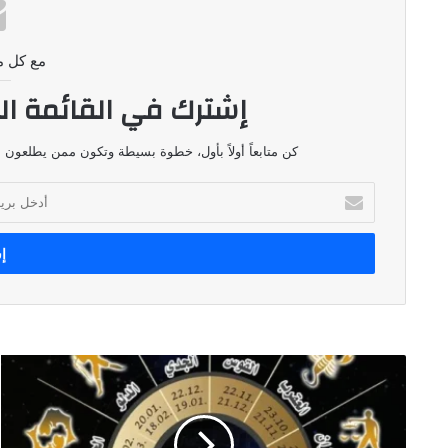
مع كل م
إشترك في القائمة ال
كن متابعاً أولاً بأول، خطوة بسيطة وتكون ممن يطلعون ع
أدخل
بريدك
الإلكتروني
توقعات
الأبراج
ليوم
١٨
كانون