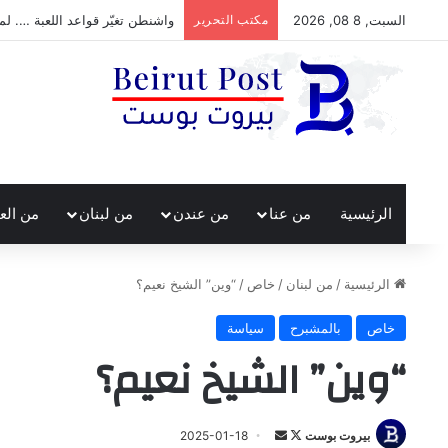
السبت, 8 08, 2026
مكتب التحرير
واشنطن تغيّر قواعد اللعبة …. لم
الرئيسية
من عنا
من عندن
من لبنان
من الع
الرئيسية
/
من لبنان
/
خاص
/
“وين” الشيخ نعيم؟
خاص
بالمشبرح
سياسة
“وين” الشيخ نعيم؟
تابع
أرسل
بيروت بوست
2025-01-18