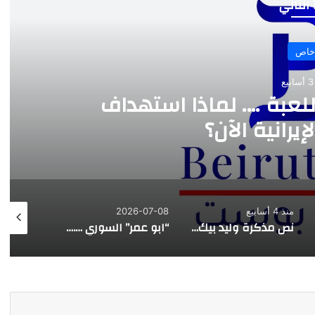
 التالي
خاص
ع
للعبة …. لماذا استهداف
يرانية الآن؟
منذ 4 أسابيع
2026-07-08
026-07-07
نص مذكرة وليد بيك للمجلس المذهبي الدرزي
“ابو عمر” السوري …. هذه المرة