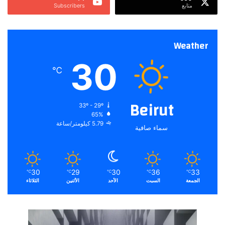
متابع
Subscribers
Weather
30
℃
Beirut
33º - 29º
65%
5.79 كيلومتر/ساعة
سماء صافية
30
29
30
36
33
℃
℃
℃
℃
℃
الجمعة
السبت
الأحد
الأثنين
الثلاثاء