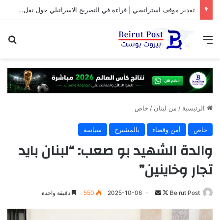
تقدير موقف استراتيجي | قراءة في التصريح الاسرائيلي حول نقل المفاوضات مع لبنان من واشنطن الى روما
القائمة
بح
الرئيسية
/
من لبنان
/
خاص
خاص
أمن وقضاء
بالمشبرح
سياسة
والدة الشهيد بو صعب: “لبنان بايد
تجار وخاينين”
تابع
أرسل
Beirut Post
2025-10-06
550
دقيقة واحدة
على
بريدا
X
إلكترونيا