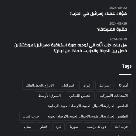
2024-09-22
هؤلاء عملاء إسرائيل في الحزب؟
2024-08-29
مقبرة الميركافا؟
2024-06-19
هل يبادر حزب الله الى توجيه ضربة استباقية لاسرائيل؟هوكشتاين
فصل بين الدولة والحزب… فماذا عن لبنان؟
Tags
أميركا
إسرائيل
إيران
اسرائيل
الابراج،الحظ،الفلك
الانتخابات الأميركية
الجيش اللبناني
الشرق الأوسط
الطقس،الحرارة،الاحوال الجوية،الارصاد الجوية،الرطوبة
الطقس،الحرارة،الرطوبة،الاحوال الجوية،الارصاد الجوية
حرب لبنان
حزب الله
دونالد ترامب
سوريا
غزة
قطر
لبنان