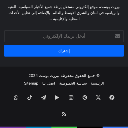
بيروت بوست، موقع إلكتروني مستقل يَرصُد جميع الأخبار السياسية، الفنية
والرياضية في لبنان والشرق الاوسط والعالم، بالإضافة إلى تحليل الأحداث
المحلية والإقليمية ...
أدخل
بريدك
الإلكتروني
© جميع الحقوق محفوظة
بيروت بوست
2024
الرئيسية
سياسة الخصوصية
اتصل بنا
Sitemap
فيسبوك
‫X
بينتيريست
انستقرام
‏Google
تيلقرام
‫TikTok
واتساب
Play
ملخص
الموقع