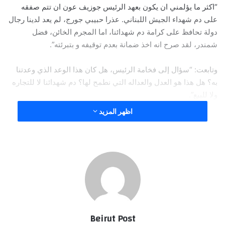
“اكثر ما يؤلمني ان يكون بعهد الرئيس جوزيف عون ان تتم صفقه
على دم شهداء الجيش اللبناني. عذرا حبيبي جورج، لم يعد لدينا رجال
دولة تحافظ على كرامة دم شهدائنا، اما المجرم الخائن، فضل
شمندر، لقد صرح انه اخذ ضمانة بعدم توقيفه و بتبرئته”.
وتابعت: “سؤال إلى فخامة الرئيس، هل كان هذا الوعد الذي وعدتنا
به؟ هل هذا هو العدل والعداله التي نطمح لها؟ دم شهدائنا لا للتجاره
ولا للبيع”.
اظهر المزيد
وقالت: “أتوجه إلى عناصر الجيش الباسل ان لا يضحي بنفسه كرمال
شعاره شرف تضحيه ووفاء. لأننا خسرنا معنى هذا كله”.
وختمت: “الف تحيه لروحك حبيبي جورج لن ننسى بطولاتك ووفائك
للمؤسسه العسكريه. بؤس هذا الزمن الذي يكرم فيه المجرم ويحاكم
الابطال. ضيعان الشباب وضيعان لبنان يكون بأيادي تجار
وخائنين.العداله عند الله المجد والخلود للشهداء الأبطال”.
Beirut Post
فتحية لروح جورج وكل رفاقه، من قبله، معه، وبعده …. هي قصة