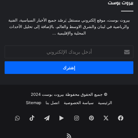
بيروت بوست
بيروت بوست، موقع إلكتروني مستقل يَرصُد جميع الأخبار السياسية، الفنية
والرياضية في لبنان والشرق الاوسط والعالم، بالإضافة إلى تحليل الأحداث
المحلية والإقليمية ...
أدخل
بريدك
الإلكتروني
© جميع الحقوق محفوظة
بيروت بوست
2024
الرئيسية
سياسة الخصوصية
اتصل بنا
Sitemap
فيسبوك
‫X
بينتيريست
انستقرام
‏Google
تيلقرام
‫TikTok
واتساب
Play
ملخص