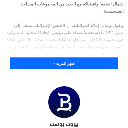
شمال الضفة٬ واشتباكه مع العديد من المجموعات المسلحة
الفلسطينية.
وتقول وسائل إعلام اسرائيلية، إن الجيش الإسرائيلي يسعى إلى
تدمير “آلاف الأسلحة والقضاء على رؤوس الخلايا المحلية المتمركزة
في مخيمات اللاجئين من أجل إحباط الهجمات ضده”. لكن في الوقت
نفسه، يسعى ممثلو اليمين المتطرف، برئاسة الوزيرين إيتمار بن
غفير وبتسلئيل سموتريتش، الذين يعتمدون على “ميليشيات مارقة”
من المستوطنين مسلحين، إلى خلق حقائق جديدة على الأرض من
اظهر المزيد
شأنها أن “تقوض الحرب ضد الخلايا المسلحة”.
تصعيد استثنائي وخطير
يرى الكاتب في صحيفة هآرتس٬ تسفي باريل، إن العمليات الأخيرة
في الضفة وخصيصاً في جنوبها إلى تقييم إسرائيلي مفاده أن هناك
تصعيد استثنائي وخطير في أسلوب عمل المجموعات المسلحة في
الضفة الغربية. ولكن بعيداً عن الجوانب التكتيكية لهذا الأسلوب من
بيروت بوست
العمل، والتي تذكرنا بأيام الانتفاضة الثانية القاتلة، فإنه من المبكر