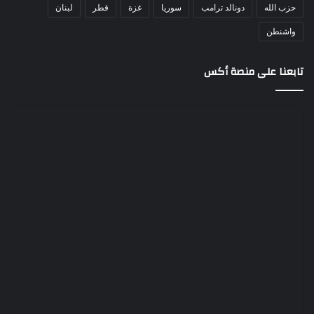
حزب الله
دونالد ترامب
سوريا
غزة
قطر
لبنان
واشنطن
تابعنا على منصة أكس