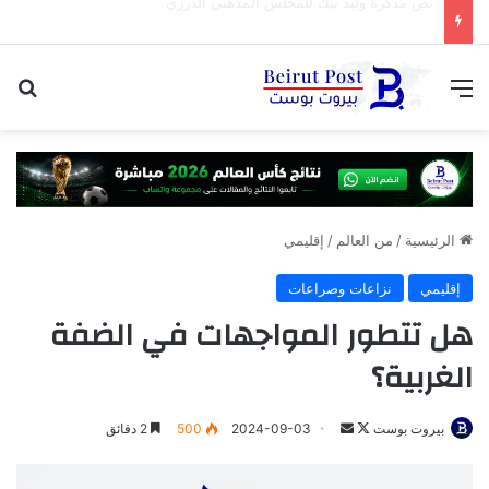
“ابو عمر” السوري …. هذه المرة
القائمة
بح
الرئيسية
/
من العالم
/
إقليمي
إقليمي
نزاعات وصراعات
هل تتطور المواجهات في الضفة
الغربية؟
تابع
أرسل
بيروت بوست
2024-09-03
500
2 دقائق
على
بريدا
X
إلكترونيا