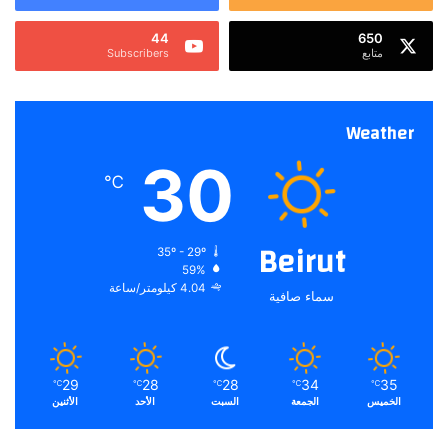
44
650
متابع
Subscribers
Weather
30
℃
Beirut
35º - 29º
59%
4.04 كيلومتر/ساعة
سماء صافية
29
28
28
34
35
℃
℃
℃
℃
℃
الخميس
الجمعة
السبت
الأحد
الأثنين