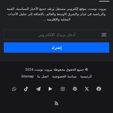
بيروت بوست، موقع إلكتروني مستقل يَرصُد جميع الأخبار السياسية، الفنية
والرياضية في لبنان والشرق الاوسط والعالم، بالإضافة إلى تحليل الأحداث
المحلية والإقليمية ...
أدخل
بريدك
الإلكتروني
© جميع الحقوق محفوظة
بيروت بوست
2024
الرئيسية
سياسة الخصوصية
اتصل بنا
Sitemap
فيسبوك
‫X
بينتيريست
انستقرام
‏Google
تيلقرام
‫TikTok
واتساب
Play
ملخص