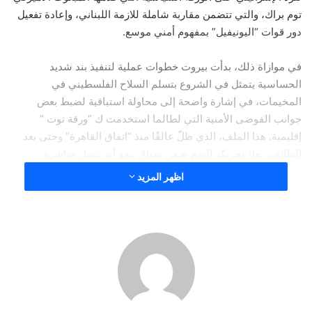
توم براك، والتي تتضمن مقاربة شاملة للازمة اللبناني، وإعادة تفعيل
دور قوات “اليونيفيل” بمفهوم أمني موسع.
في موازاة ذلك، بدأت بيروت خطوات عملية لتنفيذ بند شديد
الحساسية يتمثل في الشروع بتسلم السلاح الفلسطيني في
المخيمات، في إشارة واضحة إلى محاولة استباقية لضبط بعض
جوانب الفوضى الأمنية التي لطالما استخدمت ك “ورقة توت ”
إقليمية. هذا الملف، الذي ظلّ عالقًا منذ “اتفاق القاهرة” وحتى بعد
الطائف، يعاد تحريكه اليوم ضمن سياق يبدو أنه يتصل مباشرة
بمحاولة الدولة اللبنانية إظهار الجدية أمام المجتمع الدولي، وربما
اظهر المزيد
تقديم “مؤشرات حسن نية” في إطار تفاهمات غير معلنة، تتقاطع مع
مضمون ورقة واشنطن.
هذا التداخل بين الانتظار السياسي للرد الإسرائيلي، والخطوات
التنفيذية اللبنانية تجاه ملف السلاح الفلسطيني، لا يعكس مجرد
صدفة زمنية، بل يؤشر إلى أن لبنان قد دخل عمليًا في مرحلة انتقالية
حساسة، تُختبر فيها قدرته على الموازنة بين الضغوط الخارجية
وتعقيدات الداخل، وبين ضرورات السيادة ومتطلبات التهدئة