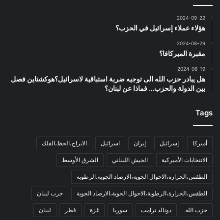
2024-09-22
هؤلاء عملاء إسرائيل في الحزب؟
2024-08-29
مقبرة الميركافا؟
2024-06-19
هل يبادر حزب الله الى توجيه ضربة استباقية لاسرائيل؟هوكشتاين فصل
بين الدولة والحزب… فماذا عن لبنان؟
Tags
أميركا
إسرائيل
إيران
اسرائيل
الابراج،الحظ،الفلك
الانتخابات الأميركية
الجيش اللبناني
الشرق الأوسط
الطقس،الحرارة،الاحوال الجوية،الارصاد الجوية،الرطوبة
الطقس،الحرارة،الرطوبة،الاحوال الجوية،الارصاد الجوية
حرب لبنان
حزب الله
دونالد ترامب
سوريا
غزة
قطر
لبنان