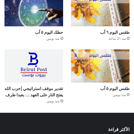
طقس اليوم ٦ آب
حظك اليوم ٥ آب
منذ 21 ساعة
منذ يومين
طقس اليوم ٥ آب
تقدير موقف استراتيجي |حزب الله
يفتح النار على العهد …. بعبدا طرف
منذ يومين
منذ يومين
الأكثر قراءة