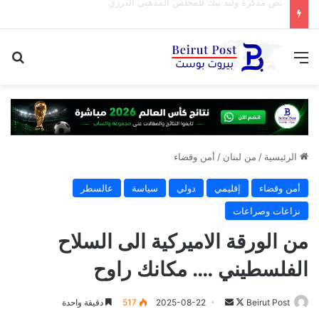
“ابو عمر” السوري …. هذه المرة
القائمة
بح
الرئيسية
/
من لبنان
/
أمن وقضاء
أمن وقضاء
إقليمي
دولي
سياسة
عالسطر
نزاعات وصراعات
من الورقة الاميركية الى السلاح
الفلسطيني …. مكانك راوح
تابع
أرسل
Beirut Post
2025-08-22
517
دقيقة واحدة
على
بريدا