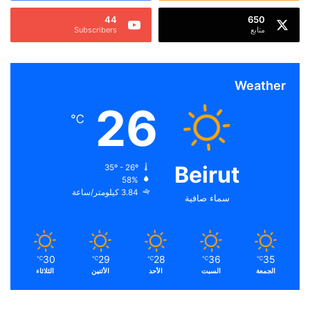
44
650
متابع
Subscribers
Weather
26
℃
Beirut
35º - 26º
58%
3.84 كيلومتر/ساعة
سماء صافية
30
29
28
36
35
℃
℃
℃
℃
℃
الجمعة
السبت
الأحد
الأثنين
الثلاثاء