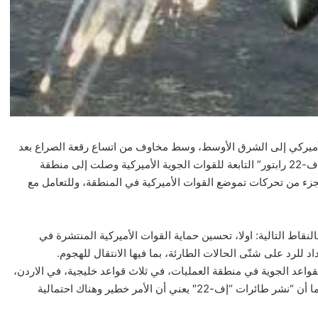
الأميركي إلى الشرق الأوسط، وسط مخاوف من اتساع رقعة الصراع بعد
تهديدات إيران. وقالت القيادة في تغريدة على “إكس” إن مقاتلات “إف-22 رابتور” التابعة للقوات الجوية الأميركية وصلت إلى منطقة
كجزء من تحركات تموضع القوات الأميركية في المنطقة، وللتعامل مع
قاط التالية: اولا، تحسين حماية القوات الأميركية المنتشرة في
داد للرد على شتّى الحالات الطارئة، بما فيها الانتقال للهجوم.
ور” الشبح، توزعت على القواعد الجوية في منطقة العمليات، في ثلاث قواعد خليجية، في الاردن،
كاشفا، ان القيادة الاميركية تدرس نشر سربا منها في اسرائيل، خاتما أن “نشر طائرات “إف-22″ يعني أن الأمر خطير وهناك احتمالية