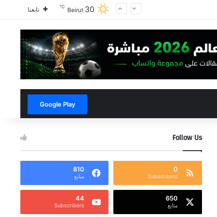
℃
30
تابعنا
Beirut
Google Play
Follow Us
810
0
Subscribers
متابع
44
650
متابع
Subscribers