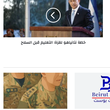
نتانياهو
لغزة:
التعليم
قبل
السلاح
خطة نتانياهو لغزة: التعليم قبل السلاح