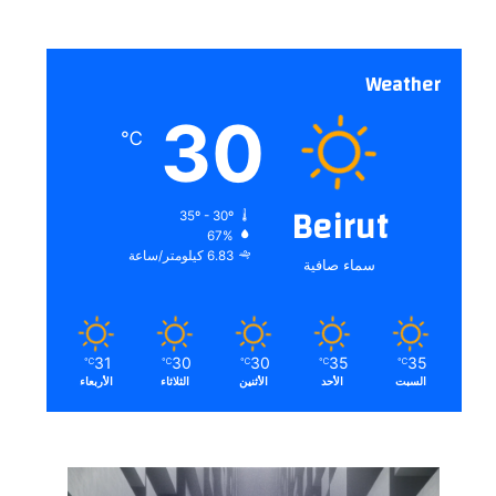
Weather
30
℃
Beirut
35º - 30º
67%
6.83 كيلومتر/ساعة
سماء صافية
31
30
30
35
35
℃
℃
℃
℃
℃
السبت
الأحد
الأثنين
الثلاثاء
الأربعاء