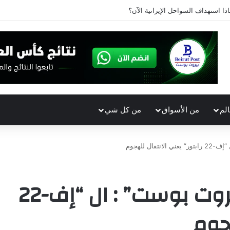
اذا استهداف السواحل الإيرانية الآن؟
الم
من الأسواق
من كل شي
ال للهجوم
مصدر في البنتاغون ل”بيروت بوست” : ال “إف-22
هجوم