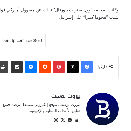
وكانت صحيفة “وول ستريت جورنال” نقلت عن مسؤول أميركي قوله 
شنت “هجوما كبيرا” على إسرائيل.
فيسبوك
‫X
بينتيريست
ماسنجر
مشاركة عبر البريد
شاركها
بيروت بوست
بيروت بوست، موقع إلكتروني مستقل يَرصُد جميع الأخ
تحليل الأحداث المحلية والإقليمية...
موقع
‫X
فيسبوك
انستقرام
الويب