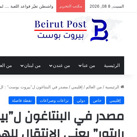
السبت, 8 08, 2026
مكتب التحرير
واشنطن تغيّر قواعد اللعبة …. لم
الرئيسية
من عنا
من عندن
من لبنان
من الع
الرئيسية
/
من العالم
/
إقليمي
/
مصدر في البنتاغون ل”بيروت بوست” : ال “إف-22 رابتور” يعني الانتق
إقليمي
خاص
دولي
نزاعات وصراعات
نقطة فاصلة
رابتور” يعني الانتقال لل