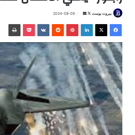
تابع
أرسل
بيروت بوست
2024-08-09
على
بريدا
فيسبوك
‫X
لينكدإن
بينتيريست
‫Pocket
طباعة
X
إلكترونيا