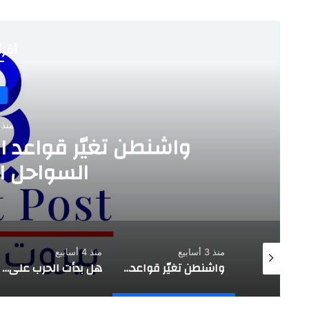
أقرأ
منذ 3 أسابي
واشنطن تغيّر قواعد ا
السواحل الإ
منذ 3 أسابيع
منذ 4 أسابيع
تقدير موقف استراتيجي |حزب الله يفتح النار على العهد …. بعبدا طرف
واشنطن تغيّر قواعد اللعبة …. لماذا استهداف السواحل الإيرانية الآن؟
هل بدأت الحرب على وليد جنبلاط؟