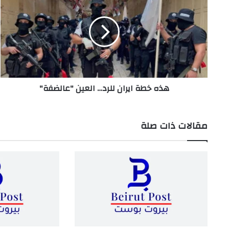
خطة
ايران
للرد…
العين
"عالضفة"
هذه خطة ايران للرد… العين "عالضفة"
مقالات ذات صلة