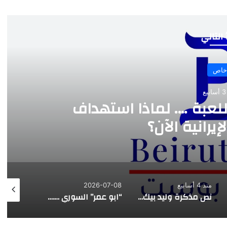
 التالي
خاص
ع
للعبة …. لماذا استهداف
يرانية الآن؟
منذ 4 أسابيع
2026-07-08
026-07-07
نص مذكرة وليد بيك للمجلس المذهبي الدرزي
“ابو عمر” السوري …. هذه المرة