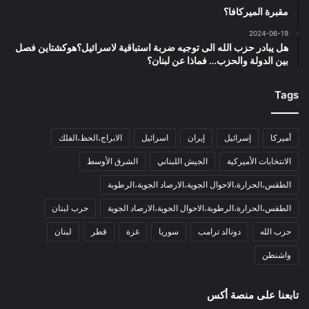
مقبرة الميركافا؟
2024-06-19
هل يبادر حزب الله الى توجيه ضربة استباقية لاسرائيل؟هوكشتاين فصل
بين الدولة والحزب… فماذا عن لبنان؟
Tags
أميركا
إسرائيل
إيران
اسرائيل
الابراج،الحظ،الفلك
الانتخابات الأميركية
الجيش اللبناني
الشرق الأوسط
الطقس،الحرارة،الاحوال الجوية،الارصاد الجوية،الرطوبة
الطقس،الحرارة،الرطوبة،الاحوال الجوية،الارصاد الجوية
حرب لبنان
حزب الله
دونالد ترامب
سوريا
غزة
قطر
لبنان
واشنطن
تابعنا على منصة أكس