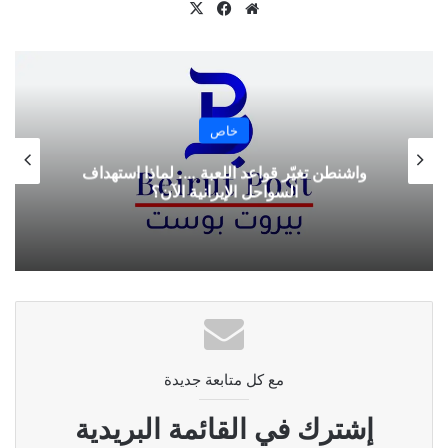
موقع
‫X
فيسبوك
الويب
خاص
واشنطن تغيّر قواعد اللعبة …. لماذا استهداف
السواحل الإيرانية الآن؟
مع كل متابعة جديدة
إشترك في القائمة البريدية