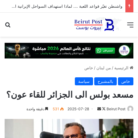
واشنطن تغيّر قواعد اللعبة …. لماذا استهداف السواحل الإيرانية الآن؟
القائمة
بح
الرئيسية
/
من لبنان
/
خاص
خاص
بالمشبرح
سياسة
مسعد بولس الى الجزائر للقاء عون؟
تابع
أرسل
Beirut Post
2025-07-28
531
دقيقة واحدة
على
بريدا
X
إلكترونيا