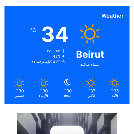
Weather
34
℃
Beirut
35º - 30º
49%
4.89 كيلومتر/ساعة
سماء صافية
30
30
30
37
35
℃
℃
℃
℃
℃
الأحد
الأثنين
الثلاثاء
الأربعاء
الخميس