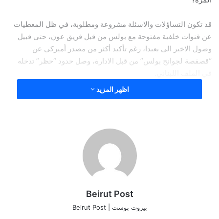
قد تكون التساؤلات والاسئلة مشروعة ومطلوبة، في ظل المعطيات
عن قنوات خلفية مفتوحة مع بولس من قبل فريق عون، حتى قبيل
وصول الاخير الى بعبدا، رغم تأكيد أكثر من مصدر أميركي عن
“قصقصة لجوانح بولس” من قبل الادارة، وصل حدود “حظر” تدخله
في الملف اللبناني.
اظهر المزيد
اشارة الى ان تغريدة براك قبل ساعات تحمل بين طيات كلماتها
وسطورها بعضا من جدول اعما لقاء بولس – عون، في حال حصل ….
نسخ الرابط
Beirut Post
بيروت بوست | Beirut Post