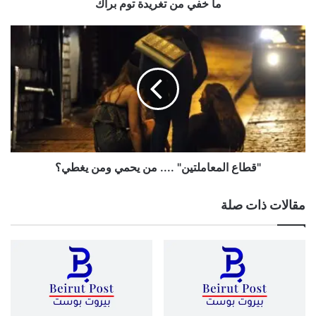
ما خفي من تغريدة توم براك
"قطاع
المعاملتين"
....
من
يحمي
ومن
يغطي؟
"قطاع المعاملتين" .... من يحمي ومن يغطي؟
مقالات ذات صلة