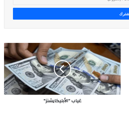
غياب
"الأبليكايشنز"
غياب "الأبليكايشنز"