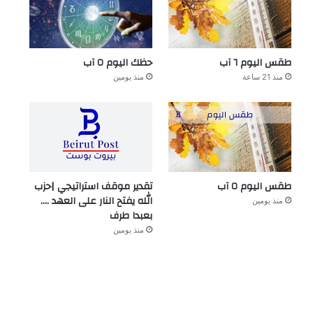
طقس اليوم ٦ آب
حظك اليوم ٥ آب
منذ 21 ساعة
منذ يومين
طقس اليوم ٥ آب
تقدير موقف استراتيجي |حزب
الله يفتح النار على العهد ….
منذ يومين
بعبدا طرف
منذ يومين
خاص
منذ 4 أسابيع
هل بدأت الحرب على وليد جنبلا