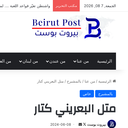
الجمعة, 7 08, 2026
مكتب التحرير
واشنطن تغيّر قواعد اللعبة …. لما
الرئيسية
من عنا
من عندن
من لبنان
من الع
الرئيسية
/
من عنا
/
بالمشبرح
/
متل البعريني كتار
بالمشبرح
خاص
متل البعريني كتار
تابع
أرسل
بيروت بوست
2024-06-08