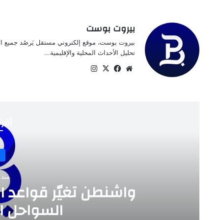
بيروت بوست
بيروت بوست، موقع إلكتروني مستقل يَرصُد جميع الأخ
تحليل الأحداث المحلية والإقليمية...
موقع
‫X
فيسبوك
انستقرام
الويب
أقرأ
خاص
منذ 3 أسابيع
واشنطن تغيّر قواعد اللعبة …. ل
السواحل الإيرانية الآ