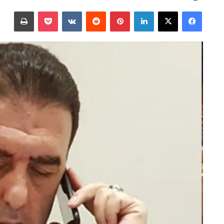
على
بريدا
فيسبوك
‫X
لينكدإن
بينتيريست
‫Pocket
طباعة
X
إلكترونيا