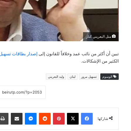
متل البعريني كتار
تبين أن أكثر من نائب عمد وخلافاً للقانون إلى
إصدار بطاقات تسهيل
الكثير من الإشكالات.
الوسوم
تسهيل مرور
لبنان
وليد البعريني
فيسبوك
‫X
بينتيريست
ماسنجر
مشاركة عبر البريد
شاركها