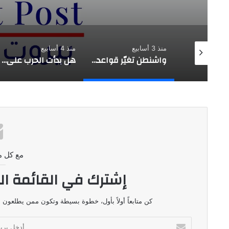
منذ 3 أسابيع
منذ 4 أسابيع
تقدير موقف استراتيجي |حزب الله يفتح النار على العهد …. بعبدا طرف
واشنطن تغيّر قواعد اللعبة …. لماذا استهداف السواحل الإيرانية الآن؟
هل بدأت الحرب على وليد جنبلاط؟
مع كل م
إشترك في القائمة ال
كن متابعاً أولاً بأول، خطوة بسيطة وتكون ممن يطلعون ع
أدخل