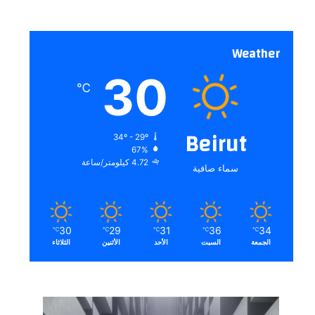
Weather
30
℃
Beirut
34º - 29º
67%
4.72 كيلومتر/ساعة
سماء صافية
30
29
31
36
34
℃
℃
℃
℃
℃
الجمعة
السبت
الأحد
الأثنين
الثلاثاء