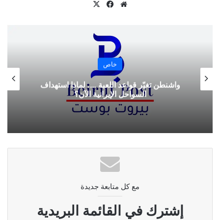
موقع
‫X
فيسبوك
نسخ الرابط
الويب
خاص
واشنطن تغيّر قواعد اللعبة …. لماذا استهداف
السواحل الإيرانية الآن؟
مع كل متابعة جديدة
إشترك في القائمة البريدية