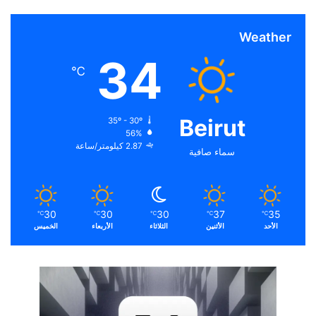
Weather
34
℃
Beirut
35º - 30º
56%
2.87 كيلومتر/ساعة
سماء صافية
30
30
30
37
35
℃
℃
℃
℃
℃
الأحد
الأثنين
الثلاثاء
الأربعاء
الخميس