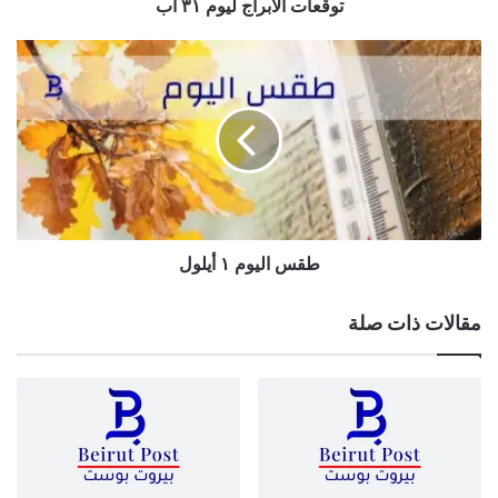
توقعات الابراج ليوم ٣١ آب
طقس
اليوم
١
أيلول
طقس اليوم ١ أيلول
مقالات ذات صلة