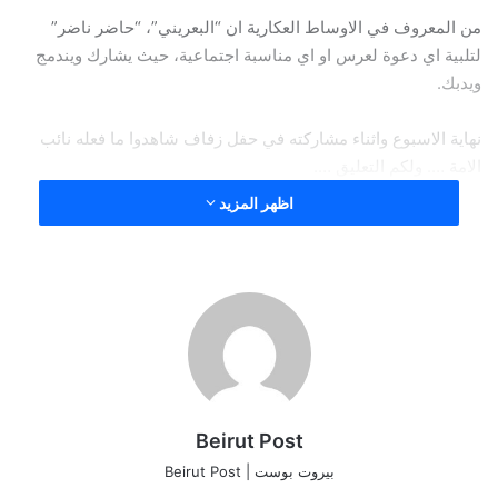
من المعروف في الاوساط العكارية ان “البعريني”، “حاضر ناضر”
لتلبية اي دعوة لعرس او اي مناسبة اجتماعية، حيث يشارك ويندمج
ويدبك.
نهاية الاسبوع واثناء مشاركته في حفل زفاف شاهدوا ما فعله نائب
الامة …. ولكم التعليق ….
اظهر المزيد
Beirut Post
بيروت بوست | Beirut Post