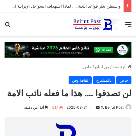
واشنطن تغيّر قواعد اللعبة …. لماذا استهداف السواحل الإيرانية الآن؟
القائمة
بح
الرئيسية
/
من لبنان
/
خاص
خاص
بالمشبرح
ثقافة وفن
لن تصدقوا …. هذا ما فعله نائب الامة
تابع
أرسل
Beirut Post
2025-08-31
617
أقل من دقيقة
على
بريدا
X
إلكترونيا