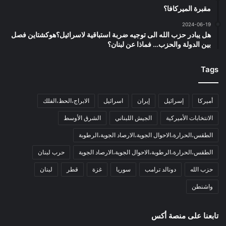
مقبرة الميركافا؟
2024-06-19
هل يبادر حزب الله الى توجيه ضربة استباقية لاسرائيل؟هوكشتاين فصل
بين الدولة والحزب… فماذا عن لبنان؟
Tags
أميركا
إسرائيل
إيران
اسرائيل
الابراج،الحظ،الفلك
الانتخابات الأميركية
الجيش اللبناني
الشرق الأوسط
الطقس،الحرارة،الاحوال الجوية،الارصاد الجوية،الرطوبة
الطقس،الحرارة،الرطوبة،الاحوال الجوية،الارصاد الجوية
حرب لبنان
حزب الله
دونالد ترامب
سوريا
غزة
قطر
لبنان
واشنطن
تابعنا على منصة أكس