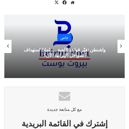
موقع
‫X
فيسبوك
الويب
خاص
واشنطن تغيّر قواعد اللعبة …. لماذا استهداف
السواحل الإيرانية الآن؟
مع كل متابعة جديدة
إشترك في القائمة البريدية