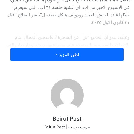
في الاسبوع الاخير من آب، اي عشية جلسة ٣١ آب، التي سيعرض
خلالها قائد الجيش العماد رودولف هيكل خطته ل”حصر السلاح” قبل
٣١ كانون الاول ٢٠٢٥.
وعليه، يبدو ان الجميع “نزل عن الشجرة”، فاسحين المجال امام
الاتصالات السياسية المفتوحة على مصراعيها، داخليا وخارجيا، والتي
يميل الكثيرون الى اعتبار ان “تنفيسة احتقان القرارات الاخيرة”
اظهر المزيد
ستكون مهمة الجيش….
فالى ٣١ آب وانتو بخير، بعد انتهاء عطلة المدراء وصيفية الرؤساء ….
الوسوم
انطوان شقير،محمود مكية،رودولف هيكل،آب
نسخ الرابط
Beirut Post
بيروت بوست | Beirut Post