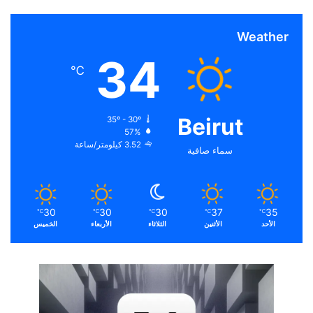
Weather
34
℃
Beirut
35º - 30º
57%
3.52 كيلومتر/ساعة
سماء صافية
30
30
30
37
35
℃
℃
℃
℃
℃
الأحد
الأثنين
الثلاثاء
الأربعاء
الخميس