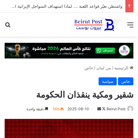
واشنطن تغيّر قواعد اللعبة …. لماذا استهداف السواحل الإيرانية الآن؟
القائمة
بح
الرئيسية
/
من لبنان
/
خاص
خاص
سياسة
شقير ومكية ينقذان الحكومة
تابع
أرسل
Beirut Post
2025-08-10
568
دقيقة واحدة
على
بريدا
X
إلكترونيا