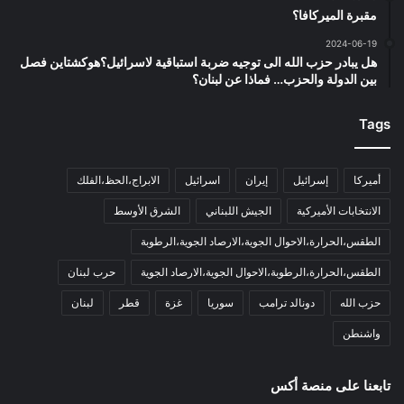
مقبرة الميركافا؟
2024-06-19
هل يبادر حزب الله الى توجيه ضربة استباقية لاسرائيل؟هوكشتاين فصل
بين الدولة والحزب… فماذا عن لبنان؟
Tags
أميركا
إسرائيل
إيران
اسرائيل
الابراج،الحظ،الفلك
الانتخابات الأميركية
الجيش اللبناني
الشرق الأوسط
الطقس،الحرارة،الاحوال الجوية،الارصاد الجوية،الرطوبة
الطقس،الحرارة،الرطوبة،الاحوال الجوية،الارصاد الجوية
حرب لبنان
حزب الله
دونالد ترامب
سوريا
غزة
قطر
لبنان
واشنطن
تابعنا على منصة أكس