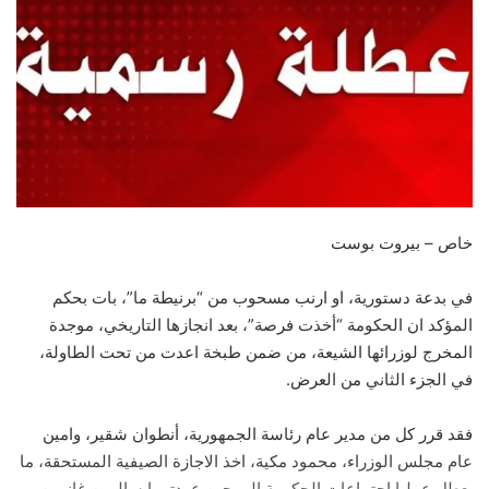
خاص – بيروت بوست
في بدعة دستورية، او ارنب مسحوب من “برنيطة ما”، بات بحكم
المؤكد ان الحكومة “أخذت فرصة”، بعد انجازها التاريخي، موجدة
المخرج لوزرائها الشيعة، من ضمن طبخة اعدت من تحت الطاولة،
في الجزء الثاني من العرض.
فقد قرر كل من مدير عام رئاسة الجمهورية، أنطوان شقير، وامين
عام مجلس الوزراء، محمود مكية، اخذ الاجازة الصيفية المستحقة، ما
يعطل عمليا اجتماعات الحكومة الى حين عودتهما سالمين غانمين،