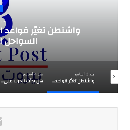
منذ 3 أسابي
واشنطن تغيّر قواعد ا
السواحل الإ
منذ 3 أسابيع
منذ 4 أسابيع
تقدير موقف استراتيجي |حزب الله يفتح النار على العهد …. بعبدا طرف
واشنطن تغيّر قواعد اللعبة …. لماذا استهداف السواحل الإيرانية الآن؟
هل بدأت الحرب على وليد جنبلاط؟