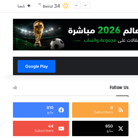
℃
34
تابعنا
Beirut
Google Play
Follow Us
810
0
Subscribers
متابع
44
650
متابع
Subscribers