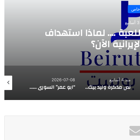
خاص
ع
للعبة …. لماذا استهداف
يرانية الآن؟
منذ 4 أسابيع
2026-07-08
026-07-07
نص مذكرة وليد بيك للمجلس المذهبي الدرزي
“ابو عمر” السوري …. هذه المرة