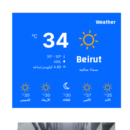
Weather
34
℃
Beirut
35º - 30º
49%
4.89 كيلومتر/ساعة
سماء صافية
30
30
30
37
35
℃
℃
℃
℃
℃
الأحد
الأثنين
الثلاثاء
الأربعاء
الخميس