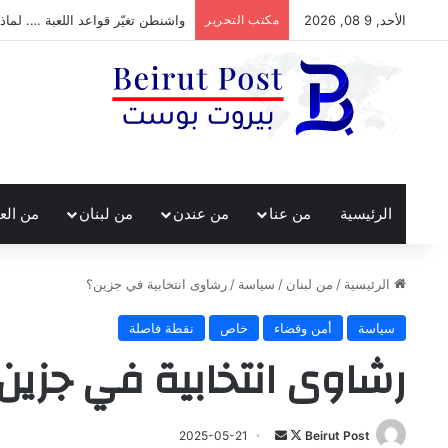
الأحد, 9 08, 2026
مكتب التحرير
واشنطن تغيّر قواعد اللعبة …. لماذ
الرئيسية
من عنا
من عندن
من لبنان
من الع
الرئيسية
/
من لبنان
/
سياسة
/
رشاوى انتخابية في جزين؟
سياسة
أمن وقضاء
خاص
نقطة فاصلة
رشاوى انتخابية في جزين
تابع
أرسل
2025-05-21
Beirut Post