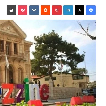
على
بريدا
فيسبوك
‫X
لينكدإن
بينتيريست
‫Pocket
طباعة
X
إلكترونيا