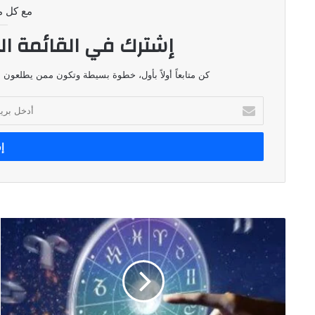
مع كل م
إشترك في القائمة ال
كن متابعاً أولاً بأول، خطوة بسيطة وتكون ممن يطلعون ع
أدخل
بريدك
الإلكتروني
توقعات
الأبراج
ليوم
٢١
أيار