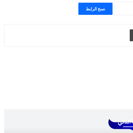
نسخ الرابط
طباعة
 التالي