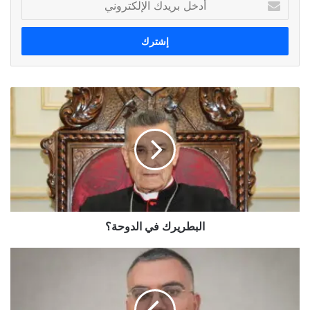
بريدك
الإلكتروني
البطريرك
في
الدوحة؟
البطريرك في الدوحة؟
تغريدة
"غريبة
عجيبة"