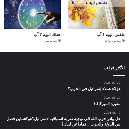
طقس اليوم ٤ آب
حظك اليوم ٣ آب
منذ يوم واحد
منذ يومين
الأكثر قراءة
2024-09-22
هؤلاء عملاء إسرائيل في الحزب؟
2024-08-29
مقبرة الميركافا؟
2024-06-19
هل يبادر حزب الله الى توجيه ضربة استباقية لاسرائيل؟هوكشتاين فصل
بين الدولة والحزب… فماذا عن لبنان؟