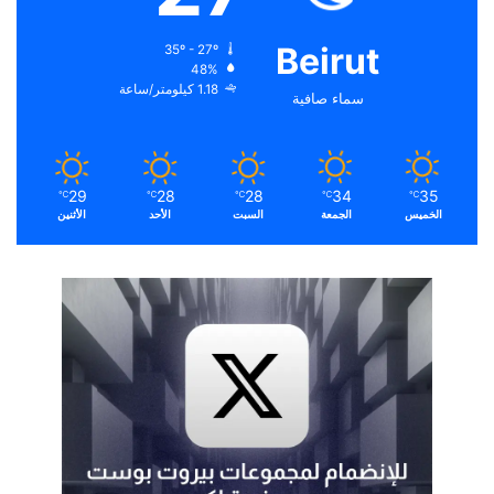
Beirut
35º - 27º
48%
1.18 كيلومتر/ساعة
سماء صافية
29
28
28
34
35
℃
℃
℃
℃
℃
الخميس
الجمعة
السبت
الأحد
الأثنين