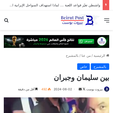
واشنطن تغيّر قواعد اللعبة …. لماذا استهداف السواحل الإيرانية الآن؟
القائمة
بح
الرئيسية
/
من عنا
/
بالمشبرح
بالمشبرح
خاص
بين سليمان وجبران
تابع
أرسل
بيروت بوست
2024-06-02
492
أقل من دقيقة
على
بريدا
X
إلكترونيا