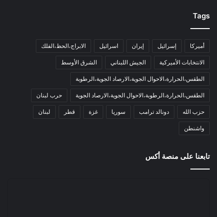
Tags
أميركا
إسرائيل
إيران
اسرائيل
الابراج،الحظ،الفلك
الانتخابات الأميركية
الجيش اللبناني
الشرق الأوسط
الطقس،الحرارة،الاحوال الجوية،الارصاد الجوية،الرطوبة
الطقس،الحرارة،الرطوبة،الاحوال الجوية،الارصاد الجوية
حرب لبنان
حزب الله
دونالد ترامب
سوريا
غزة
قطر
لبنان
واشنطن
تابعنا على منصة أكس