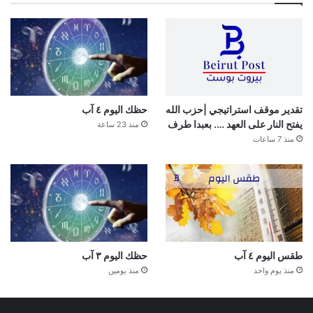
تقدير موقف استراتيجي |حزب الله
حظك اليوم ٤ آب
يفتح النار على العهد …. بعبدا طرف
منذ 23 ساعة
منذ 7 ساعات
طقس اليوم ٤ آب
حظك اليوم ٣ آب
منذ يوم واحد
منذ يومين