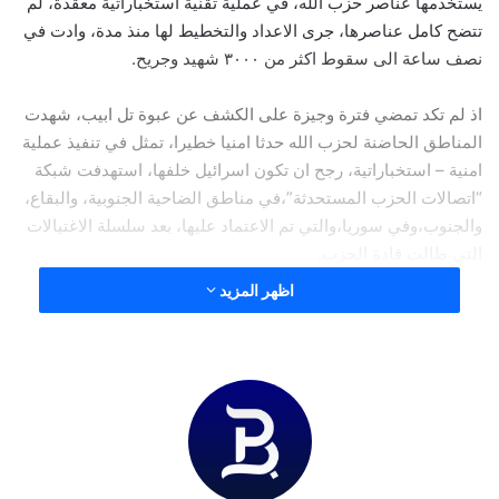
يستخدمها عناصر حزب الله، في عملية تقنية استخباراتية معقدة، لم
تتضح كامل عناصرها، جرى الاعداد والتخطيط لها منذ مدة، وادت في
نصف ساعة الى سقوط اكثر من ٣٠٠٠ شهيد وجريح.
اذ لم تكد تمضي فترة وجيزة على الكشف عن عبوة تل ابيب، شهدت
المناطق الحاضنة لحزب الله حدثا امنيا خطيرا، تمثل في تنفيذ عملية
امنية – استخباراتية، رجح ان تكون اسرائيل خلفها، استهدفت شبكة
“اتصالات الحزب المستحدثة”،في مناطق الضاحية الجنوبية، والبقاع،
والجنوب،وفي سوريا،والتي تم الاعتماد عليها، بعد سلسلة الاغتيالات
التي طالت قادة الحزب.
اظهر المزيد
فبعد اكتشاف اختراق اسرائيل للشبكة السلكية الارضية، زاد حزب الله
من اعتماده على اجهزة ال”pagers” او ال” beeper”، والتي تعمل
“باتجاه واحد”، اي تلقي الرسائل المشفرة دون ارسال، لايصال
الاوامر لمقاتليه، حيث يعتقد ان المخابرات الاسرائيليةنجحت في
الوصول الى الدائرة الضيقة المكلفة ادارة عملية التواصل تلك وصولا
الى تنفيذ عمليتها الضخمة.