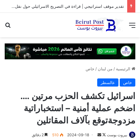
تقدير موقف استراتيجي | قراءة في التصريح الاسرائيلي حول نقل المفاوضات مع لبنان من واشنطن الى روما
القائمة
بح
الرئيسية
/
من لبنان
/
خاص
خاص
عالسطر
اسرائيل تكشف الحزب مرتين ….
اضخم عملية أمنية – استخباراتية
مزدوجةتوقع بآلاف المقاتلين
تابع
أرسل
بيروت بوست
2024-09-18
510
2 دقائق