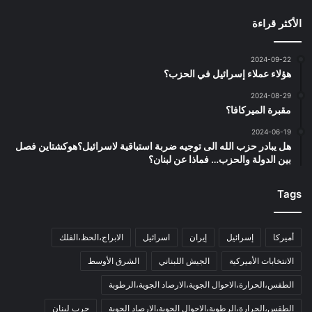
الأكثر قراءة
2024-09-22
هؤلاء عملاء إسرائيل في الحزب؟
2024-08-29
مقبرة الميركافا؟
2024-06-19
هل يبادر حزب الله الى توجيه ضربة استباقية لاسرائيل؟هوكشتاين فصل
بين الدولة والحزب… فماذا عن لبنان؟
Tags
أميركا
إسرائيل
إيران
اسرائيل
الابراج،الحظ،الفلك
الانتخابات الأميركية
الجيش اللبناني
الشرق الأوسط
الطقس،الحرارة،الاحوال الجوية،الارصاد الجوية،الرطوبة
الطقس،الحرارة،الرطوبة،الاحوال الجوية،الارصاد الجوية
حرب لبنان