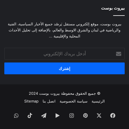
بيروت بوست
بيروت بوست، موقع إلكتروني مستقل يَرصُد جميع الأخبار السياسية، الفنية
والرياضية في لبنان والشرق الاوسط والعالم، بالإضافة إلى تحليل الأحداث
المحلية والإقليمية ...
أدخل
بريدك
الإلكتروني
© جميع الحقوق محفوظة
بيروت بوست
2024
الرئيسية
سياسة الخصوصية
اتصل بنا
Sitemap
فيسبوك
‫X
بينتيريست
انستقرام
‏Google
تيلقرام
‫TikTok
واتساب
Play