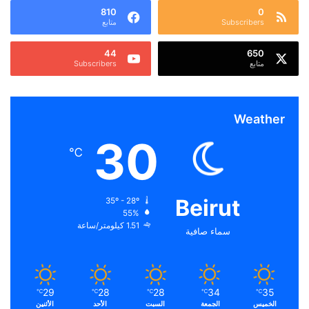
810
0
Subscribers
متابع
44
650
متابع
Subscribers
Weather
30
℃
Beirut
35º - 28º
55%
1.51 كيلومتر/ساعة
سماء صافية
29
28
28
34
35
℃
℃
℃
℃
℃
الخميس
الجمعة
السبت
الأحد
الأثنين