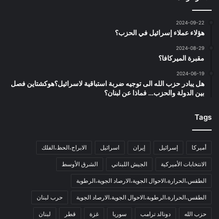
2024-09-22
هؤلاء عملاء إسرائيل في الحزب؟
2024-08-29
مقبرة الميركافا؟
2024-06-19
هل يبادر حزب الله الى توجيه ضربة استباقية لاسرائيل؟هوكشتاين فصل
بين الدولة والحزب… فماذا عن لبنان؟
Tags
أميركا
إسرائيل
إيران
اسرائيل
الابراج،الحظ،الفلك
الانتخابات الأميركية
الجيش اللبناني
الشرق الأوسط
الطقس،الحرارة،الاحوال الجوية،الارصاد الجوية،الرطوبة
الطقس،الحرارة،الرطوبة،الاحوال الجوية،الارصاد الجوية
حرب لبنان
حزب الله
دونالد ترامب
سوريا
غزة
قطر
لبنان