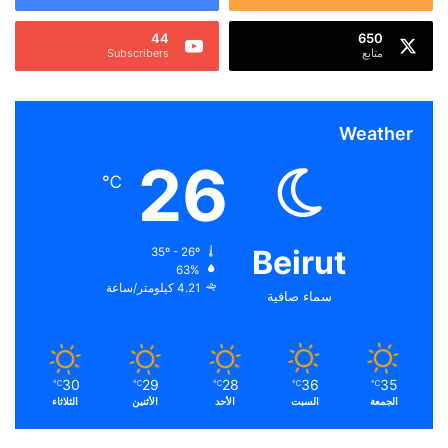
44
650
متابع
Subscribers
Weather
26
℃
Beirut
35º - 26º
63%
4.21 كيلومتر/ساعة
سماء صافية
30
29
28
36
35
℃
℃
℃
℃
℃
الجمعة
السبت
الأحد
الأثنين
الثلاثاء