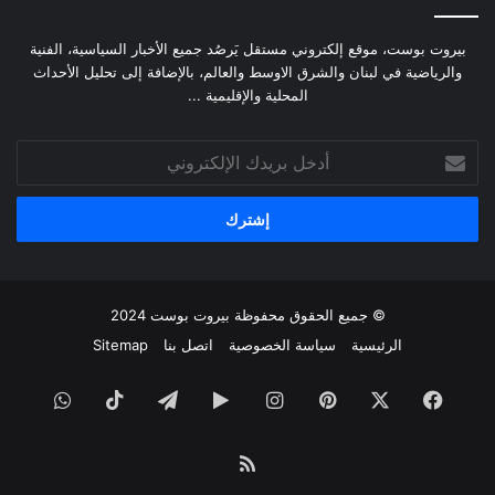
بيروت بوست، موقع إلكتروني مستقل يَرصُد جميع الأخبار السياسية، الفنية
والرياضية في لبنان والشرق الاوسط والعالم، بالإضافة إلى تحليل الأحداث
المحلية والإقليمية ...
أدخل
بريدك
الإلكتروني
© جميع الحقوق محفوظة
بيروت بوست
2024
الرئيسية
سياسة الخصوصية
اتصل بنا
Sitemap
فيسبوك
‫X
بينتيريست
انستقرام
‏Google
تيلقرام
‫TikTok
واتساب
Play
ملخص