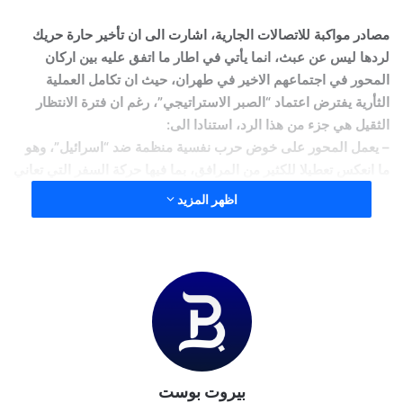
مصادر مواكبة للاتصالات الجارية، اشارت الى ان تأخير حارة حريك
لردها ليس عن عبث، انما يأتي في اطار ما اتفق عليه بين اركان
المحور في اجتماعهم الاخير في طهران، حيث ان تكامل العملية
الثأرية يفترض اعتماد “الصبر الاستراتيجي”، رغم ان فترة الانتظار
الثقيل هي جزء من هذا الرد، استنادا الى:
– يعمل المحور على خوض حرب نفسية منظمة ضد “اسرائيل”، وهو
ما انعكس تعطيلا للكثير من المرافق، بما فيها حركة السفر التي تعاني
من اضطرابات، فضلا عن الشلل اللاحق بالحياة الاقتصادية، والقلق
اظهر المزيد
الذي يعانيه سكان “اسرائيل”، بمن فيهم اولئك الساكنون في مناطق
غالبا ما كانت بعيدة عن ان تصلها نيران الحروب
.
– استنزاف الجيش “الاسرائيلي” وانهاكه، نتيجة حالة الاستنفار
القصوى التي يعيشها، وهو امر في العلم العسكري لا يمكن ان يستمر
طويلا، لما له من آثار سلبية على هذا الجيش ومعنوياته.
– الحاجة الى الوقت لدرس وتحليل الاهداف التي سيتم التعامل معها
بيروت بوست
وحدودها، خصوصا ان المحور يلعب بين خطين: ايذاء “تل ابيب” من