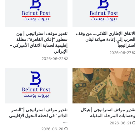
بنيامين نتنياهو بتنفيذ المتّفق عليه. مع العلم أن واشنطن ستكون
حتماً إلى جانب “إسرائيل” في حال توسّعت الحرب مع حزب الله، قد
تستبق حارة حريك الحرب الموسّعة بالمغامرة بتنفيذ عملية في
الداخل “الإسرائيلي” بإرسال مئات العناصر إلى إحدى المناطق، لكن
الاتفاق الإطاري الثلاثي… من وقف
تقدير موقف استراتيجي | بين
هذه المغامرة لن تستمر طويلاً، إلا أنها ستُحقق أهدافها المعنوية
الحرب إلى إعادة صياغة لبنان
سطور “إعلان القاهرة”: مظلة
استراتيجياً
إقليمية لحماية الاتفاق الأميركي –
والإعلامية للحزب، بعدما ترد “إسرائيل” بشكل عنيف ضد لبنان.
الإيراني
2026-06-27
2026-06-22
نسخ الرابط
تقدير موقف استراتيجي | هيكل
تقدير موقف استراتيجي |”النصر
وحسابات المرحلة المقبلة
الدائم” في لحظة التحول الإقليمي
….
2026-06-21
2026-06-20