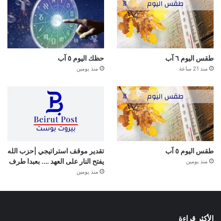
طقس اليوم ٦ آب
حظك اليوم ٥ آب
منذ 21 ساعة
منذ يومين
طقس اليوم ٥ آب
تقدير موقف استراتيجي |حزب الله
يفتح النار على العهد …. بعبدا طرف
منذ يومين
منذ يومين
الأكثر قراءة