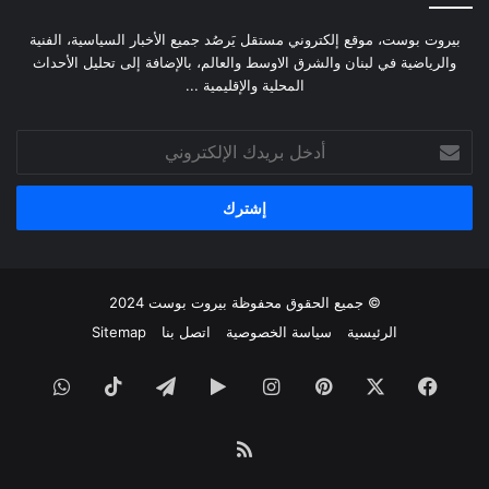
بيروت بوست، موقع إلكتروني مستقل يَرصُد جميع الأخبار السياسية، الفنية
والرياضية في لبنان والشرق الاوسط والعالم، بالإضافة إلى تحليل الأحداث
المحلية والإقليمية ...
أدخل
بريدك
الإلكتروني
© جميع الحقوق محفوظة
بيروت بوست
2024
الرئيسية
سياسة الخصوصية
اتصل بنا
Sitemap
فيسبوك
‫X
بينتيريست
انستقرام
‏Google
تيلقرام
‫TikTok
واتساب
Play
ملخص