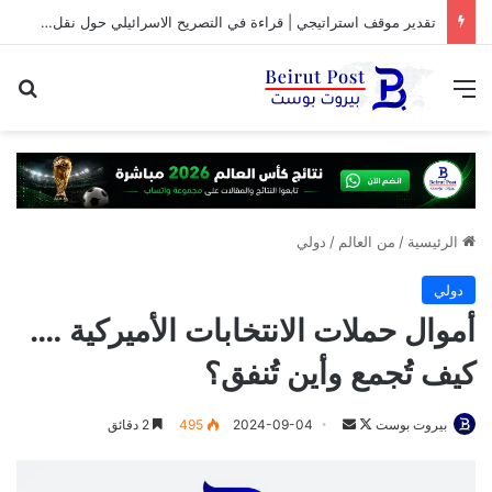
تقدير موقف استراتيجي | قراءة في التصريح الاسرائيلي حول نقل المفاوضات مع لبنان من واشنطن الى روما
القائمة
بح
الرئيسية
/
من العالم
/
دولي
دولي
أموال حملات الانتخابات الأميركية ….
كيف تُجمع وأين تُنفق؟
تابع
أرسل
بيروت بوست
2024-09-04
495
2 دقائق
على
بريدا
X
إلكترونيا