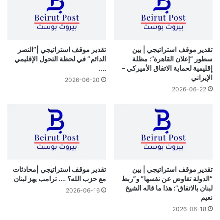
مساهمات الحملة.
ووفق قانون الانتخابات، فإن أقصى مبلغ يمكن للفرد أن يقدمه
لمرشح في الانتخابات الحالية هو 3300 دولار، بعد أن كان
يعتمد خلال الانتخابات السابقة على معدل دخل الفرد.
تقدير موقف استراتيجي | بين
تقدير موقف استراتيجي |”النصر
سطور “إعلان القاهرة”: مظلة
الدائم” في لحظة التحول الإقليمي
إقليمية لحماية الاتفاق الأميركي –
….
الإيراني
نسخ الرابط
2026-06-20
2026-06-22
تقدير موقف استراتيجي | بين
تقدير موقف استراتيجي |محادثات
“الدولة تفاوض عن نفسها” و”ربط
مع حزب الله؟ …. ترامب يهز لبنان
لبنان بالاتفاق”: هذا ما قاله الشيخ
2026-06-16
نعيم
2026-06-18