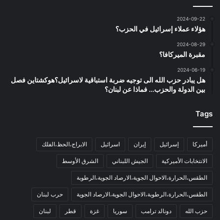
2024-09-22
هؤلاء عملاء إسرائيل في الحزب؟
2024-08-29
مقبرة الميركافا؟
2024-06-19
هل يبادر حزب الله الى توجيه ضربة استباقية لاسرائيل؟هوكشتاين فصل
بين الدولة والحزب… فماذا عن لبنان؟
Tags
أميركا
إسرائيل
إيران
اسرائيل
الابراج،الحظ،الفلك
الانتخابات الأميركية
الجيش اللبناني
الشرق الأوسط
الطقس،الحرارة،الاحوال الجوية،الارصاد الجوية،الرطوبة
الطقس،الحرارة،الرطوبة،الاحوال الجوية،الارصاد الجوية
حرب لبنان
حزب الله
دونالد ترامب
سوريا
غزة
قطر
لبنان