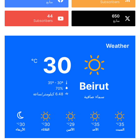
Subscribers
متابع
44
650
متابع
Subscribers
Weather
30
℃
Beirut
35º - 30º
70%
6.48 كيلومتر/ساعة
سماء صافية
30
30
29
35
35
℃
℃
℃
℃
℃
السبت
الأحد
الأثنين
الثلاثاء
الأربعاء