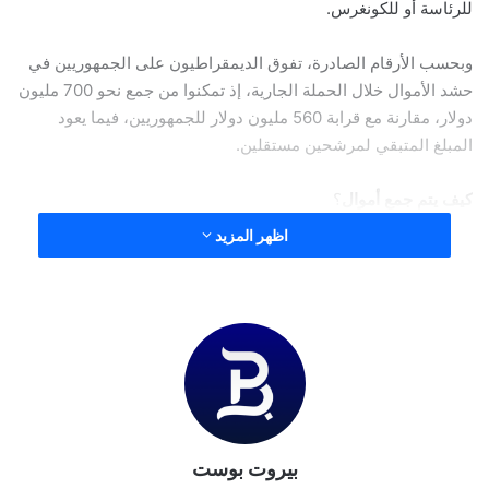
للرئاسة أو للكونغرس.
وبحسب الأرقام الصادرة، تفوق الديمقراطيون على الجمهوريين في
حشد الأموال خلال الحملة الجارية، إذ تمكنوا من جمع نحو 700 مليون
دولار، مقارنة مع قرابة 560 مليون دولار للجمهوريين، فيما يعود
المبلغ المتبقي لمرشحين مستقلين.
كيف يتم جمع أموال
؟
اظهر المزيد
بحسب بيانات موقع
open secrets
، يجمع المرشحون
الرئاسيون الأموال لحملاتهم من خلال مجموعة متنوعة من
المصادر، بما في ذلك المانحين الصغار والكبار والتنظيميين.
وبإمكان الأفراد الأمريكيين التبرع بسقوف محددة وفق كل ولاية
ووفق دخل الفرد، بينما يسمح للشخصيات الاعتبارية التبرع
بسقف لا يتجاوز 45 مليون دولار شهرياً، وكذلك الأمر بالنسبة
للمؤسسات والشركات.
يعد الترشح لمنصب رئيس الولايات المتحدة مكلفاً؛ ففي
بيروت بوست
الحملة الرئاسية لعام 2012 أنفق الرئيس باراك أوباما ومنافسه