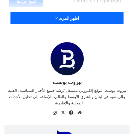
نسخ الرابط
اظهر المزيد
بيروت بوست
بيروت بوست، موقع إلكتروني مستقل يَرصُد جميع الأخبار السياسية، الفنية
والرياضية في لبنان والشرق الاوسط والعالم، بالإضافة إلى تحليل الأحداث
المحلية والإقليمية...
موق
في
‫X
انس
ع
سب
تقر
الوي
وك
ام