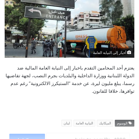
ع
ب
ل
ر
ى
ي
X
د
ا
إ
ل
ك
أخبار إلى النيابة العامة
ت
يعتزم أحد المحامين التقدم باخبار إلى النيابة العامة المالية ضد
ر
الدولة اللبنانية ووزارة الداخلية والبلديات بجرم النصب، لجهة تقاضيها
و
ن
رسما، يبلغ مليون ليرة، عن خدمة “الستيكرز الالكترونية” رغم عدم
ي
توافرها، خلافا للقانون.
ا
الوسوم
الميكانيك
النيابية العامة
لبنان