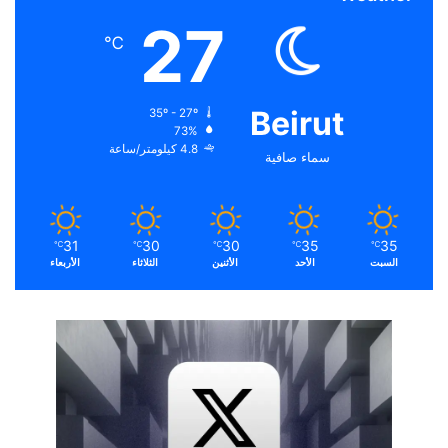
27
℃
Beirut
35º - 27º
73%
4.8 كيلومتر/ساعة
سماء صافية
31
30
30
35
35
℃
℃
℃
℃
℃
السبت
الأحد
الأثنين
الثلاثاء
الأربعاء