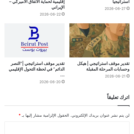
استراتيجياً
إقليمية لحماية الاتفاق الأميركي –
ل
الإيراني
2026-06-27
ث
2026-06-22
ل
ا
ث
ا
ء
٤
ح
ز
تقدير موقف استراتيجي | هيكل
تقدير موقف استراتيجي |”النصر
وحسابات المرحلة المقبلة
الدائم” في لحظة التحول الإقليمي
ي
….
ر
2026-06-21
ا
2026-06-20
ن
٢
اترك تعليقاً
٠
٢
٤
لن يتم نشر عنوان بريدك الإلكتروني.
الحقول الإلزامية مشار إليها بـ
*
ا