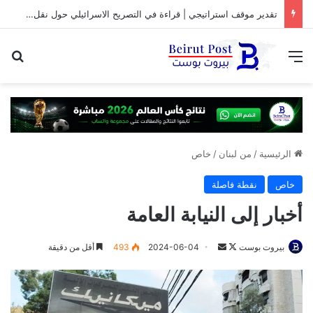
تقدير موقف استراتيجي | قراءة في التصريح الاسرائيلي حول نقل المفاوضات مع لبنان من واشنطن الى روما
القائمة
بح
الرئيسية
/
من لبنان
/
خاص
خاص
نقطة فاصلة
أخبار إلى النيابة العامة
بيروت بوست
ت
أ
2024-06-04
493
أقل من دقيقة
ا
ر
ب
س
ع
ل