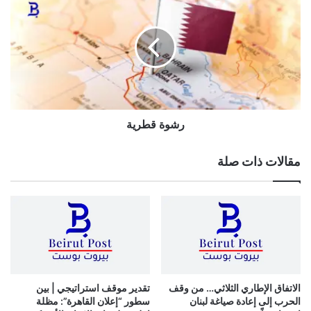
ح
ش
ف
و
ا
ة
ل
ق
م
ط
ح
ر
ل
ي
ي
ة
ة
رشوة قطرية
ا
ل
مقالات ذات صلة
ص
ا
د
ر
ة
ا
ل
ي
و
الاتفاق الإطاري الثلاثي… من وقف
تقدير موقف استراتيجي | بين
م
الحرب إلى إعادة صياغة لبنان
سطور “إعلان القاهرة”: مظلة
ا