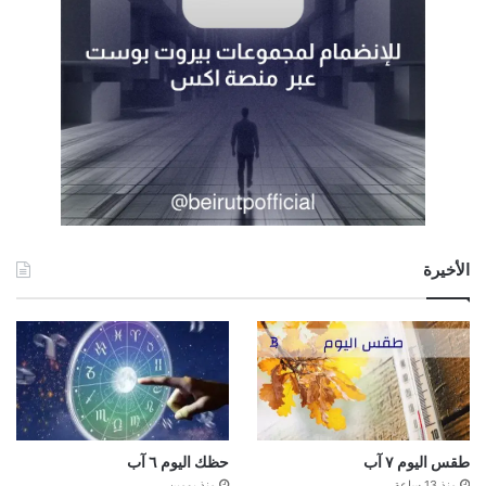
الأخيرة
طقس اليوم ٧ آب
حظك اليوم ٦ آب
منذ 13 ساعة
منذ يومين