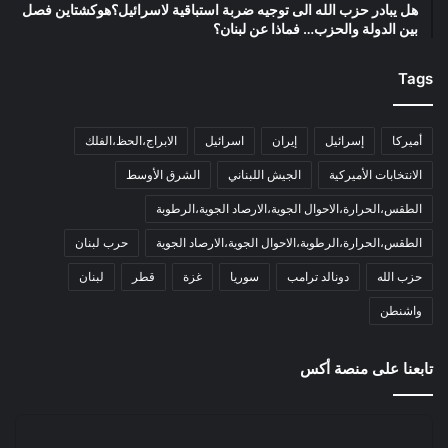
هل يبادر حزب الله الى توجيه ضربة استباقية لاسرائيل؟هوكشتاين فصل
بين الدولة والحزب… فماذا عن لبنان؟
Tags
أميركا
إسرائيل
إيران
اسرائيل
الابراج،الحظ،الفلك
الانتخابات الأميركية
الجيش اللبناني
الشرق الأوسط
الطقس،الحرارة،الاحوال الجوية،الارصاد الجوية،الرطوبة
الطقس،الحرارة،الرطوبة،الاحوال الجوية،الارصاد الجوية
حرب لبنان
حزب الله
دونالد ترامب
سوريا
غزة
قطر
لبنان
واشنطن
تابعنا على منصة أكس