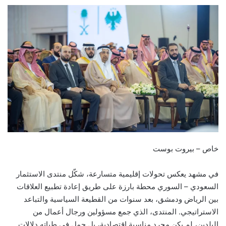
على
بريدا
X
إلكترونيا
خاص – بيروت بوست
في مشهد يعكس تحولات إقليمية متسارعة، شكّل منتدى الاستثمار
السعودي – السوري محطة بارزة على طريق إعادة تطبيع العلاقات
بين الرياض ودمشق، بعد سنوات من القطيعة السياسية والتباعد
الاستراتيجي. المنتدى، الذي جمع مسؤولين ورجال أعمال من
البلدين، لم يكن مجرد مناسبة اقتصادية، بل حمل في طياته دلالات