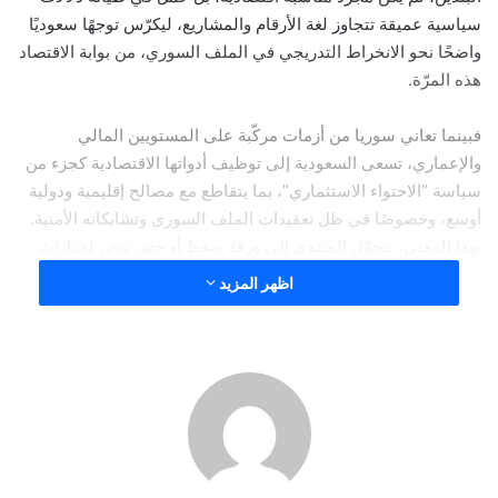
سياسية عميقة تتجاوز لغة الأرقام والمشاريع، ليكرّس توجهًا سعوديًا
واضحًا نحو الانخراط التدريجي في الملف السوري، من بوابة الاقتصاد
هذه المرّة.
فبينما تعاني سوريا من أزمات مركّبة على المستويين المالي
والإعماري، تسعى السعودية إلى توظيف أدواتها الاقتصادية كجزء من
سياسة “الاحتواء الاستثماري”، بما يتقاطع مع مصالح إقليمية ودولية
أوسع، وخصوصًا في ظل تعقيدات الملف السوري وتشابكاته الأمنية.
بهذا المعنى، يتحوّل المنتدى إلى ورقة ضغط أو جس نبض لخيارات
النظام السوري في ما بعد الحرب، ويرسم خطوطًا أولية لخارطة
اظهر المزيد
النفوذ الاقتصادي القادمة.
علامة فارقة
فقد مثل منتدى الاستثمار السعودي السوري، الذي اختُتم مؤخرًا في
دمشق، علامة فارقة في مسار العلاقات المتجددة بين البلدين، بعد
سنوات من القطيعة. هذا المنتدى، الذي شهد توقيع اتفاقيات
ومذكرات تفاهم بقيمة 24 مليار ريال سعودي (6.4 مليار دولار)،