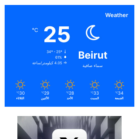
Weather
25
℃
Beirut
34º - 25º
61%
4.05 كيلومتر/ساعة
سماء صافية
30
29
28
33
34
℃
℃
℃
℃
℃
الجمعة
السبت
الأحد
الأثنين
الثلاثاء