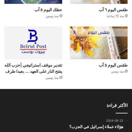
طقس اليوم ٦ آب
حظك اليوم ٥ آب
منذ 15 ساعة
منذ يومين
طقس اليوم ٥ آب
تقدير موقف استراتيجي |حزب الله
يفتح النار على العهد …. بعبدا طرف
منذ يومين
منذ يومين
الأكثر قراءة
2024-09-22
هؤلاء عملاء إسرائيل في الحزب؟