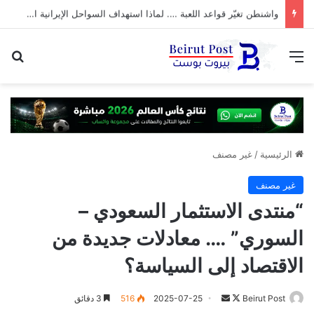
هل بدأت الحرب على وليد جنبلاط؟
القائمة
بح
الرئيسية
/
غير مصنف
غير مصنف
“منتدى الاستثمار السعودي –
السوري” …. معادلات جديدة من
الاقتصاد إلى السياسة؟
تابع
أرسل
Beirut Post
2025-07-25
516
3 دقائق