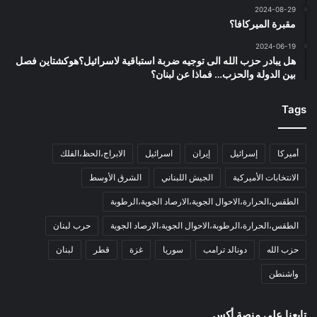
2024-08-29
مقبرة الميركافا؟
2024-06-19
هل يبادر حزب الله الى توجيه ضربة استباقية لاسرائيل؟هوكشتاين فصل
بين الدولة والحزب… فماذا عن لبنان؟
Tags
أميركا
إسرائيل
إيران
اسرائيل
الابراج،الحظ،الفلك
الانتخابات الأميركية
الجيش اللبناني
الشرق الأوسط
الطقس،الحرارة،الاحوال الجوية،الارصاد الجوية،الرطوبة
الطقس،الحرارة،الرطوبة،الاحوال الجوية،الارصاد الجوية
حرب لبنان
حزب الله
دونالد ترامب
سوريا
غزة
قطر
لبنان
واشنطن
تابعنا على منصة أكس