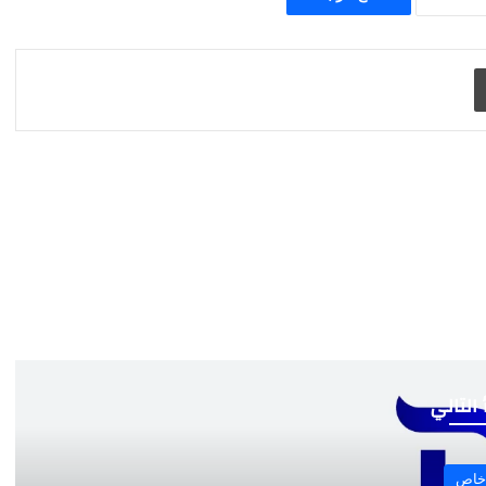
طباعة
 التالي
خاص