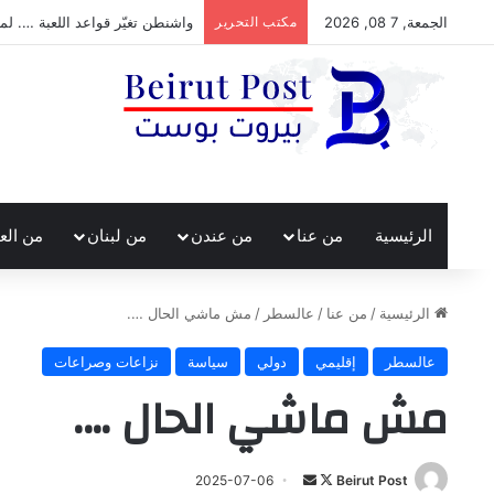
الجمعة, 7 08, 2026
مكتب التحرير
واشنطن تغيّر قواعد اللعبة …. لما
الرئيسية
من عنا
من عندن
من لبنان
من الع
الرئيسية
/
من عنا
/
عالسطر
/
مش ماشي الحال ….
عالسطر
إقليمي
دولي
سياسة
نزاعات وصراعات
مش ماشي الحال ….
تابع
أرسل
2025-07-06
Beirut Post