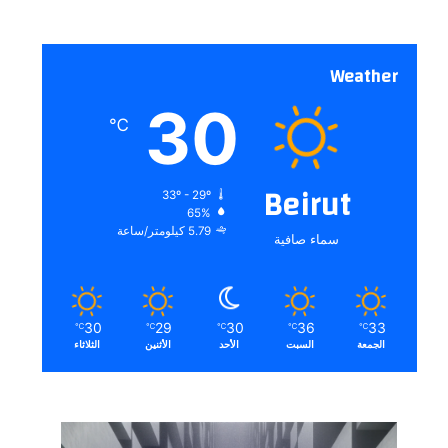
Weather
30
℃
Beirut
33º - 29º
65%
5.79 كيلومتر/ساعة
سماء صافية
30
29
30
36
33
℃
℃
℃
℃
℃
الجمعة
السبت
الأحد
الأثنين
الثلاثاء