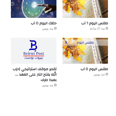
طقس اليوم ٦ آب
حظك اليوم ٥ آب
منذ 21 ساعة
منذ يومين
طقس اليوم ٥ آب
تقدير موقف استراتيجي |حزب
الله يفتح النار على العهد ….
منذ يومين
بعبدا طرف
منذ يومين