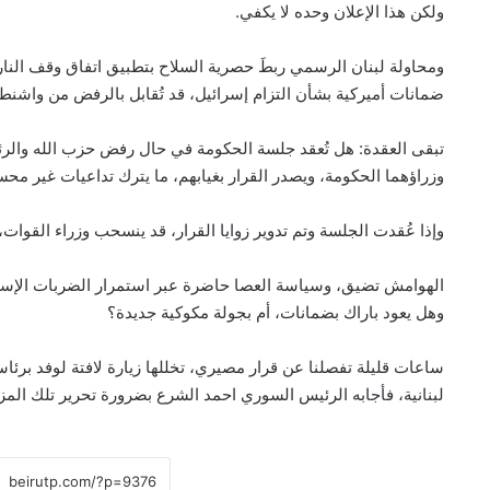
ولكن هذا الإعلان وحده لا يكفي.
ومحاولة لبنان الرسمي ربطَ حصرية السلاح بتطبيق اتفاق وقف النار 
ضمانات أميركية بشأن التزام إسرائيل، قد تُقابل بالرفض من واشنط
تبقى العقدة: هل تُعقد جلسة الحكومة في حال رفض حزب الله والرئ
وزراؤهما الحكومة، ويصدر القرار بغيابهم، ما يترك تداعيات غير محس
وإذا عُقدت الجلسة وتم تدوير زوايا القرار، قد ينسحب وزراء القوات، 
الهوامش تضيق، وسياسة العصا حاضرة عبر استمرار الضربات الإسرا
وهل يعود باراك بضمانات، أم بجولة مكوكية جديدة؟
ساعات قليلة تفصلنا عن قرار مصيري، تخللها زيارة لافتة لوفد برئ
لبنانية، فأجابه الرئيس السوري احمد الشرع بضرورة تحرير تلك المزار