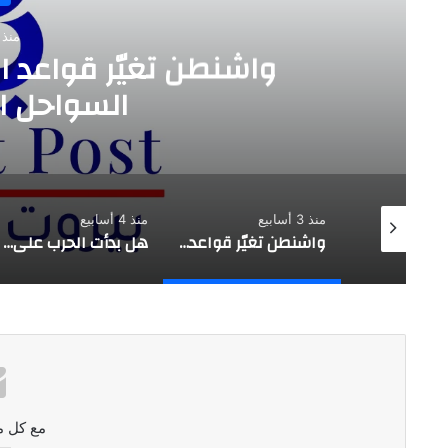
منذ 3 أسابي
واشنطن تغيّر قواعد ا
السواحل الإ
منذ 3 أسابيع
منذ 4 أسابيع
تقدير موقف استراتيجي |حزب الله يفتح النار على العهد …. بعبدا طرف
واشنطن تغيّر قواعد اللعبة …. لماذا استهداف السواحل الإيرانية الآن؟
هل بدأت الحرب على وليد جنبلاط؟
مع كل م