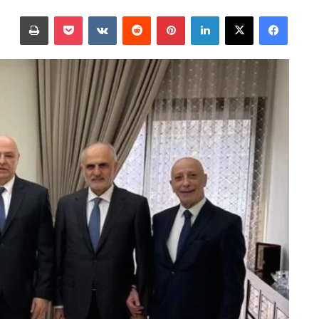
على
بريدا
فيسبوك
‫X
لينكدإن
بينتيريست
‫Pocket
طباعة
X
إلكترونيا