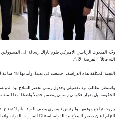
وجّه المبعوث الرئاسي الأميركي طوم باراك رسالة الى المسؤولين 
الله قائلاً: “الفرصة الآن”.
اللجنة المكلفة هذه الدراسة، اجتمعت في بعبدا، وأمامها 48 ساعة لتوحيد موقفها وتقديمه الى باراك الاثنين.
واشنطن تطالب برد تفصيلي وجدول زمني لحصر السلاح بيد الدولة، 
الحكومة، بل بقرار حكومي رسمي يتضمن جدولاً واضحًا لهذا الملف.
بيروت تراجع موقفها، والرئيس نبيه بري وصف الورقة بأنها “تحتاج 
التزام لبنان بحصر السلاح بيد الدولة، استنادًا للقرارات الدولية واتف