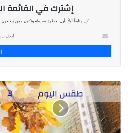
إشترك في القائمة ال
كن متابعاً أولاً بأول، خطوة بسيطة وتكون ممن يطلعون ع
أدخل
بريدك
الإلكتروني
طقس
اليوم
السادس
من
تموز