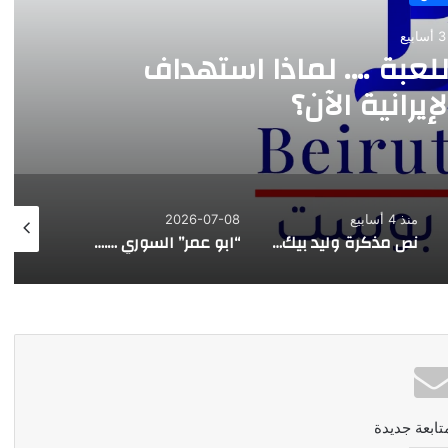
ع
للعبة …. لماذا استهداف
يرانية الآن؟
منذ 4 أسابيع
2026-07-08
026-07-07
نص مذكرة وليد بيك للمجلس المذهبي الدرزي
“ابو عمر” السوري …. هذه المرة
تابعة جديدة