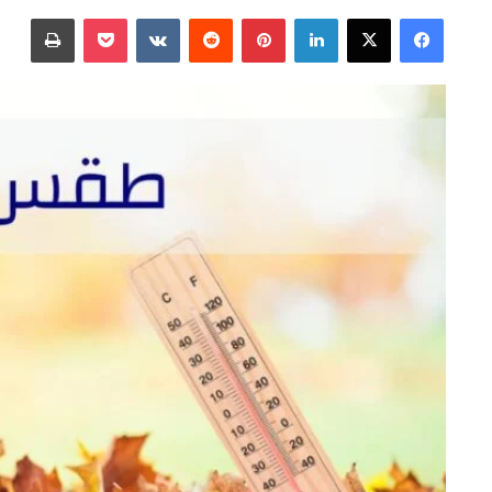
على
بريدا
فيسبوك
‫X
لينكدإن
بينتيريست
‫Pocket
طباعة
X
إلكترونيا