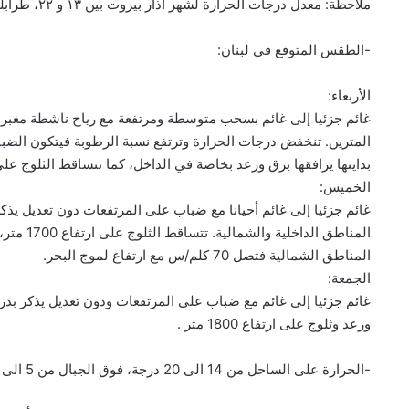
ملاحظة: معدل درجات الحرارة لشهر اذار بيروت بين ١٣ و ٢٢، طرابلس بين ١١ و ٢٠ وزحلة بين ٦ و ١٧ درجة.
-الطقس المتوقع في لبنان:
الأربعاء:
المترين. تنخفض درجات الحرارة وترتفع نسبة الرطوبة فيتكون الضب
بدايتها يرافقها برق ورعد بخاصة في الداخل، كما تتساقط الثلوج على ارتفاع 1800 متر ، مع حدوث انفراجات واسعة
الخميس:
غائم جزئيا إلى غائم أحيانا مع ضباب على المرتفعات دون تعديل ي
المناطق ا
المناطق الشمالية فتصل 70 كلم/س مع ارتفاع لموج البحر.
الجمعة:
غائم جزئيا إلى غائم مع ضباب على المرتفعات ودون تعديل يذكر بدر
ورعد وثلوج على ارتفاع 1800 متر .
-الحرارة على الساحل من 14 الى 20 درجة، فوق الجبال من 5 الى 14 درجة، في الداخل من 5 الى 15 درجة.