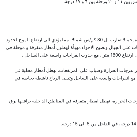
غائم جزئيا إلى غائم بسحب متوسطة ومرتفعة مع رياح ناشطة مغبرة إجمالا تقارب ال 80 كم/س شمالا، مما يؤدي الى ارتفاع الموج لحدود
اب على الجبال وتصبح الاجواء مهيأة لهطول أمطار متفرقة و موحلة في
 على الساحل .
ذكر بدرجات الحرارة وضباب على المرتفعات. تهطل أمطار محلية في
لداخلية والشمالية. تتساقط الثلوج على ارتفاع 1700 متر، مع انفراجات واسعة على الساحل وتبقى الرياح ناشطة بخاصة في
جات الحرارة، تهطل امطار متفرقة في المناطق الداخلية يرافقها برق