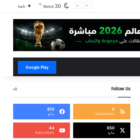
℃
30
تابعنا
Beirut
Google Play
Follow Us
810
0
Subscribers
متابع
44
650
متابع
Subscribers