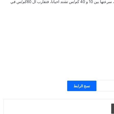
-الرياح السطحية: شمالية غربية إلى شمالية شرقية، ناشطة أحيانا، سرعتها بين 10 و 40 كم/س تشتد احيانا، فتقارب ال 60كم/س في
نسخ الرابط
طباعة