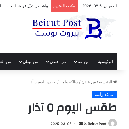
الخميس, 6 08, 2026
مكتب التحرير
واشنطن تغيّر قواعد اللعبة …. ل
الرئيسية
من عنا
من عندن
من لبنان
من الع
الرئيسية
/
من عندن
/
سالكة وآمنة
/
طقس اليوم ٥ آذار
سالكة وآمنة
طقس اليوم ٥ آذار
تابع
أرسل
2025-03-05
Beirut Post