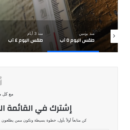
يومين
منذ 3 أيام
منذ 4 أيام
اليوم ٥ آب
طقس اليوم ٤ آب
طقس اليوم ٣ آب
مع كل م
إشترك في القائمة ال
كن متابعاً أولاً بأول، خطوة بسيطة وتكون ممن يطلعون ع