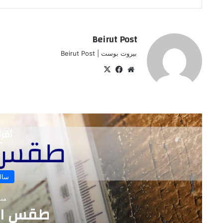
Beirut Post
بيروت بوست | Beirut Post
موقع
‫X
فيسبوك
الويب
أقرأ