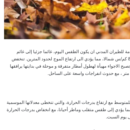
مة للطيران المدني ان يكون الطقس اليوم، غائما جزئيا إلى غائم
بسحب متوسطة ومرتفعة مع رياح ناشطة مغبرة إجمالا تقارب ال 80 كم/س شمالا، مما يؤدي الى ارتفاع الموج لحدود المترين. تنخفض
بح الاجواء مهيأة لهطول أمطار متفرقة و موحلة في بدايتها يرافقها
توسط مع ارتفاع بدرجات الحرارة، والتي تتخطى معدلاتها الموسمية
مما يؤدي إلى طقس متقلب وماطر أحيانا، مع انخفاض بدرجات الحرارة
ى يوم السبت.