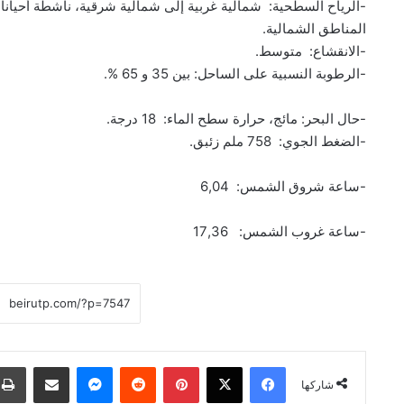
المناطق الشمالية.
-الانقشاع: متوسط.
-الرطوبة النسبية على الساحل: بين 35 و 65 %.
-حال البحر: مائج، حرارة سطح الماء: 18 درجة.
-الضغط الجوي: 758 ملم زئبق.
-ساعة شروق الشمس: 6,04
-ساعة غروب الشمس: 17,36
فيسبوك
‫X
بينتيريست
ماسنجر
مشاركة عبر البريد
شاركها