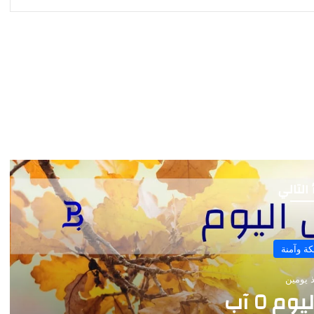
 التالي
سالكة وآمنة
منذ 3 أيام
طقس اليوم ٤ آب