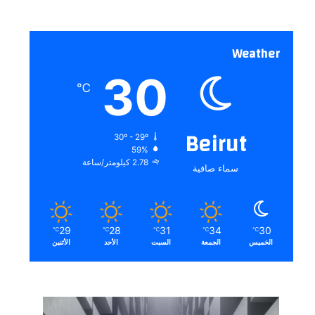
Weather
30
℃
Beirut
30º - 29º
59%
2.78 كيلومتر/ساعة
سماء صافية
29
28
31
34
30
℃
℃
℃
℃
℃
الخميس
الجمعة
السبت
الأحد
الأثنين