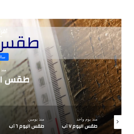
أقرأ
طق
 واحد
منذ يومين
منذ 3 أيام
وم ٧ آب
طقس اليوم ٦ آب
طقس اليوم ٥ آب