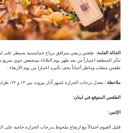
الحالة العامة:
طقس ربيعي مترافق برياح خماسينية يسيطر على لبنا
تتأثر المنطقة اعتباراً من بعد ظهر يوم الثلاثاء بمنخفض جوي سريع مت
طقس متقلب وماطر أحياناً يخف تأثيره اعتبارا من يوم الأربعاء .
ملاحظة :
معدل درجات الحرارة لشهر اّذار بيروت بين ١٣ و ٢٢، طرابلس بين ١١ و ٢٠ وزحلة بين ٦ و ١٧ درجة.
الطقس المتوقع في لبنان:
الإثنين:
قليل الغيوم اجمالاً مع ارتفاع ملحوظ بدرجات الحرارة خاصة على ال