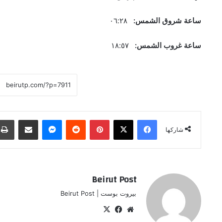
ساعة شروق الشمس:
٠٦:٢٨
ساعة غروب الشمس:
١٨:٥٧
فيسبوك
‫X
بينتيريست
ماسنجر
مشاركة عبر البريد
شاركها
Beirut Post
بيروت بوست | Beirut Post
موقع
‫X
فيسبوك
الويب