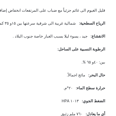
قليل الغيوم الى غائم جزئياً مع ضباب على المرتفعات انخفاض إضاف
الرياح السطحية:
شمالية غربية الى شرقية سرعتها بين ١٥و ٣٥ كم/س تنشط اعتبارا من بعد الظهر فتقارب ٦٠كم/س.
الانقشاع:
جيد ، يسوء ليلا بسبب الغبار خاصة جنوب البلاد .
الرطوبة النسبية على الساحل:
بين: ٤٠و ٦٥ %.
حال البحر:
مائج اجمالاً.
حرارة سطح الماء:
٢٠°م.
الضغط الجوي:
١٠١٣ HPA
أي ما يعادل:
٧٦٠ ملم زئبق