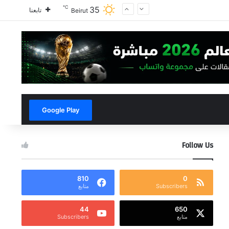
℃
35
تابعنا
Beirut
Google Play
Follow Us
810
0
Subscribers
متابع
44
650
متابع
Subscribers