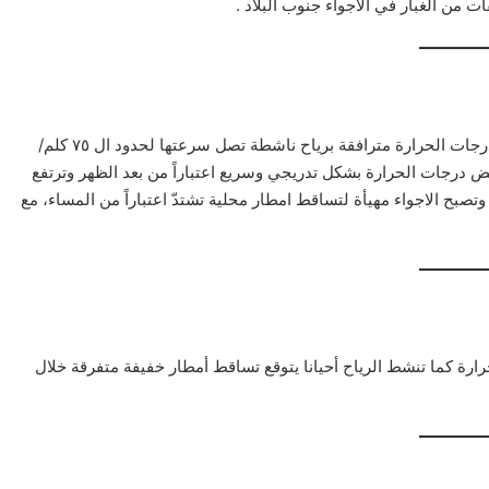
غائم اجمالاً بسحب مرتفعة ومتوسطة مع ارتفاع اضافي وملموس بدرجات الحرارة مترافقة برياح ناشطة تصل سرعتها لحدود ال ٧٥ كلم/
 درجات الحرارة بشكل تدريجي وسريع اعتباراً من بعد الظهر وترتفع
بح الاجواء مهيأة لتساقط امطار محلية تشتدّ اعتباراً من المساء، مع
رة كما تنشط الرياح أحيانا يتوقع تساقط أمطار خفيفة متفرقة خلال