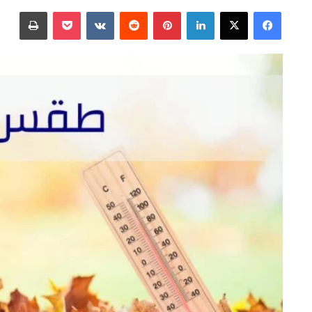
على
بريدا
فيسبوك
‫X
لينكدإن
بينتيريست
‫Pocket
طباعة
X
إلكترونيا