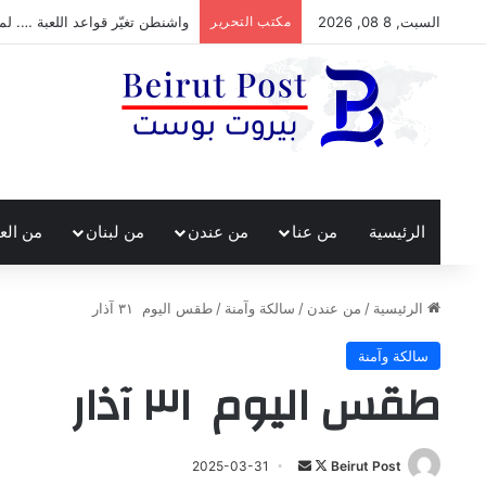
السبت, 8 08, 2026
مكتب التحرير
واشنطن تغيّر قواعد اللعبة …. لم
الرئيسية
من عنا
من عندن
من لبنان
من الع
الرئيسية
/
من عندن
/
سالكة وآمنة
/
طقس اليوم ٣١ آذار
سالكة وآمنة
طقس اليوم ٣١ آذار
تابع
أرسل
2025-03-31
Beirut Post