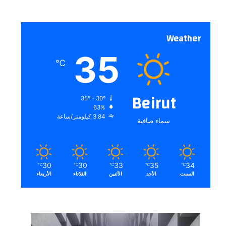
Weather
35
℃
Beirut
35º - 30º
63%
3.84 كيلومتر/ساعة
سماء صافية
30
30
33
35
34
℃
℃
℃
℃
℃
السبت
الأحد
الأثنين
الثلاثاء
الأربعاء