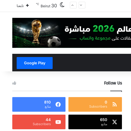
℃
30
تابعنا
Beirut
Google Play
Follow Us
810
0
Subscribers
متابع
44
650
متابع
Subscribers