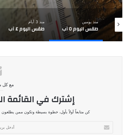
منذ يومين
منذ 3 أيام
 ٦ آب
طقس اليوم ٥ آب
طقس اليوم ٤ آب
مع كل م
إشترك في القائمة ال
كن متابعاً أولاً بأول، خطوة بسيطة وتكون ممن يطلعون ع
أدخل
بريدك