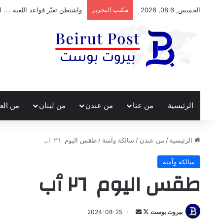
الخميس, 6 08, 2026
مكتب التحرير
واشنطن تغيّر قواعد اللعبة …. ل
الرئيسية
من عنا
من عندن
من لبنان
من الع
الرئيسية
/
من عندن
/
سالكة وآمنة
/
طقس اليوم ٢٦ ٱب
سالكة وآمنة
طقس اليوم ٢٦ ٱب
تابع
أرسل
بيروت بوست
2024-08-25