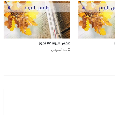
طقس اليوم ٢٧ تموز
منذ أسبوعين