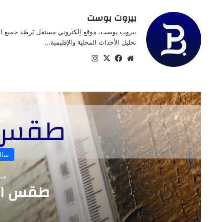
بيروت بوست
بيروت بوست، موقع إلكتروني مستقل يَرصُد جميع الأخ
تحليل الأحداث المحلية والإقليمية...
موقع
‫X
فيسبوك
انستقرام
الويب
أقرأ
سالك
منذ
طقس اليوم