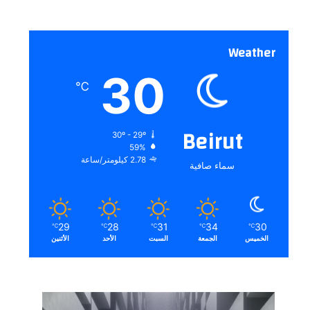
Weather
30
℃
Beirut
30º - 29º
59%
2.78 كيلومتر/ساعة
سماء صافية
29
28
31
34
30
℃
℃
℃
℃
℃
الخميس
الجمعة
السبت
الأحد
الأثنين