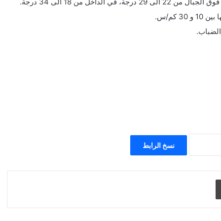
 كم/س.
الضباب.
نسخ الرابط
طباعة