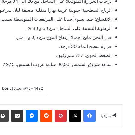
درجات الحرارة المتوقعة: على الساحل من 26 الى 34 درجة، فوق الجبال من 22 الى 29 درجة، في الداخل من 18 الى 34 درجة.
الرياح السطحية: جنوبية غربية نهارا متقلبة ضعيفة ليلا، سرعتها بين 10 و 30
الانقشاع: جيد، يسوء أحيانا على المرتفعات المتوسطة بسبب 
الرطوبة النسبية على الساحل: بين 60 و 80 % .
حال البحر: مائج اجمالا ارتفاع الموج بين 0,5 و 1 متر.
حرارة سطح الماء: 30 درجة.
الضغط الجوي: 757 ملم زئبق.
ساعة شروق الشمس: 06,06 ساعة غروب الشمس: 19,15.
فيسبوك
‫X
بينتيريست
ماسنجر
مشاركة عبر البريد
شاركها