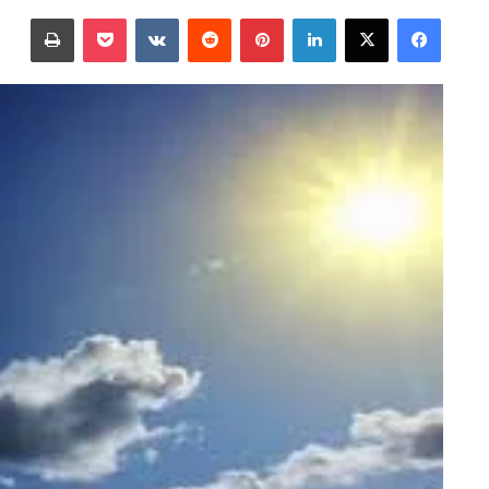
على
بريدا
فيسبوك
‫X
لينكدإن
بينتيريست
‫Pocket
طباعة
X
إلكترونيا