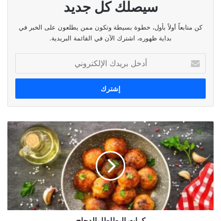
الرطوبة النسبية على الساحل:
سيصلك كل جديد
بين: ٣٠ و ٦٠ %.
كن متابعاً أولاً بأول، خطوة بسيطة وتكون ممن يطلعون على الخبر في
بداية ظهوره، اشترك الآن في القائمة البريدية.
حال البحر:
مائج.
أدخل
بريدك
حرارة سطح الماء:
١٩°م.
الإلكتروني
الضغط الجوي:
١٠١٨ HPA
أي ما يعادل:
٧٦٤ ملم زئبق
كرات
البطاطا
بالدجاج
ساعة شروق الشمس:
٠٦:٠٥
ساعة غروب الشمس:
١٩:١١
الوسوم
الطقس،الحرارة،الاحوال الجوية،الارصاد الجوية،الرطوبة
كرات البطاطا بالدجاج