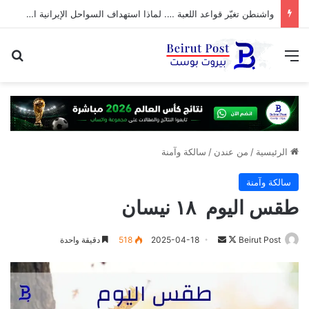
واشنطن تغيّر قواعد اللعبة …. لماذا استهداف السواحل الإيرانية الآن؟
القائمة
بح
الرئيسية
/
من عندن
/
سالكة وآمنة
سالكة وآمنة
طقس اليوم ١٨ نيسان
تابع
أرسل
Beirut Post
2025-04-18
518
دقيقة واحدة
على
بريدا
X
إلكترونيا