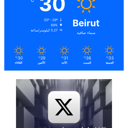
30
℃
Beirut
33º - 29º
69%
5.27 كيلومتر/ساعة
سماء صافية
30
29
31
36
33
℃
℃
℃
℃
℃
الجمعة
السبت
الأحد
الأثنين
الثلاثاء