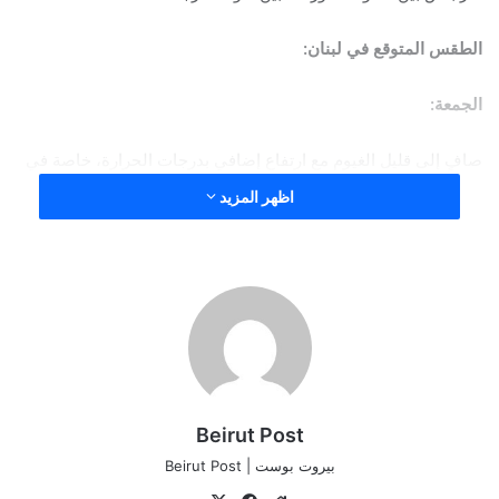
الطقس المتوقع في لبنان:
الجمعة:
صافٍ إلى قليل الغيوم مع ارتفاع إضافي بدرجات الحرارة، خاصة في
الداخل، والتي تتخطى معدلاتها الموسمية بحدود ال ٤ درجات، كما
اظهر المزيد
تبقى الرياح ناشطة.
السبت:
قليل الغيوم إلى غائم جزئياً بسحب مرتفعة مع ارتفاع طفيف بدرجات
الحرارة في الداخل وعلى المرتفعات وانخفاضها على الساحل، كما
تنشط الرياح أحياناً مع احتمال ظهور طبقات خفيفة من الغبار.
Beirut Post
بيروت بوست | Beirut Post