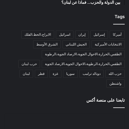
بين الدولة والحزب… فماذا عن لبنان؟
Tags
أميركا
إسرائيل
إيران
اسرائيل
الابراج،الحظ،الفلك
الانتخابات الأميركية
الجيش اللبناني
الشرق الأوسط
الطقس،الحرارة،الاحوال الجوية،الارصاد الجوية،الرطوبة
الطقس،الحرارة،الرطوبة،الاحوال الجوية،الارصاد الجوية
حرب لبنان
حزب الله
دونالد ترامب
سوريا
غزة
قطر
لبنان
واشنطن
تابعنا على منصة أكس