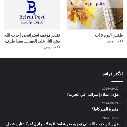
طقس اليوم ٥ آب
تقدير موقف استراتيجي |حزب الله
يفتح النار على العهد …. بعبدا طرف
منذ يومين
منذ يومين
الأكثر قراءة
2024-09-22
هؤلاء عملاء إسرائيل في الحزب؟
2024-08-29
مقبرة الميركافا؟
2024-06-19
هل يبادر حزب الله الى توجيه ضربة استباقية لاسرائيل؟هوكشتاين فصل