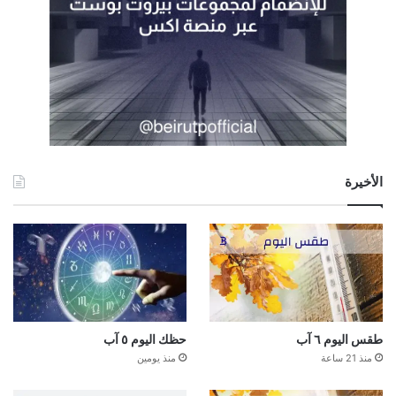
الأخيرة
طقس اليوم ٦ آب
حظك اليوم ٥ آب
منذ 21 ساعة
منذ يومين