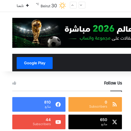
℃
30
تابعنا
Beirut
Google Play
Follow Us
810
0
Subscribers
متابع
44
650
متابع
Subscribers