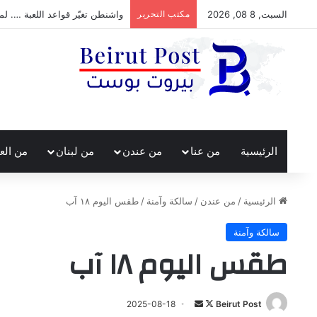
السبت, 8 08, 2026
مكتب التحرير
واشنطن تغيّر قواعد اللعبة …. لم
الرئيسية
من عنا
من عندن
من لبنان
من الع
الرئيسية
/
من عندن
/
سالكة وآمنة
/
طقس اليوم ١٨ آب
سالكة وآمنة
طقس اليوم ١٨ آب
تابع
أرسل
2025-08-18
Beirut Post