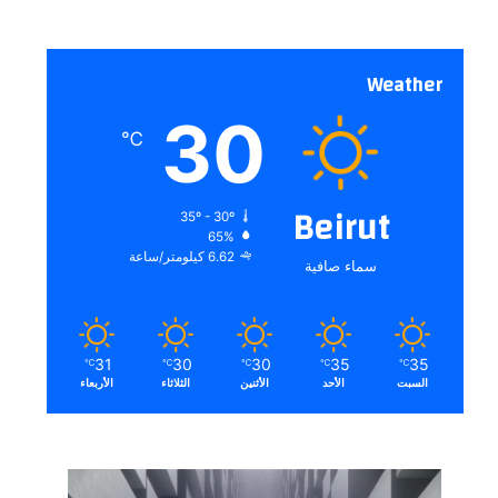
Weather
30
℃
Beirut
35º - 30º
65%
6.62 كيلومتر/ساعة
سماء صافية
31
30
30
35
35
℃
℃
℃
℃
℃
السبت
الأحد
الأثنين
الثلاثاء
الأربعاء