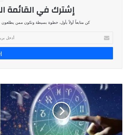
إشترك في القائمة ال
كن متابعاً أولاً بأول، خطوة بسيطة وتكون ممن يطلعون ع
أدخل
بريدك
الإلكتروني
توقعات
الابراج
ليوم
١٧
آب