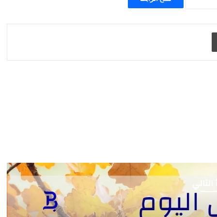
طباعة
 التالي