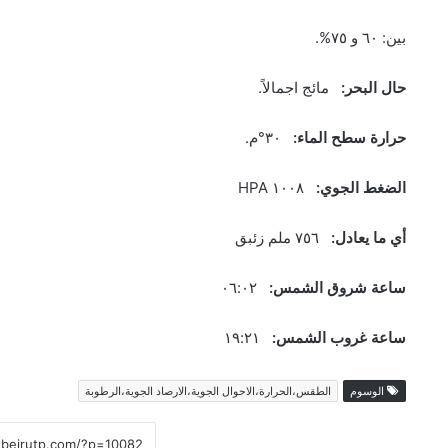
بين: ٦٠ و ٧٥%.
حال البحر:
مائج اجمالاً.
حرارة سطح الماء:
٣٠°م.
الضغط الجوي:
١٠٠٨ HPA
أي ما يعادل:
٧٥٦ ملم زئبق
ساعة شروق الشمس:
٠٦:٠٢
ساعة غروب الشمس:
١٩:٢١
الوسوم
الطقس،الحرارة،الاحوال الجوية،الارصاد الجوية،الرطوبة