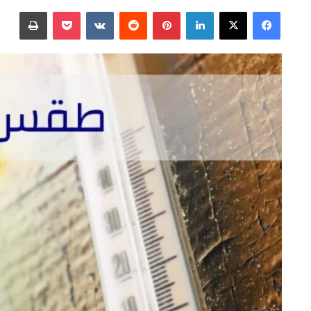
على
بريدا
فيسبوك
‫X
لينكدإن
بينتيريست
‫Pocket
طباعة
X
إلكترونيا