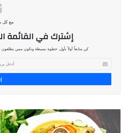
مع كل م
إشترك في القائمة ال
كن متابعاً أولاً بأول، خطوة بسيطة وتكون ممن يطلعون ع
أدخل
بريدك
الإلكتروني
صينية
لحم
بالباذنجان