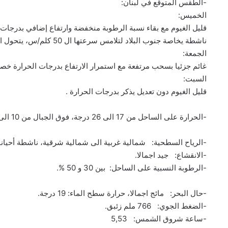
-الطقس المتوقع في لبنان:
الخميس:
ناشطة يخاصة جنوب البلاد لتلامس سرعتها ال 50 كلم/س، يتحول الطقس اعتبارا من المساء الى غائم جزئيا بسحب مرتفعة.
الجمعة:
غائم جزئيا بسحب مرتفعة مع استمرار الارتفاع بدرجات الحرارة خ
السبت:
قليل الغيوم دون تعديل يذكر بدرجات الحرارة .
-الحرارة على الساحل من 17 الى 26 درجة، فوق الجبال من 10 الى 21 درجة، في الداخل 10 الى 25 درجة.
-الرياح السطحية: شمالية غربية الى شمالية شرقية، ناشطة أحيانا، سرعتها بين
-الانقشاع: جيد اجمالا.
-الرطوبة النسبية على الساحل: بين 30 و 50 %.
-حال البحر: مائج اجمالا، حرارة سطح الماء: 19 درجة.
-الضغط الجوي: 766 ملم زئبق.
-ساعة شروق الشمس: 5,53