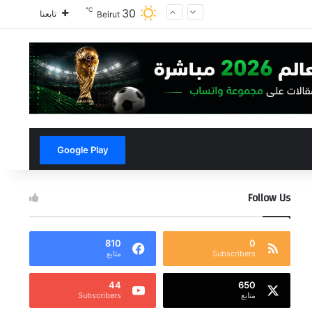
℃
30
تابعنا
Beirut
Google Play
Follow Us
810
0
Subscribers
متابع
44
650
متابع
Subscribers