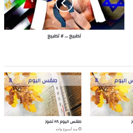
تطبيع .... لا تطبيع
طقس اليوم ٢٨ تموز
منذ أسبوع واحد