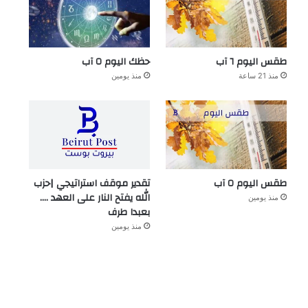
طقس اليوم ٦ آب
حظك اليوم ٥ آب
منذ 21 ساعة
منذ يومين
طقس اليوم ٥ آب
تقدير موقف استراتيجي |حزب
الله يفتح النار على العهد ….
منذ يومين
بعبدا طرف
منذ يومين