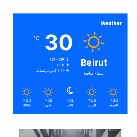
Weather
30
℃
Beirut
33º - 29º
65%
5.79 كيلومتر/ساعة
سماء صافية
30
29
30
36
33
℃
℃
℃
℃
℃
الجمعة
السبت
الأحد
الأثنين
الثلاثاء