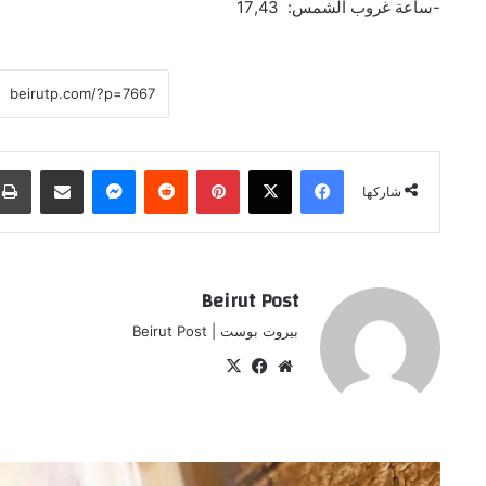
-ساعة غروب الشمس: 17,43
فيسبوك
‫X
بينتيريست
ماسنجر
مشاركة عبر البريد
شاركها
Beirut Post
بيروت بوست | Beirut Post
موقع
‫X
فيسبوك
الويب