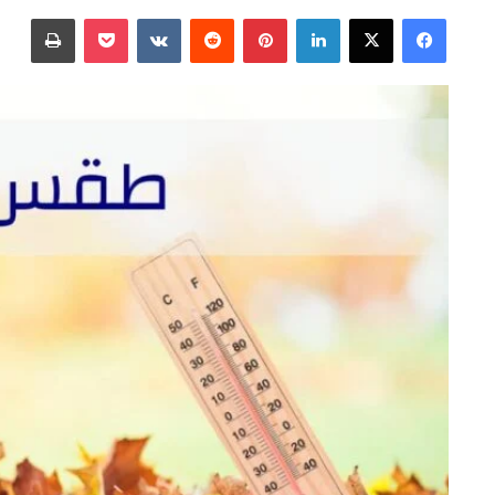
على
بريدا
فيسبوك
‫X
لينكدإن
بينتيريست
‫Pocket
طباعة
X
إلكترونيا