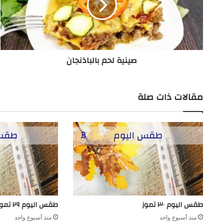
صينية لحم بالباذنجان
مقالات ذات صلة
طقس اليوم ٣٠ تموز
طقس اليوم ٢٩ تموز
منذ أسبوع واحد
منذ أسبوع واحد