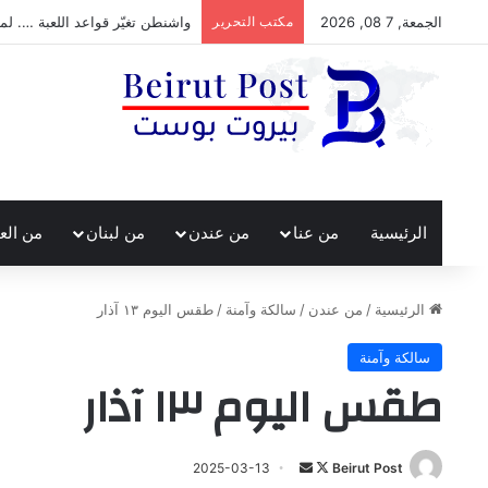
الجمعة, 7 08, 2026
مكتب التحرير
واشنطن تغيّر قواعد اللعبة …. لما
الرئيسية
من عنا
من عندن
من لبنان
من الع
الرئيسية
/
من عندن
/
سالكة وآمنة
/
طقس اليوم ١٣ آذار
سالكة وآمنة
طقس اليوم ١٣ آذار
تابع
أرسل
2025-03-13
Beirut Post