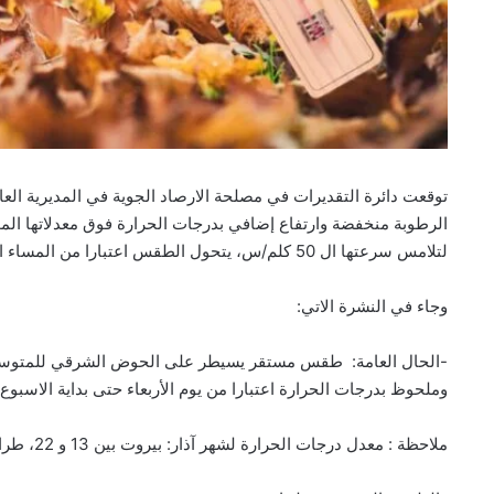
توقعت دائرة التقديرات في مصلحة الارصاد الجوية في المديرية العا
لتلامس سرعتها ال 50 كلم/س، يتحول الطقس اعتبارا من المساء الى غائم جزئيا بسحب مرتفعة.
وجاء في النشرة الاتي:
-الحال العامة: طقس مستقر يسيطر على الحوض الشرقي للمتوسط مع
وملحوظ بدرجات الحرارة اعتبارا من يوم الأربعاء حتى بداية الاسبوع 
ملاحظة : معدل درجات الحرارة لشهر آذار: بيروت بين 13 و 22، طرابلس بين 11 و 20 وزحلة بين 6 و 17 درجة.