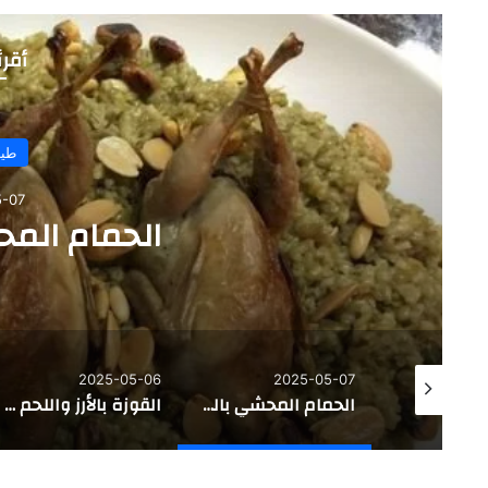
أقرأ
القوزة با
2025-05-05
2025-05-06
202
الحمام المحشي بالفريكة
القوزة بالأرز واللحم المفروم
ضلع الخروف المحش