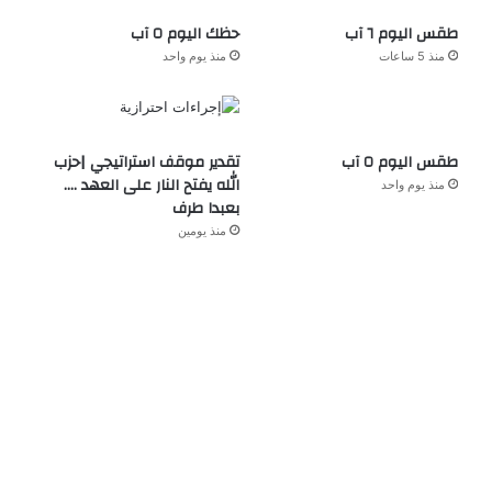
طقس اليوم ٦ آب
حظك اليوم ٥ آب
منذ 5 ساعات
منذ يوم واحد
طقس اليوم ٥ آب
تقدير موقف استراتيجي |حزب
الله يفتح النار على العهد ….
منذ يوم واحد
بعبدا طرف
منذ يومين