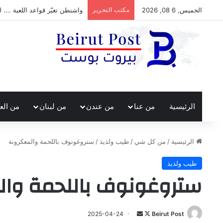
الخميس, 6 08, 2026
مكتب التحرير
واشنطن تغيّر قواعد اللعبة …. ل
الرئيسية
من عنا
من عندن
من لبنان
من الع
الرئيسية
/
من كل شي
/
طيب ولذيذ
/
ستروغونوف باللحمة والمعكرونة
طيب ولذيذ
ستروغونوف باللحمة وال
تابع
أرسل
2025-04-24
Beirut Post