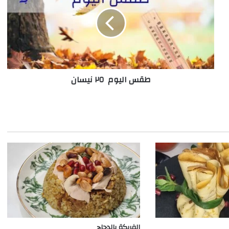
٢٥
نيسان
طقس اليوم ٢٥ نيسان
الفريكة بالدجاج