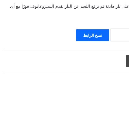
حم، نضيف الكريما ونترك الخليط يغلي 5 دقائق على نار هادئة ثم نرفع اللحم عن النار يقدم الستروغانوف فورًا مع أي
نسخ الرابط
طباعة