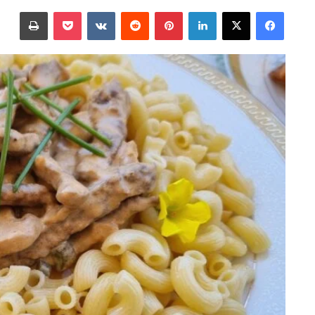
على
بريدا
فيسبوك
‫X
لينكدإن
بينتيريست
‫Pocket
طباعة
X
إلكترونيا