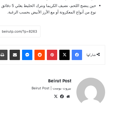
حين ينضج الل
نوع من أنواع المعكرونة أو مع الأرز الأبيض بحسب الرغبة.
فيسبوك
‫X
بينتيريست
ماسنجر
مشاركة عبر البريد
شاركها
Beirut Post
بيروت بوست | Beirut Post
موقع
‫X
فيسبوك
الويب