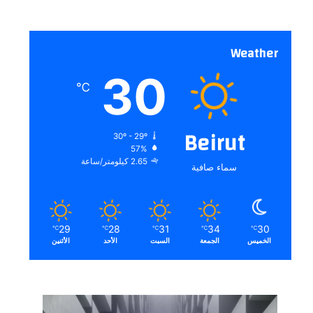
Weather
30
℃
Beirut
30º - 29º
57%
2.65 كيلومتر/ساعة
سماء صافية
29
28
31
34
30
℃
℃
℃
℃
℃
الخميس
الجمعة
السبت
الأحد
الأثنين