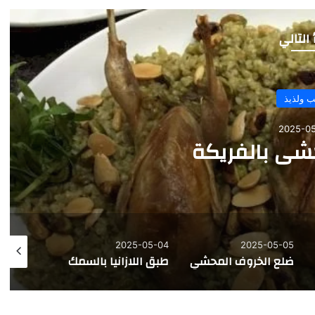
 التالي
طيب ولذيذ
2025-05-06
لأرز واللحم المفروم
5-05-02
2025-05-03
2025-05-04
ي
طبق اللازانيا بالسمك
روستو مع بوريه البطاطا والخضار
ضلع ال