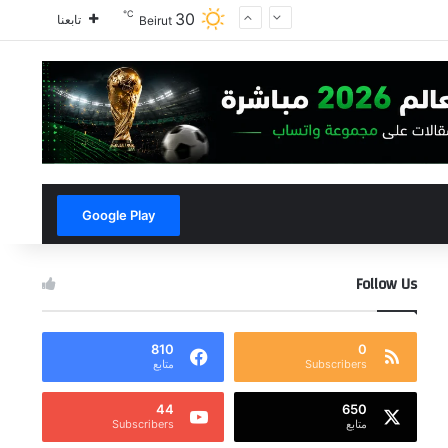
℃
30
تابعنا
Beirut
Google Play
Follow Us
810
0
Subscribers
متابع
44
650
متابع
Subscribers