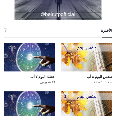
الأخيرة
طقس اليوم ٨ آب
حظك اليوم ٧ آب
منذ 13 ساعة
منذ يومين