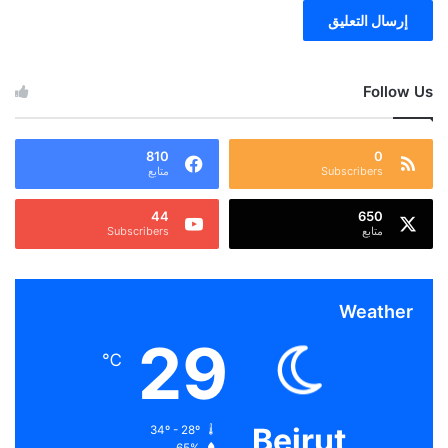
Follow Us
810
0
Subscribers
متابع
44
650
متابع
Subscribers
Weather
29
℃
Beirut
34º - 28º
65%