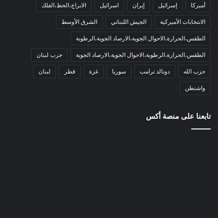
أميركا
إسرائيل
إيران
اسرائيل
الابراج،الحظ،الفلك
الانتخابات الأميركية
الجيش اللبناني
الشرق الأوسط
الطقس،الحرارة،الاحوال الجوية،الارصاد الجوية،الرطوبة
الطقس،الحرارة،الرطوبة،الاحوال الجوية،الارصاد الجوية
حرب لبنان
حزب الله
دونالد ترامب
سوريا
غزة
قطر
لبنان
واشنطن
تابعنا على منصة أكس