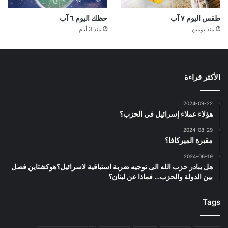
طقس اليوم ٧ آب
حظك اليوم ٦ آب
منذ يومين
منذ 3 أيام
الأكثر قراءة
2024-09-22
هؤلاء عملاء إسرائيل في الحزب؟
2024-08-29
مقبرة الميركافا؟
2024-06-19
هل يبادر حزب الله الى توجيه ضربة استباقية لاسرائيل؟هوكشتاين فصل
بين الدولة والحزب… فماذا عن لبنان؟
Tags