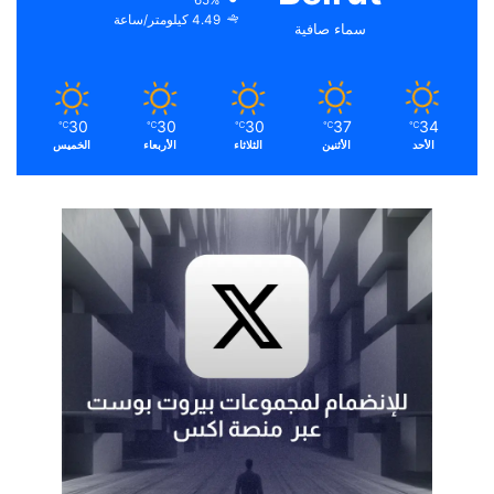
4.49 كيلومتر/ساعة
سماء صافية
30
30
30
37
34
℃
℃
℃
℃
℃
الأحد
الأثنين
الثلاثاء
الأربعاء
الخميس