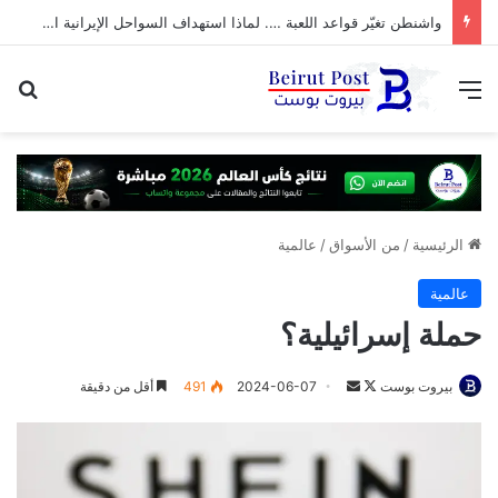
واشنطن تغيّر قواعد اللعبة …. لماذا استهداف السواحل الإيرانية الآن؟
القائمة
بح
الرئيسية
/
من الأسواق
/
عالمية
عالمية
حملة إسرائيلية؟
تابع
أرسل
بيروت بوست
2024-06-07
491
أقل من دقيقة
على
بريدا
X
إلكترونيا